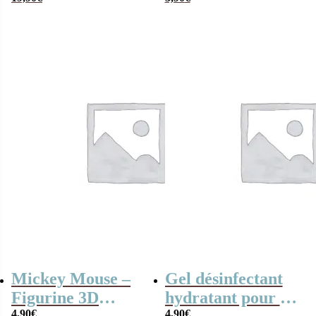
ciel
énergie solaire
Mickey Mouse –
Gel désinfectant
Figurine 3D
hydratant pour les
4,90
€
4,90
€