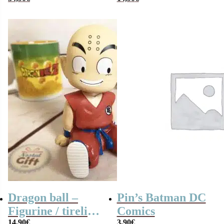
bois
Luffy – 15 cm
Dragon ball –
Pin’s Batman DC
Figurine / tirelire
Comics
14,90
€
3,90
€