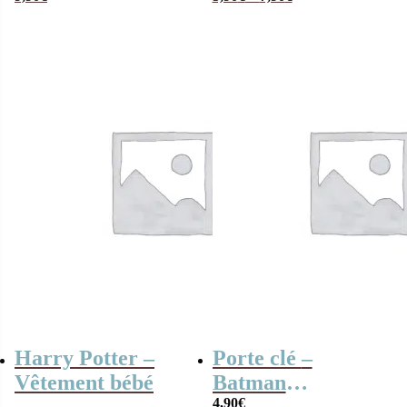
Harry Potter –
Porte clé –
Vêtement bébé
Batman
personnage 3D
4,90
€