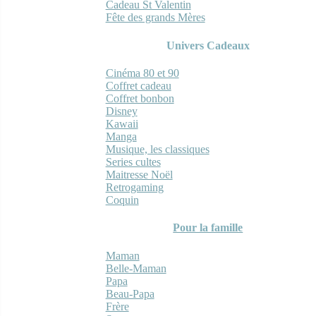
Cadeau St Valentin
Fête des grands Mères
Univers Cadeaux
Cinéma 80 et 90
Coffret cadeau
Coffret bonbon
Disney
Kawaii
Manga
Musique, les classiques
Series cultes
Maitresse Noël
Retrogaming
Coquin
Pour la famille
Maman
Belle-Maman
Papa
Beau-Papa
Frère