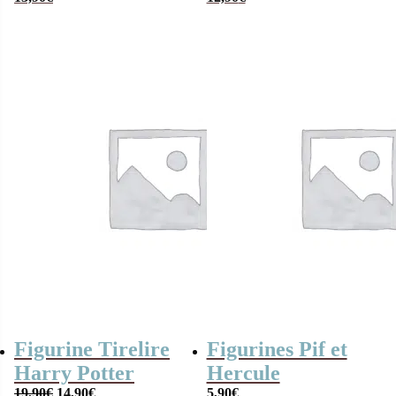
garçon- Petit
personnalisé avec
écolier
cordon – Fille et
garçon
Figurine Tirelire
Figurines Pif et
Harry Potter
Hercule
Le
Le
19,90
€
14,90
€
5,90
€