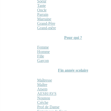
Soeur
Tante
Oncle
Parrain
Marraine
Grand-Père
Grand-mère
Pour qui ?
Femme
Homme
Fille
Garçon
Fin année scolaire
Maîtresse
Maître
Atsem
AESH/AVS
Nounou
Crèche
Prof de Danse