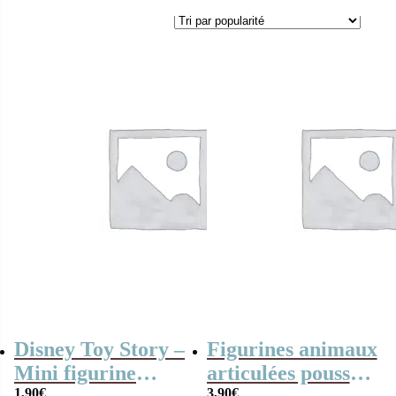
Disney Toy Story –
Figurines animaux
Mini figurine
articulées poussoir
1,90
€
3,90
€