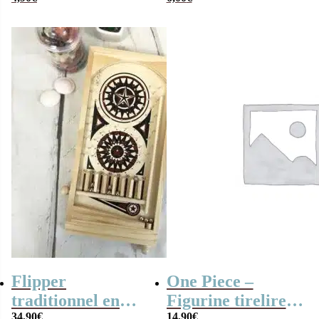
Batman émaillé
visage – Batman
(DC Comics)
Flipper
One Piece –
traditionnel en
Figurine tirelire
34,90
€
14,90
€