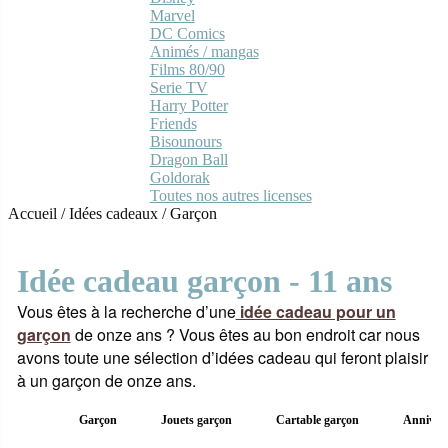
Marvel
DC Comics
Animés / mangas
Films 80/90
Serie TV
Harry Potter
Friends
Bisounours
Dragon Ball
Goldorak
Toutes nos autres licenses
Accueil
/
Idées cadeaux
/
Garçon
Idée cadeau garçon - 11 ans
Vous êtes à la recherche d’une
idée cadeau pour un
garçon
de onze ans ? Vous êtes au bon endroit car nous
avons toute une sélection d’idées cadeau qui feront plaisir
à un garçon de onze ans.
Garçon
Jouets garçon
Cartable garçon
Annivers