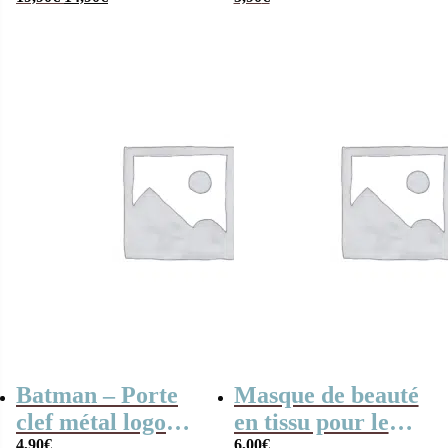
prix
prix
initial
actuel
était :
est :
19,90€.
14,90€.
Batman – Porte
Masque de beauté
clef métal logo
en tissu pour le
4,90
€
6,00
€