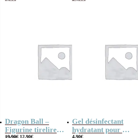
Magique
Dragon Ball –
Gel désinfectant
Figurine tirelire
hydratant pour les
Le
Le
Gohan
19,90
€
12,90
€
mains – Superman
4,90
€