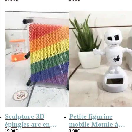
Krilin
Sculpture 3D
Petite figurine
épingles arc en
mobile Momie à
19,90
€
3,90
€