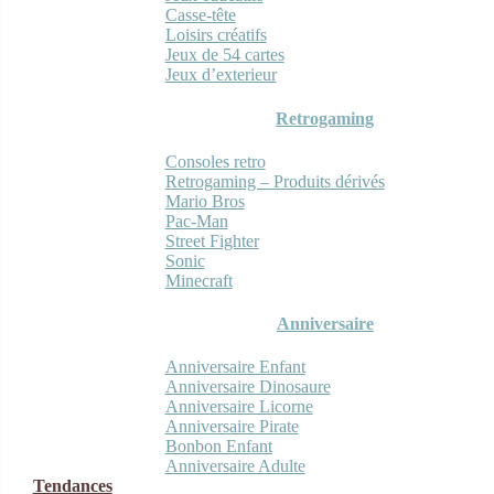
Casse-tête
Loisirs créatifs
Jeux de 54 cartes
Jeux d’exterieur
Retrogaming
Consoles retro
Retrogaming – Produits dérivés
Mario Bros
Pac-Man
Street Fighter
Sonic
Minecraft
Anniversaire
Anniversaire Enfant
Anniversaire Dinosaure
Anniversaire Licorne
Anniversaire Pirate
Bonbon Enfant
Anniversaire Adulte
Tendances