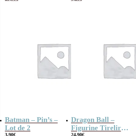
Batman – Pin’s –
Dragon Ball –
Lot de 2
Figurine Tirelire
3,90
€
Son Goku – Nuage
24,90
€