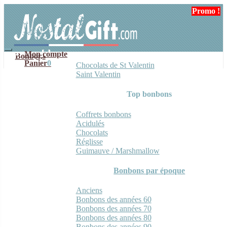
Aller
Aller
Promo !
Promo !
Promo !
Promo !
Promo !
Promo !
Promo !
à
au
la
contenu
navigation
Mon compte
Bonbons
Panier
0
Chocolats de St Valentin
Saint Valentin
Top bonbons
Coffrets bonbons
Acidulés
Chocolats
Réglisse
Guimauve / Marshmallow
Bonbons par époque
Anciens
Bonbons des années 60
Bonbons des années 70
Bonbons des années 80
Bonbons des années 90