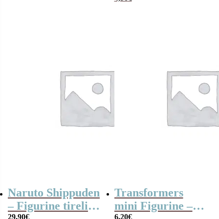
Naruto Shippuden
Transformers
– Figurine tirelire
mini Figurine –
Naruto – 21 cm
29,90
€
Optimus Prime
6,20
€