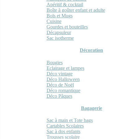
Apéritif & cocktail
Boîte à goûter enfant et adulte
Bols et Mugs
Cuisine
Gourdes et bouteilles
Décapsuleur
Sac isotherme
Décoration
Bougies
Eclairage et lampes
Déco vintage
Déco Halloween
Déco de Noël
Déco romantique
Déco Pâques
Bagagerie
Sac à main et Tote bags
Cartables Scolaires
Sac à dos enfants
Trousses scolaire