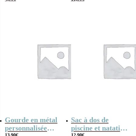
Baseball Noir –
Visière imprimée
Gourde en métal
Sac à dos de
personnalisée
piscine et natation
13,90
€
12,90
€