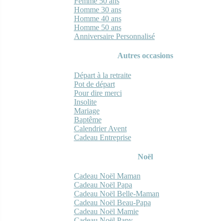
Femme 50 ans
Homme 30 ans
Homme 40 ans
Homme 50 ans
Anniversaire Personnalisé
Autres occasions
Départ à la retraite
Pot de départ
Pour dire merci
Insolite
Mariage
Baptême
Calendrier Avent
Cadeau Entreprise
Noël
Cadeau Noël Maman
Cadeau Noël Papa
Cadeau Noël Belle-Maman
Cadeau Noël Beau-Papa
Cadeau Noël Mamie
Cadeau Noël Papy