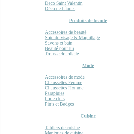
Deco Saint Valentin
Déco de Pâques
Produits de beauté
Accessoires de beauté
Soin du visage & Maquillage
Savons et bain
Beauté pour lui
Trousse de toilette
Mode
Accessoires de mode
Chaussettes Femme
Chaussettes Homme
Parapluies
Porte clefs
Pin’s et Badges
Cuisine
Tabliers de cuisine
Maniques de cuisine