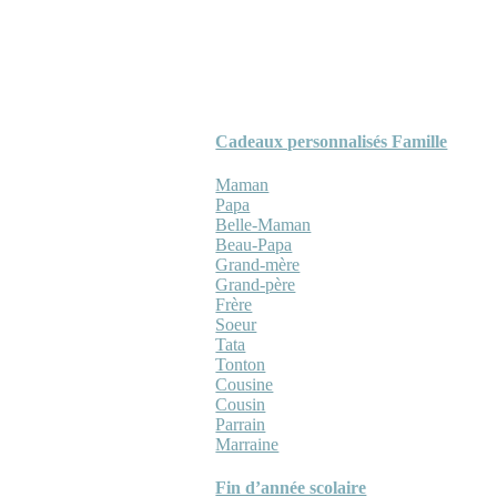
Cadeaux personnalisés Famille
Maman
Papa
Belle-Maman
Beau-Papa
Grand-mère
Grand-père
Frère
Soeur
Tata
Tonton
Cousine
Cousin
Parrain
Marraine
Fin d’année scolaire