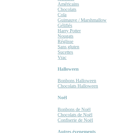
Américains
Chocolats
Cola
Guimauve / Marshmallow
Gélifiés
Harry Potter
Nougats
Réglisse
Sans gluten
Sucettes
Vrac
Halloween
Bonbons Halloween
Chocolats Halloween
Noël
Bonbons de Noël
Chocolats de Noël
Confiserie de Noël
Autres évenements