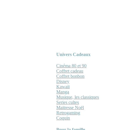
Univers Cadeaux
Cinéma 80 et 90
Coffret cadeau
Coffret bonbon
Disney
Kawaii
Manga
Musique, les classiques
Series cultes
Maitresse Noël
Retrogaming
Coquin
Pour la famille