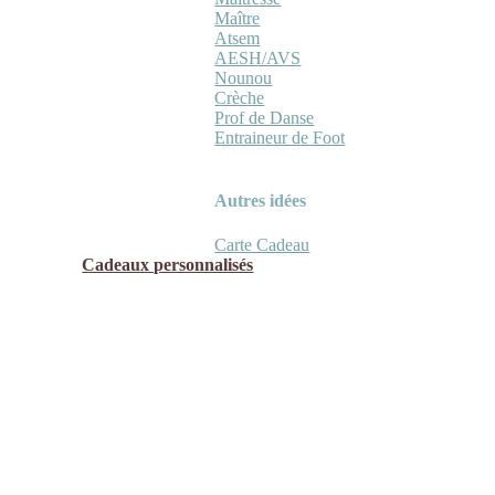
Maître
Atsem
AESH/AVS
Nounou
Crèche
Prof de Danse
Entraineur de Foot
Autres idées
Carte Cadeau
Cadeaux personnalisés