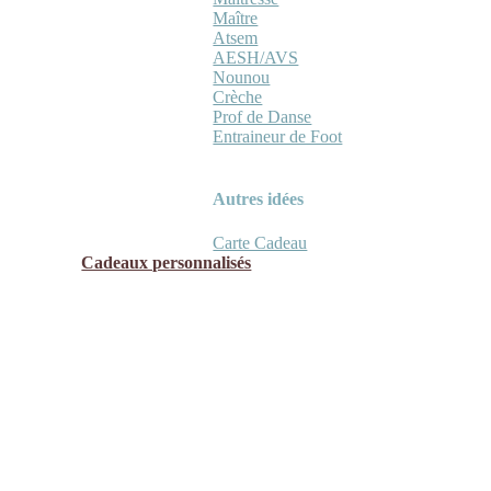
Maître
Atsem
AESH/AVS
Nounou
Crèche
Prof de Danse
Entraineur de Foot
Autres idées
Carte Cadeau
Cadeaux personnalisés