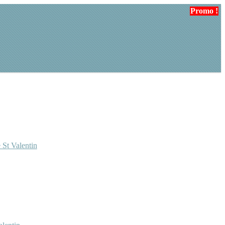
Promo !
Promo !
 St Valentin