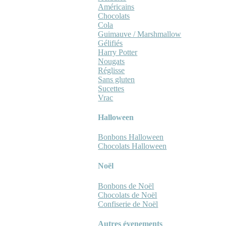
Américains
Chocolats
Cola
Guimauve / Marshmallow
Gélifiés
Harry Potter
Nougats
Réglisse
Sans gluten
Sucettes
Vrac
Halloween
Bonbons Halloween
Chocolats Halloween
Noël
Bonbons de Noël
Chocolats de Noël
Confiserie de Noël
Autres évenements