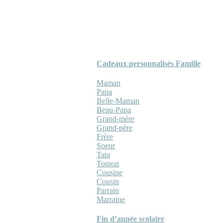
Cadeaux personnalisés Famille
Maman
Papa
Belle-Maman
Beau-Papa
Grand-mère
Grand-père
Frère
Soeur
Tata
Tonton
Cousine
Cousin
Parrain
Marraine
Fin d’année scolaire