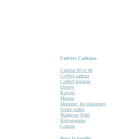
Univers Cadeaux
Cinéma 80 et 90
Coffret cadeau
Coffret bonbon
Disney
Kawaii
Manga
Musique, les classiques
Series cultes
Maitresse Noël
Retrogaming
Coquin
Pour la famille