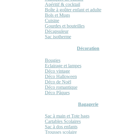
Apéritif & cocktail
Boîte à goûter enfant et adulte
Bols et Mugs
Cuisine
Gourdes et bouteilles
Décapsuleur
Sac isotherme
Décoration
Bougies
Eclairage et lampes
Déco vintage
Déco Halloween
Déco de Noël
Déco romantique
Déco Pâques
Bagagerie
Sac à main et Tote bags
Cartables Scolaires
Sac à dos enfants
Trousses scolaire