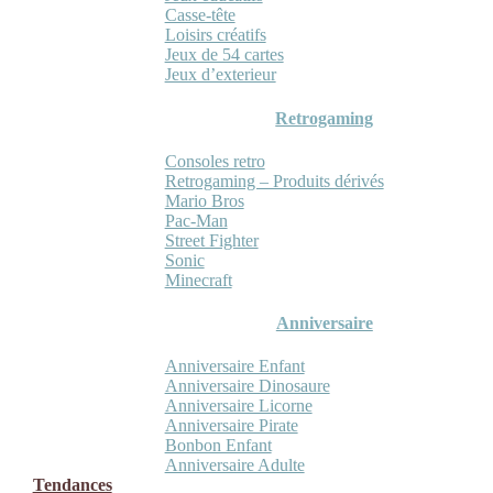
Casse-tête
Loisirs créatifs
Jeux de 54 cartes
Jeux d’exterieur
Retrogaming
Consoles retro
Retrogaming – Produits dérivés
Mario Bros
Pac-Man
Street Fighter
Sonic
Minecraft
Anniversaire
Anniversaire Enfant
Anniversaire Dinosaure
Anniversaire Licorne
Anniversaire Pirate
Bonbon Enfant
Anniversaire Adulte
Tendances