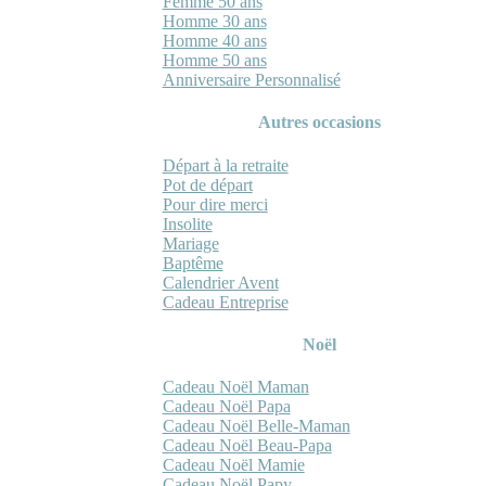
Femme 50 ans
Homme 30 ans
Homme 40 ans
Homme 50 ans
Anniversaire Personnalisé
Autres occasions
Départ à la retraite
Pot de départ
Pour dire merci
Insolite
Mariage
Baptême
Calendrier Avent
Cadeau Entreprise
Noël
Cadeau Noël Maman
Cadeau Noël Papa
Cadeau Noël Belle-Maman
Cadeau Noël Beau-Papa
Cadeau Noël Mamie
Cadeau Noël Papy