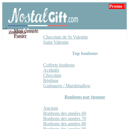
Aller
Aller
Promo !
Promo !
Promo !
Promo !
à
au
la
contenu
navigation
Mon compte
Bonbons
Panier
Chocolats de St Valentin
Saint Valentin
Top bonbons
Coffrets bonbons
Acidulés
Chocolats
Réglisse
Guimauve / Marshmallow
Bonbons par époque
Anciens
Bonbons des années 60
Bonbons des années 70
Bonbons des années 80
Bonbons des années 90