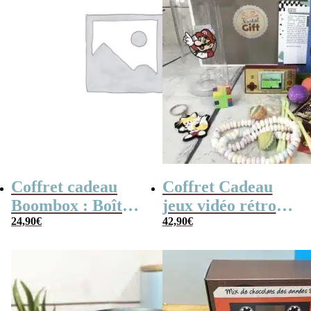
Coffret cadeau
Coffret Cadeau
Boombox : Boîte
jeux vidéo rétro
bonbons des
24,90
€
(avec sa console de
42,90
€
années 80 –
poche retro)
Coffret bonbon