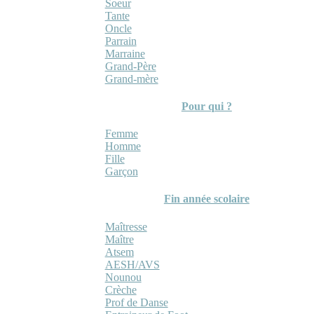
Soeur
Tante
Oncle
Parrain
Marraine
Grand-Père
Grand-mère
Pour qui ?
Femme
Homme
Fille
Garçon
Fin année scolaire
Maîtresse
Maître
Atsem
AESH/AVS
Nounou
Crèche
Prof de Danse