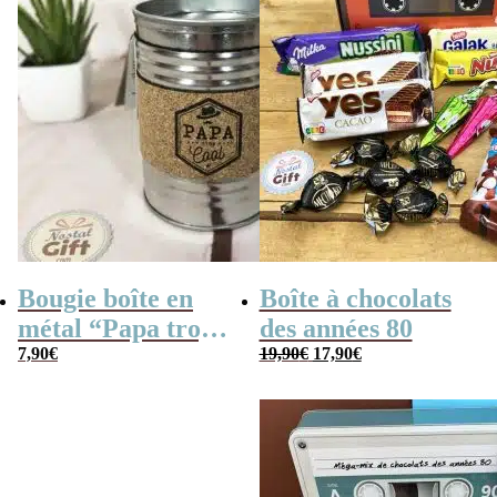
Bougie boîte en
Boîte à chocolats
métal “Papa trop
des années 80
Le
Le
cool” (gris)
7,90
€
19,90
€
17,90
€
prix
prix
initial
actuel
était :
est :
19,90€.
17,90€.