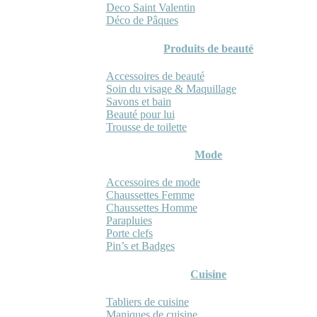
Deco Saint Valentin
Déco de Pâques
Produits de beauté
Accessoires de beauté
Soin du visage & Maquillage
Savons et bain
Beauté pour lui
Trousse de toilette
Mode
Accessoires de mode
Chaussettes Femme
Chaussettes Homme
Parapluies
Porte clefs
Pin’s et Badges
Cuisine
Tabliers de cuisine
Maniques de cuisine