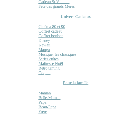
Cadeau St Valentin
Fête des grands Mères
Univers Cadeaux
Cinéma 80 et 90
Coffret cadeau
Coffret bonbon
Disney
Kawaii
Manga
Musique, les classiques
Series cultes
Maitresse Noël
Retrogaming
Coquin
Pour la famille
Maman
Belle-Maman
Papa
Beau-Papa
Frère