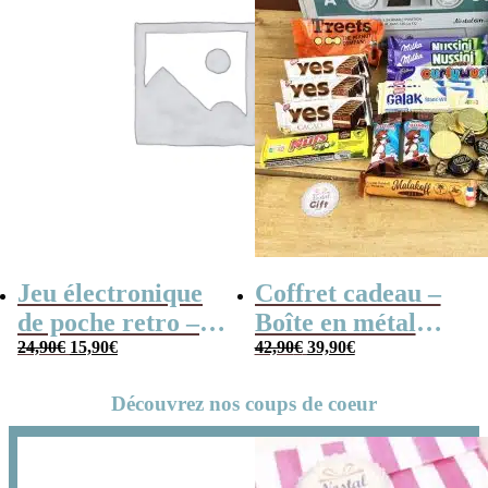
Jeu électronique
Coffret cadeau –
de poche retro –
Boîte en métal
Le
Le
Le
Le
Console vintage
24,90
€
15,90
€
cassette –
42,90
€
39,90
€
prix
prix
prix
prix
initial
actuel
initial
actuel
Chocolats des
était :
est :
était :
est :
24,90€.
15,90€.
42,90€.
39,90€.
Découvrez nos coups de coeur
années 80 – grand
coffret chocolat
original