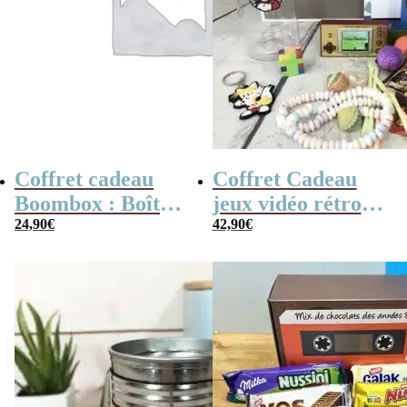
Coffret cadeau
Coffret Cadeau
Boombox : Boîte
jeux vidéo rétro
bonbons des
24,90
€
(avec sa console de
42,90
€
années 80 –
poche retro)
Coffret bonbon