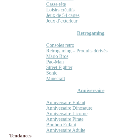
Casse-tête
Loisirs créatifs
Jeux de 54 cartes
Jeux d’exterieur
Retrogaming
Consoles retro
Retrogaming – Produits dérivés
Mario Bros
Pac-Man
Street Fighter
Sonic
Minecraft
Anniversaire
Anniversaire Enfant
Anniversaire Dinosaure
Anniversaire Licorne
Anniversaire Pirate
Bonbon Enfant
Anniversaire Adulte
Tendances