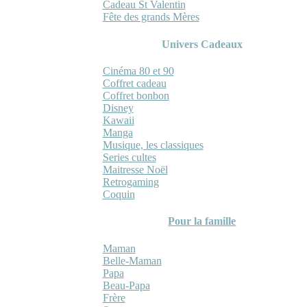
Cadeau St Valentin
Fête des grands Mères
Univers Cadeaux
Cinéma 80 et 90
Coffret cadeau
Coffret bonbon
Disney
Kawaii
Manga
Musique, les classiques
Series cultes
Maitresse Noël
Retrogaming
Coquin
Pour la famille
Maman
Belle-Maman
Papa
Beau-Papa
Frère