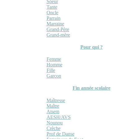
Soeur
Tante
Oncle
Parrain
Marraine
Grand-Père
Grand-mère
Pour qui ?
Femme
Homme
Fille
Garçon
Fin année scolaire
Maîtresse
Maître
Atsem
AESH/AVS
Nounou
Crèche
Prof de Danse