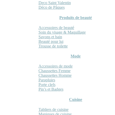
Deco Saint Valentin
Déco de Pâques
Produits de beauté
Accessoires de beauté
Soin du visage & Maquillage
Savons et bain
Beauté pour lui
Trousse de toilette
Mode
Accessoires de mode
Chaussettes Femme
Chaussettes Homme
Parapluies
Porte clefs
Pin’s et Badges
Cuisine
Tabliers de cuisine
Maniques de cuisine