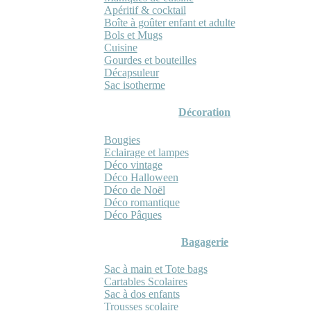
Apéritif & cocktail
Boîte à goûter enfant et adulte
Bols et Mugs
Cuisine
Gourdes et bouteilles
Décapsuleur
Sac isotherme
Décoration
Bougies
Eclairage et lampes
Déco vintage
Déco Halloween
Déco de Noël
Déco romantique
Déco Pâques
Bagagerie
Sac à main et Tote bags
Cartables Scolaires
Sac à dos enfants
Trousses scolaire