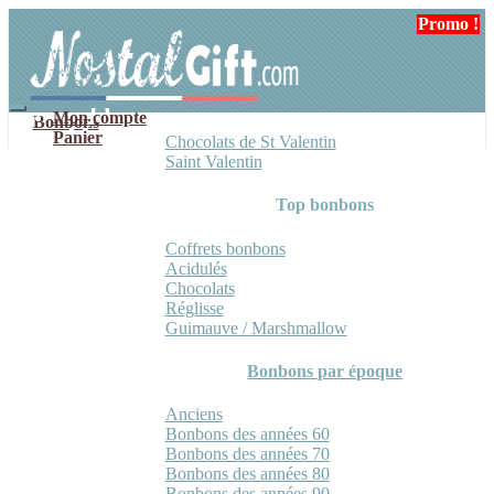
Aller
Aller
Promo !
Promo !
Promo !
Promo !
à
au
la
contenu
navigation
Mon compte
Bonbons
Panier
Chocolats de St Valentin
Saint Valentin
Top bonbons
Coffrets bonbons
Acidulés
Chocolats
Réglisse
Guimauve / Marshmallow
Bonbons par époque
Anciens
Bonbons des années 60
Bonbons des années 70
Bonbons des années 80
Bonbons des années 90