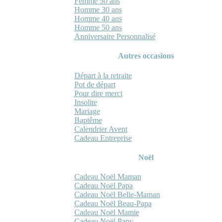
Femme 50 ans
Homme 30 ans
Homme 40 ans
Homme 50 ans
Anniversaire Personnalisé
Autres occasions
Départ à la retraite
Pot de départ
Pour dire merci
Insolite
Mariage
Baptême
Calendrier Avent
Cadeau Entreprise
Noël
Cadeau Noël Maman
Cadeau Noël Papa
Cadeau Noël Belle-Maman
Cadeau Noël Beau-Papa
Cadeau Noël Mamie
Cadeau Noël Papy