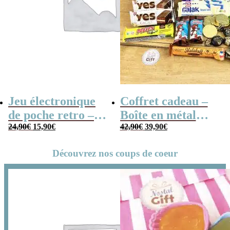
Jeu électronique
Coffret cadeau –
de poche retro –
Boîte en métal
Le
Le
Le
Le
Console vintage
24,90
€
15,90
€
cassette –
42,90
€
39,90
€
prix
prix
prix
prix
initial
actuel
initial
actuel
Chocolats des
était :
est :
était :
est :
24,90€.
15,90€.
42,90€.
39,90€.
Découvrez nos coups de coeur
années 80 – grand
coffret chocolat
original