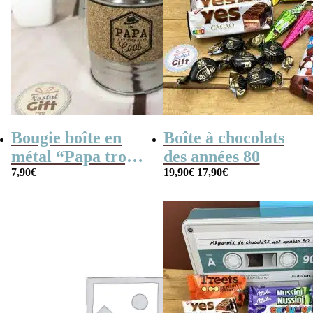
Bougie boîte en
Boîte à chocolats
métal “Papa trop
des années 80
Le
Le
cool” (gris)
7,90
€
19,90
€
17,90
€
prix
prix
initial
actuel
était :
est :
19,90€.
17,90€.