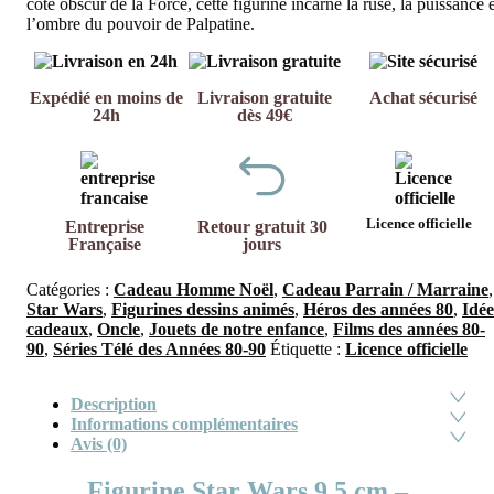
côté obscur de la Force, cette figurine incarne la ruse, la puissance 
l’ombre du pouvoir de Palpatine.
Expédié en moins de
Livraison gratuite
Achat sécurisé
24h
dès 49€
Licence officielle
Entreprise
Retour gratuit 30
Française
jours
Catégories :
Cadeau Homme Noël
,
Cadeau Parrain / Marraine
,
Star Wars
,
Figurines dessins animés
,
Héros des années 80
,
Idée
cadeaux
,
Oncle
,
Jouets de notre enfance
,
Films des années 80-
90
,
Séries Télé des Années 80-90
Étiquette :
Licence officielle
Description
Informations complémentaires
Avis (0)
Figurine Star Wars 9,5 cm –