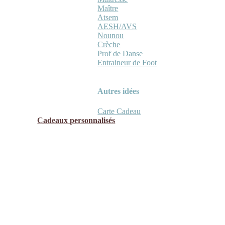
Maître
Atsem
AESH/AVS
Nounou
Crèche
Prof de Danse
Entraineur de Foot
Autres idées
Carte Cadeau
Cadeaux personnalisés