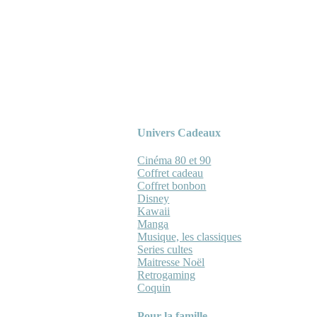
Univers Cadeaux
Cinéma 80 et 90
Coffret cadeau
Coffret bonbon
Disney
Kawaii
Manga
Musique, les classiques
Series cultes
Maitresse Noël
Retrogaming
Coquin
Pour la famille