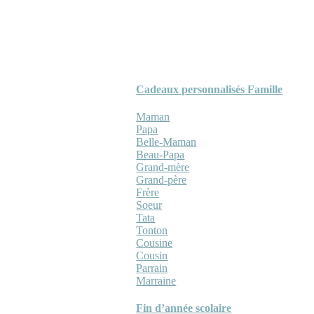
Cadeaux personnalisés Famille
Maman
Papa
Belle-Maman
Beau-Papa
Grand-mère
Grand-père
Frère
Soeur
Tata
Tonton
Cousine
Cousin
Parrain
Marraine
Fin d’année scolaire