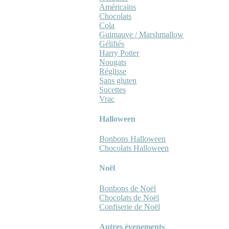
Américains
Chocolats
Cola
Guimauve / Marshmallow
Gélifiés
Harry Potter
Nougats
Réglisse
Sans gluten
Sucettes
Vrac
Halloween
Bonbons Halloween
Chocolats Halloween
Noël
Bonbons de Noël
Chocolats de Noël
Confiserie de Noël
Autres évenements