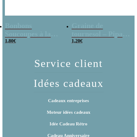
Bonbons
Graine de
Soucoupes à la
tournesol – Pipas
poudre (x20)
1,80
€
x 3
1,20
€
Service client
Idées cadeaux
Cadeaux entreprises
Moteur idées cadeaux
Idée Cadeau Rétro
Cadeau Anniversaire