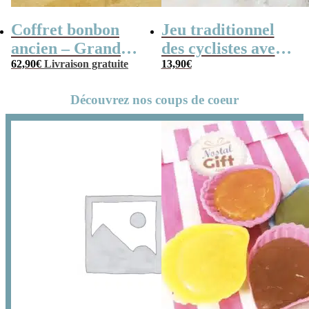
Coffret bonbon
Jeu traditionnel
ancien – Grande
des cyclistes avec
mallette en métal
62,90
€
Livraison gratuite
billes – billes et
13,90
€
Radio Vintage –
vélo
Découvrez nos coups de coeur
coffret cadeau
grand-père