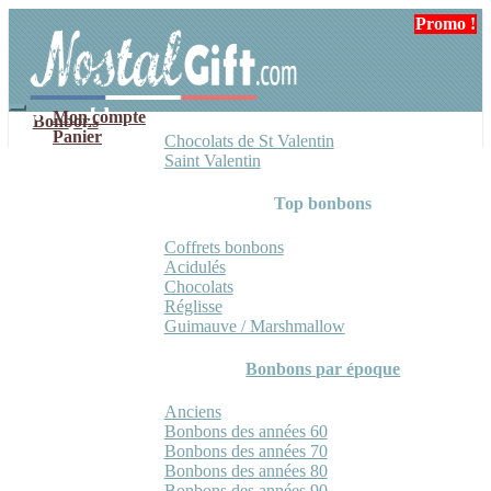
Aller
Aller
Promo !
à
au
la
contenu
navigation
Mon compte
Bonbons
Panier
Chocolats de St Valentin
Saint Valentin
Top bonbons
Coffrets bonbons
Acidulés
Chocolats
Réglisse
Guimauve / Marshmallow
Bonbons par époque
Anciens
Bonbons des années 60
Bonbons des années 70
Bonbons des années 80
Bonbons des années 90