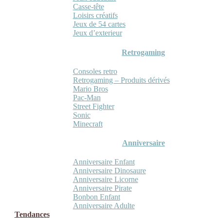
Casse-tête
Loisirs créatifs
Jeux de 54 cartes
Jeux d’exterieur
Retrogaming
Consoles retro
Retrogaming – Produits dérivés
Mario Bros
Pac-Man
Street Fighter
Sonic
Minecraft
Anniversaire
Anniversaire Enfant
Anniversaire Dinosaure
Anniversaire Licorne
Anniversaire Pirate
Bonbon Enfant
Anniversaire Adulte
Tendances