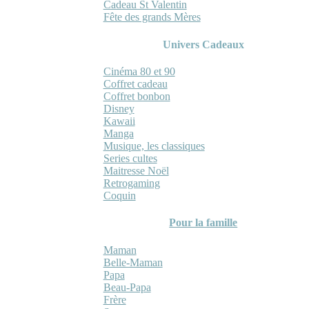
Cadeau St Valentin
Fête des grands Mères
Univers Cadeaux
Cinéma 80 et 90
Coffret cadeau
Coffret bonbon
Disney
Kawaii
Manga
Musique, les classiques
Series cultes
Maitresse Noël
Retrogaming
Coquin
Pour la famille
Maman
Belle-Maman
Papa
Beau-Papa
Frère