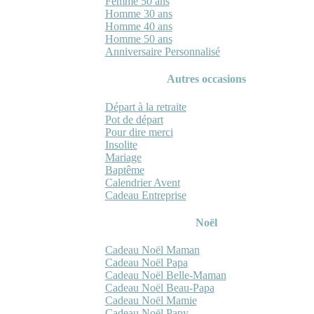
Femme 50 ans
Homme 30 ans
Homme 40 ans
Homme 50 ans
Anniversaire Personnalisé
Autres occasions
Départ à la retraite
Pot de départ
Pour dire merci
Insolite
Mariage
Baptême
Calendrier Avent
Cadeau Entreprise
Noël
Cadeau Noël Maman
Cadeau Noël Papa
Cadeau Noël Belle-Maman
Cadeau Noël Beau-Papa
Cadeau Noël Mamie
Cadeau Noël Papy