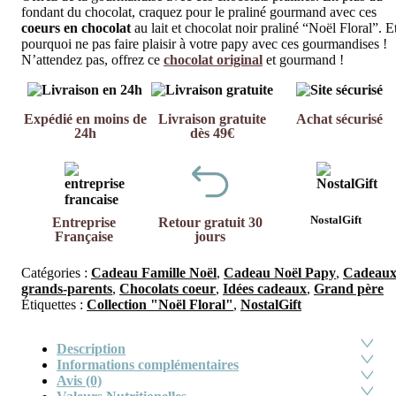
fondant du chocolat, craquez pour le praliné gourmand avec ces
coeurs en chocolat
au lait et chocolat noir praliné “Noël Floral”. E
pourquoi ne pas faire plaisir à votre papy avec ces gourmandises !
N’attendez pas, offrez ce
chocolat original
et gourmand !
Expédié en moins de
Livraison gratuite
Achat sécurisé
24h
dès 49€
NostalGift
Entreprise
Retour gratuit 30
Française
jours
Catégories :
Cadeau Famille Noël
,
Cadeau Noël Papy
,
Cadeau
grands-parents
,
Chocolats coeur
,
Idées cadeaux
,
Grand père
Étiquettes :
Collection "Noël Floral"
,
NostalGift
Description
Informations complémentaires
Avis (0)