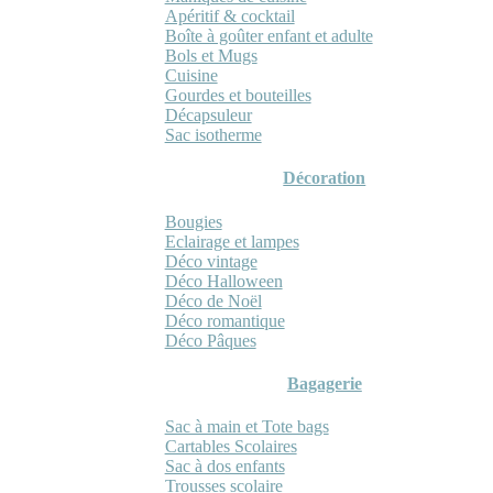
Apéritif & cocktail
Boîte à goûter enfant et adulte
Bols et Mugs
Cuisine
Gourdes et bouteilles
Décapsuleur
Sac isotherme
Décoration
Bougies
Eclairage et lampes
Déco vintage
Déco Halloween
Déco de Noël
Déco romantique
Déco Pâques
Bagagerie
Sac à main et Tote bags
Cartables Scolaires
Sac à dos enfants
Trousses scolaire