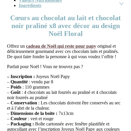
Valeurs Nutritionelles
Ingrédients
Cœurs au chocolat au lait et chocolat
noir praliné x8 avec décor au design
Noël Floral
Offrez un
cadeau de Noël qui reste pour papy
original et
délicieusement gourmand avec ces chocolats laits et pralinés.
De quoi faire fondre la personne à qui vous voulez l’offrir !
Parfait pour Noël ! Vous ne trouvez pas ?
– Inscription :
Joyeux Noël Papy
–
Quantité
: vendu par 8
–
Poids
: 110 grammes
–
Goût
: 4 chocolats au lait fourrés au praliné et 4 chocolats
noir fourrés au praliné
–
Conservation
: Les chocolats doivent être conservés au sec
et à l’abri de la chaleur.
–
Dimensions de la boite :
7x13cm
–
Couleur
: vert et rouge
–
Packaging :
Boîte cartonnée avec fenêtre plastifiée et
autocollant avec l’inscription Joyeux Noël Papy aux couleurs