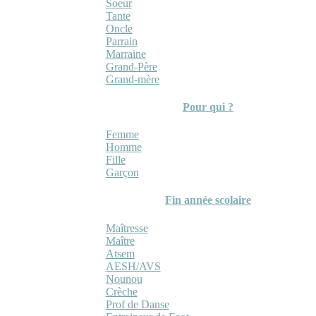
Soeur
Tante
Oncle
Parrain
Marraine
Grand-Père
Grand-mère
Pour qui ?
Femme
Homme
Fille
Garçon
Fin année scolaire
Maîtresse
Maître
Atsem
AESH/AVS
Nounou
Crèche
Prof de Danse