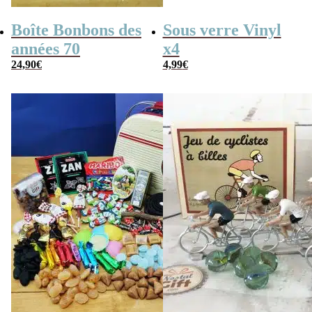
Boîte Bonbons des
Sous verre Vinyl
années 70
x4
24,90
€
4,99
€