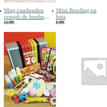
Mug roudoudou
Mini Bowling en
rempli de bonbons
bois
rétro
14,90
€
8,90
€