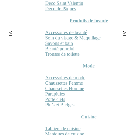
Deco Saint Valentin
Déco de Pâques
Produits de beauté
Accessoires de beauté
Soin du visage & Maquillage
Savons et bain
Beauté pour lui
Trousse de toilette
Mode
Accessoires de mode
Chaussettes Femme
Chaussettes Homme
Parapluies
Porte clefs
Pin’s et Badges
Cuisine
Tabliers de cuisine
Maniques de cuisine