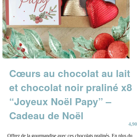
Cœurs au chocolat au lait
et chocolat noir praliné x8
“Joyeux Noël Papy” –
Cadeau de Noël
4,90
Offrez de la gourmandise avec ces chocolats pralinés. En plus du