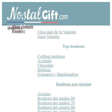
Aller
Aller
à
au
la
contenu
navigation
Mon compte
Bonbons
Panier
0
Chocolats de St Valentin
Saint Valentin
Top bonbons
Coffrets bonbons
Acidulés
Chocolats
Réglisse
Guimauve / Marshmallow
Bonbons par époque
Anciens
Bonbons des années 60
Bonbons des années 70
Bonbons des années 80
Bonbons des années 90