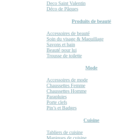
Deco Saint Valentin
Déco de Pâques
Produits de beauté
Accessoires de beauté
Soin du visage & Maquillage
Savons et bain
Beauté pour lui
Trousse de toilette
Mode
Accessoires de mode
Chaussettes Femme
Chaussettes Homme
Parapluies
Porte clefs
Pin’s et Badges
Cuisine
Tabliers de cuisine
Maniques de cuisine