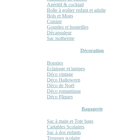
Apéritif & cocktail
Boîte à goûter enfant et adulte
Bols et Mugs
Cuisine
Gourdes et bouteilles
Décapsuleur
Sac isotherme
Décoration
Bougies
Eclairage et lampes
Déco vintage
Déco Halloween
Déco de Noël
Déco romantique
Déco Pâques
Bagagerie
Sac à main et Tote bags
Cartables Scolaires
Sac à dos enfants
Trousses scolaire