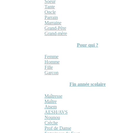
Soeur
Tante
Oncle
Parrain
Marraine
Grand-Père
Grand-mère
Pour qui ?
Femme
Homme
Fille
Garçon
Fin année scolaire
Maîtresse
Maître
Atsem
AESH/AVS
Nounou
Crèche
Prof de Danse