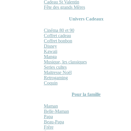
Cadeau St Valentin
Fête des grands Mères
Univers Cadeaux
Cinéma 80 et 90
Coffret cadeau
Coffret bonbon
Disney
Kawaii
Manga
Musique, les classiques
Series cultes
Maitresse Noël
Retrogaming
Coquin
Pour la famille
Maman
Belle-Maman
Papa
Beau-Papa
Frère