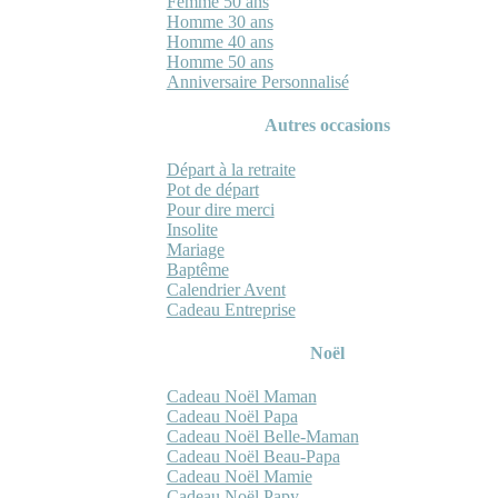
Femme 50 ans
Homme 30 ans
Homme 40 ans
Homme 50 ans
Anniversaire Personnalisé
Autres occasions
Départ à la retraite
Pot de départ
Pour dire merci
Insolite
Mariage
Baptême
Calendrier Avent
Cadeau Entreprise
Noël
Cadeau Noël Maman
Cadeau Noël Papa
Cadeau Noël Belle-Maman
Cadeau Noël Beau-Papa
Cadeau Noël Mamie
Cadeau Noël Papy