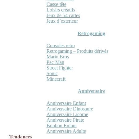
Casse-tête
Loisirs créatifs
Jeux de 54 cartes
Jeux d’exterieur
Retrogaming
Consoles retro
Retrogaming – Produits dérivés
Mario Bros
Pac-Man
Street Fighter
Sonic
Minecraft
Anniversaire
Anniversaire Enfant
Anniversaire Dinosaure
Anniversaire Licorne
Anniversaire Pirate
Bonbon Enfant
Anniversaire Adulte
Tendances