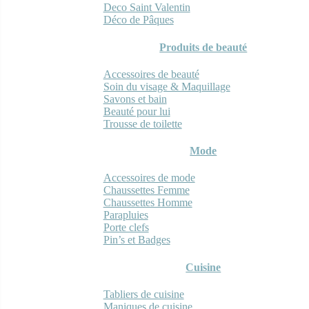
Deco Saint Valentin
Déco de Pâques
Produits de beauté
Accessoires de beauté
Soin du visage & Maquillage
Savons et bain
Beauté pour lui
Trousse de toilette
Mode
Accessoires de mode
Chaussettes Femme
Chaussettes Homme
Parapluies
Porte clefs
Pin’s et Badges
Cuisine
Tabliers de cuisine
Maniques de cuisine