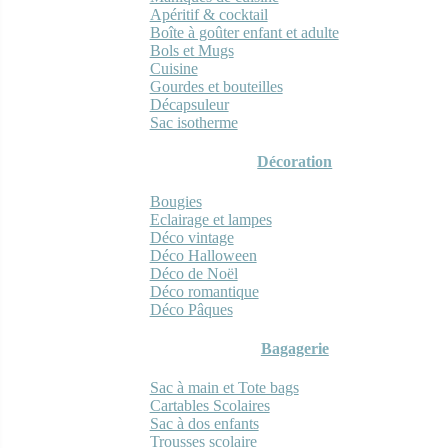
Apéritif & cocktail
Boîte à goûter enfant et adulte
Bols et Mugs
Cuisine
Gourdes et bouteilles
Décapsuleur
Sac isotherme
Décoration
Bougies
Eclairage et lampes
Déco vintage
Déco Halloween
Déco de Noël
Déco romantique
Déco Pâques
Bagagerie
Sac à main et Tote bags
Cartables Scolaires
Sac à dos enfants
Trousses scolaire