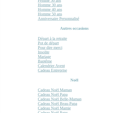
Femme 50 ans
Homme 30 ans
Homme 40 ans
Homme 50 ans
Anniversaire Personnalisé
Autres occasions
Départ à la retraite
Pot de départ
Pour dire merci
Insolite
Mariage
Baptême
Calendrier Avent
Cadeau Entreprise
Noël
Cadeau Noël Maman
Cadeau Noël Papa
Cadeau Noël Belle-Maman
Cadeau Noël Beau-Papa
Cadeau Noël Mamie
Cadeau Noël Papy