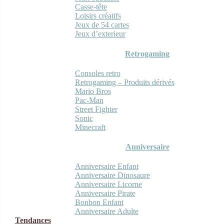
Casse-tête
Loisirs créatifs
Jeux de 54 cartes
Jeux d’exterieur
Retrogaming
Consoles retro
Retrogaming – Produits dérivés
Mario Bros
Pac-Man
Street Fighter
Sonic
Minecraft
Anniversaire
Anniversaire Enfant
Anniversaire Dinosaure
Anniversaire Licorne
Anniversaire Pirate
Bonbon Enfant
Anniversaire Adulte
Tendances