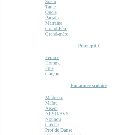
Soeur
Tante
Oncle
Parrain
Marraine
Grand-Père
Grand-mère
Pour qui ?
Femme
Homme
Fille
Garçon
Fin année scolaire
Maîtresse
Maître
Atsem
AESH/AVS
Nounou
Crèche
Prof de Danse