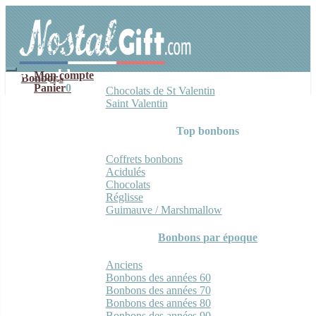
Aller
Aller
à
au
la
contenu
navigation
Mon compte
Bonbons
Panier
0
Chocolats de St Valentin
Saint Valentin
Top bonbons
Coffrets bonbons
Acidulés
Chocolats
Réglisse
Guimauve / Marshmallow
Bonbons par époque
Anciens
Bonbons des années 60
Bonbons des années 70
Bonbons des années 80
Bonbons des années 90