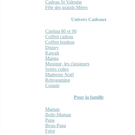
Cadeau St Valentin
Fête des grands Mères
Univers Cadeaux
Cinéma 80 et 90
Coffret cadeau
Coffret bonbon
Disney
Kawaii
Manga
Musique, les classiques
Series cultes
Maitresse Noël
Retrogaming
Coquin
Pour la famille
Maman
Belle-Maman
Papa
Beau-Papa
Frère