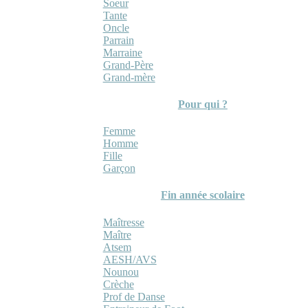
Soeur
Tante
Oncle
Parrain
Marraine
Grand-Père
Grand-mère
Pour qui ?
Femme
Homme
Fille
Garçon
Fin année scolaire
Maîtresse
Maître
Atsem
AESH/AVS
Nounou
Crèche
Prof de Danse