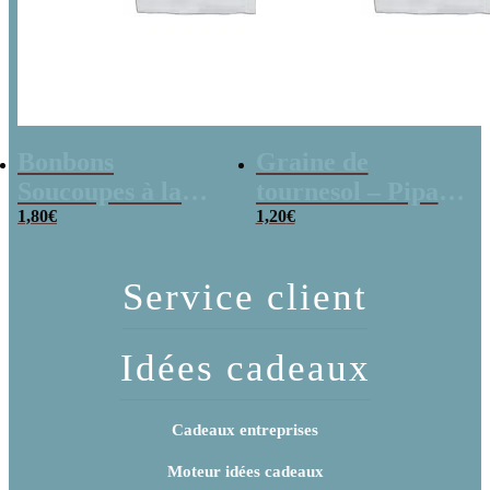
Bonbons
Graine de
Soucoupes à la
tournesol – Pipas
poudre (x20)
1,80
€
x 3
1,20
€
Service client
Idées cadeaux
Cadeaux entreprises
Moteur idées cadeaux