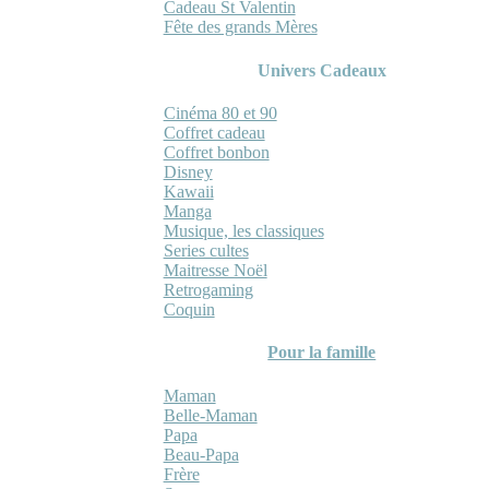
Cadeau St Valentin
Fête des grands Mères
Univers Cadeaux
Cinéma 80 et 90
Coffret cadeau
Coffret bonbon
Disney
Kawaii
Manga
Musique, les classiques
Series cultes
Maitresse Noël
Retrogaming
Coquin
Pour la famille
Maman
Belle-Maman
Papa
Beau-Papa
Frère