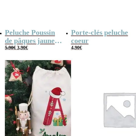
Peluche Poussin
Porte-clés peluche
de pâques jaune
coeur
Le
Le
(14cm)
5,90
€
3,90
€
4,90
€
prix
prix
initial
actuel
était :
est :
5,90€.
3,90€.