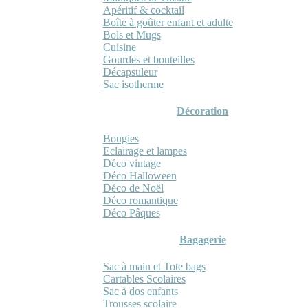
Apéritif & cocktail
Boîte à goûter enfant et adulte
Bols et Mugs
Cuisine
Gourdes et bouteilles
Décapsuleur
Sac isotherme
Décoration
Bougies
Eclairage et lampes
Déco vintage
Déco Halloween
Déco de Noël
Déco romantique
Déco Pâques
Bagagerie
Sac à main et Tote bags
Cartables Scolaires
Sac à dos enfants
Trousses scolaire