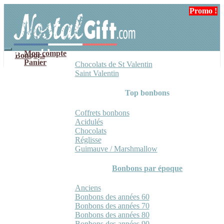
Aller
Aller
Promo !
Promo !
à
au
la
contenu
navigation
Mon compte
Bonbons
Panier
Chocolats de St Valentin
Saint Valentin
Top bonbons
Coffrets bonbons
Acidulés
Chocolats
Réglisse
Guimauve / Marshmallow
Bonbons par époque
Anciens
Bonbons des années 60
Bonbons des années 70
Bonbons des années 80
Bonbons des années 90