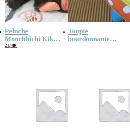
Peluche
Toupie
Monchhichi Kiki
bourdonnante
l’original (20 cm)
21,90
€
rétro en métal –
14,5 cm