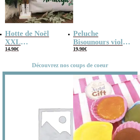
Hotte de Noël
Peluche
XXL
Bisounours violet
personnalisée –
14,90
€
(21cm) –
19,90
€
Lettre et prénom
Groscadeau –
Découvrez nos coups de coeur
Version 2019