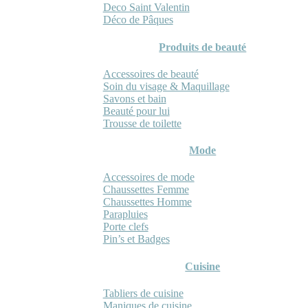
Deco Saint Valentin
Déco de Pâques
Produits de beauté
Accessoires de beauté
Soin du visage & Maquillage
Savons et bain
Beauté pour lui
Trousse de toilette
Mode
Accessoires de mode
Chaussettes Femme
Chaussettes Homme
Parapluies
Porte clefs
Pin’s et Badges
Cuisine
Tabliers de cuisine
Maniques de cuisine