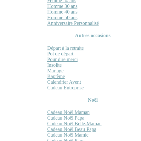
Femme 50 ans
Homme 30 ans
Homme 40 ans
Homme 50 ans
Anniversaire Personnalisé
Autres occasions
Départ à la retraite
Pot de départ
Pour dire merci
Insolite
Mariage
Baptême
Calendrier Avent
Cadeau Entreprise
Noël
Cadeau Noël Maman
Cadeau Noël Papa
Cadeau Noël Belle-Maman
Cadeau Noël Beau-Papa
Cadeau Noël Mamie
Cadeau Noël Papy