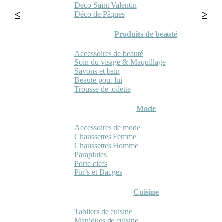
Deco Saint Valentin
Déco de Pâques
Produits de beauté
Accessoires de beauté
Soin du visage & Maquillage
Savons et bain
Beauté pour lui
Trousse de toilette
Mode
Accessoires de mode
Chaussettes Femme
Chaussettes Homme
Parapluies
Porte clefs
Pin’s et Badges
Cuisine
Tabliers de cuisine
Maniques de cuisine