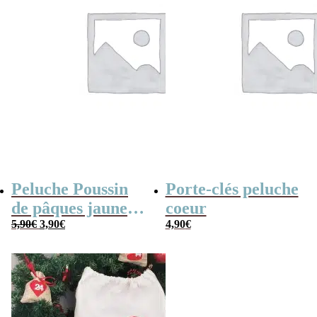
Peluche Poussin
Porte-clés peluche
de pâques jaune
coeur
Le
Le
(14cm)
5,90
€
3,90
€
4,90
€
prix
prix
initial
actuel
était :
est :
5,90€.
3,90€.