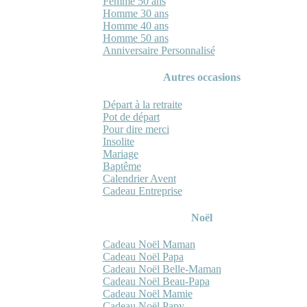
Femme 50 ans
Homme 30 ans
Homme 40 ans
Homme 50 ans
Anniversaire Personnalisé
Autres occasions
Départ à la retraite
Pot de départ
Pour dire merci
Insolite
Mariage
Baptême
Calendrier Avent
Cadeau Entreprise
Noël
Cadeau Noël Maman
Cadeau Noël Papa
Cadeau Noël Belle-Maman
Cadeau Noël Beau-Papa
Cadeau Noël Mamie
Cadeau Noël Papy