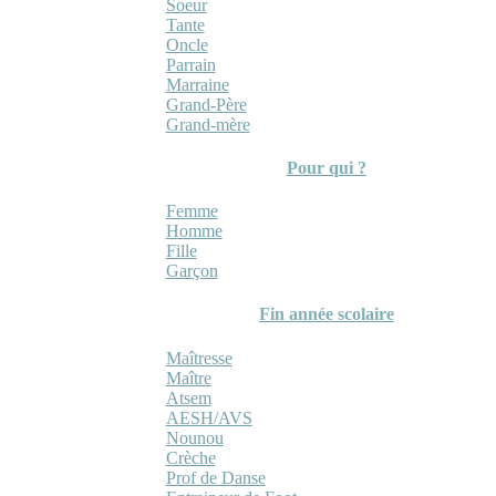
Soeur
Tante
Oncle
Parrain
Marraine
Grand-Père
Grand-mère
Pour qui ?
Femme
Homme
Fille
Garçon
Fin année scolaire
Maîtresse
Maître
Atsem
AESH/AVS
Nounou
Crèche
Prof de Danse