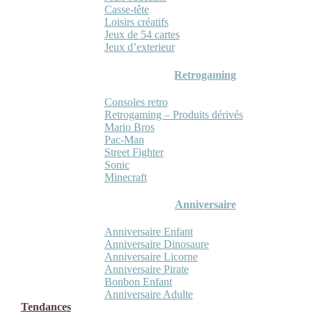
Casse-tête
Loisirs créatifs
Jeux de 54 cartes
Jeux d’exterieur
Retrogaming
Consoles retro
Retrogaming – Produits dérivés
Mario Bros
Pac-Man
Street Fighter
Sonic
Minecraft
Anniversaire
Anniversaire Enfant
Anniversaire Dinosaure
Anniversaire Licorne
Anniversaire Pirate
Bonbon Enfant
Anniversaire Adulte
Tendances