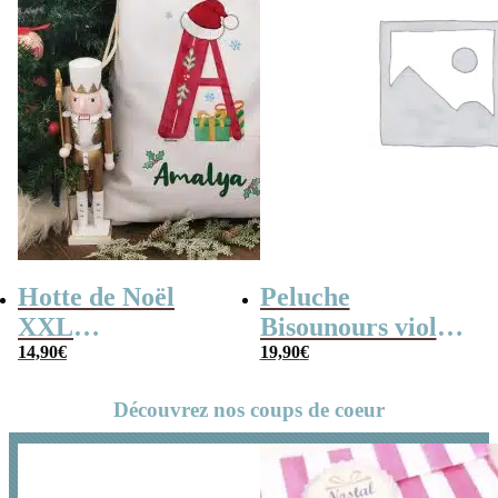
Hotte de Noël
Peluche
XXL
Bisounours violet
personnalisée –
14,90
€
(21cm) –
19,90
€
Lettre et prénom
Groscadeau –
Découvrez nos coups de coeur
Version 2019