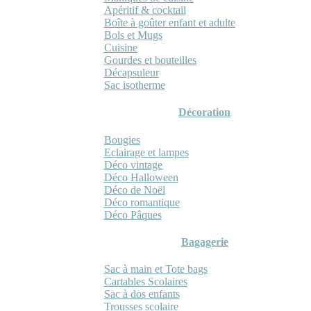
Apéritif & cocktail
Boîte à goûter enfant et adulte
Bols et Mugs
Cuisine
Gourdes et bouteilles
Décapsuleur
Sac isotherme
Décoration
Bougies
Eclairage et lampes
Déco vintage
Déco Halloween
Déco de Noël
Déco romantique
Déco Pâques
Bagagerie
Sac à main et Tote bags
Cartables Scolaires
Sac à dos enfants
Trousses scolaire