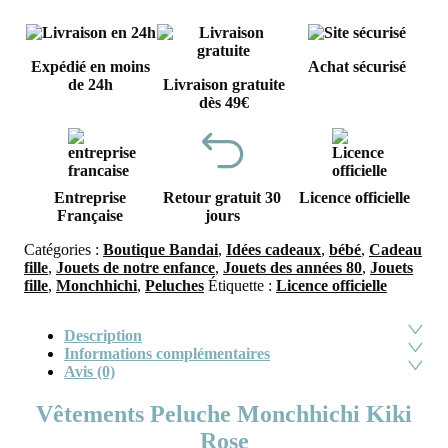
Expédié en moins
Achat sécurisé
de 24h
Livraison gratuite
dès 49€
Entreprise
Retour gratuit 30
Licence officielle
Française
jours
Catégories :
Boutique Bandai
,
Idées cadeaux
,
bébé
,
Cadeau
fille
,
Jouets de notre enfance
,
Jouets des années 80
,
Jouets
fille
,
Monchhichi
,
Peluches
Étiquette :
Licence officielle
Description
Informations complémentaires
Avis (0)
Vêtements Peluche Monchhichi Kiki
Rose