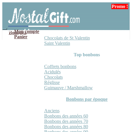
Aller
Aller
Promo !
Promo !
à
au
la
contenu
navigation
Mon compte
Bonbons
Panier
Chocolats de St Valentin
Saint Valentin
Top bonbons
Coffrets bonbons
Acidulés
Chocolats
Réglisse
Guimauve / Marshmallow
Bonbons par époque
Anciens
Bonbons des années 60
Bonbons des années 70
Bonbons des années 80
Bonbons des années 90