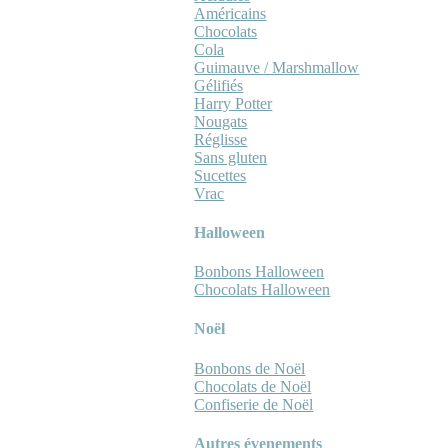
Américains
Chocolats
Cola
Guimauve / Marshmallow
Gélifiés
Harry Potter
Nougats
Réglisse
Sans gluten
Sucettes
Vrac
Halloween
Bonbons Halloween
Chocolats Halloween
Noël
Bonbons de Noël
Chocolats de Noël
Confiserie de Noël
Autres évenements