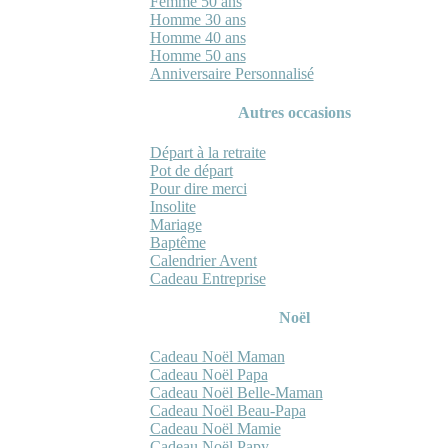
Femme 50 ans
Homme 30 ans
Homme 40 ans
Homme 50 ans
Anniversaire Personnalisé
Autres occasions
Départ à la retraite
Pot de départ
Pour dire merci
Insolite
Mariage
Baptême
Calendrier Avent
Cadeau Entreprise
Noël
Cadeau Noël Maman
Cadeau Noël Papa
Cadeau Noël Belle-Maman
Cadeau Noël Beau-Papa
Cadeau Noël Mamie
Cadeau Noël Papy