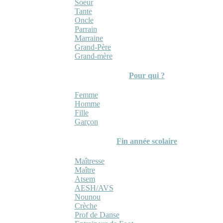
Soeur
Tante
Oncle
Parrain
Marraine
Grand-Père
Grand-mère
Pour qui ?
Femme
Homme
Fille
Garçon
Fin année scolaire
Maîtresse
Maître
Atsem
AESH/AVS
Nounou
Crèche
Prof de Danse