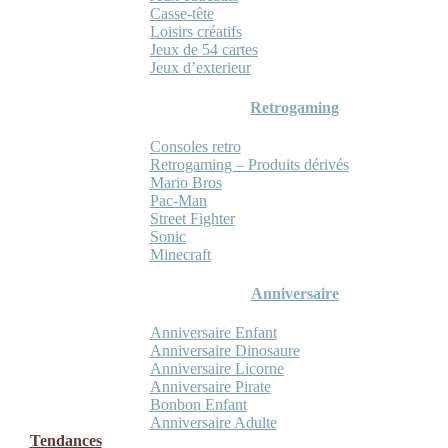
Casse-tête
Loisirs créatifs
Jeux de 54 cartes
Jeux d’exterieur
Retrogaming
Consoles retro
Retrogaming – Produits dérivés
Mario Bros
Pac-Man
Street Fighter
Sonic
Minecraft
Anniversaire
Anniversaire Enfant
Anniversaire Dinosaure
Anniversaire Licorne
Anniversaire Pirate
Bonbon Enfant
Anniversaire Adulte
Tendances