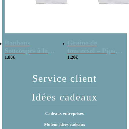
Bonbons
Graine de
Soucoupes à la
tournesol – Pipas
poudre (x20)
1,80
€
x 3
1,20
€
Service client
Idées cadeaux
Cadeaux entreprises
Moteur idées cadeaux