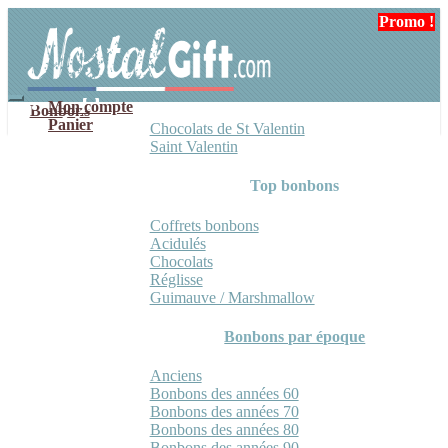
Aller
Aller
Promo !
à
au
la
contenu
navigation
Mon compte
Bonbons
Panier
Chocolats de St Valentin
Saint Valentin
Top bonbons
Coffrets bonbons
Acidulés
Chocolats
Réglisse
Guimauve / Marshmallow
Bonbons par époque
Anciens
Bonbons des années 60
Bonbons des années 70
Bonbons des années 80
Bonbons des années 90