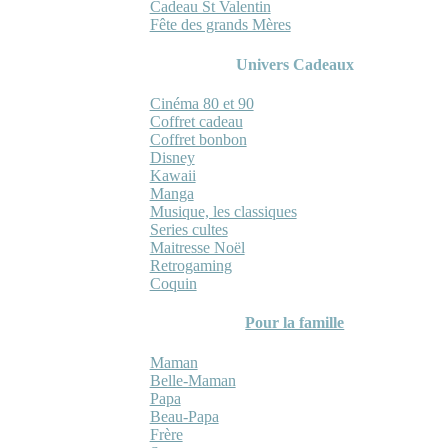
Cadeau St Valentin
Fête des grands Mères
Univers Cadeaux
Cinéma 80 et 90
Coffret cadeau
Coffret bonbon
Disney
Kawaii
Manga
Musique, les classiques
Series cultes
Maitresse Noël
Retrogaming
Coquin
Pour la famille
Maman
Belle-Maman
Papa
Beau-Papa
Frère