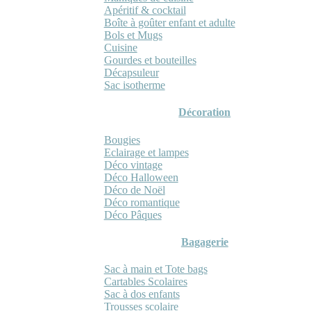
Apéritif & cocktail
Boîte à goûter enfant et adulte
Bols et Mugs
Cuisine
Gourdes et bouteilles
Décapsuleur
Sac isotherme
Décoration
Bougies
Eclairage et lampes
Déco vintage
Déco Halloween
Déco de Noël
Déco romantique
Déco Pâques
Bagagerie
Sac à main et Tote bags
Cartables Scolaires
Sac à dos enfants
Trousses scolaire