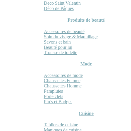
Deco Saint Valentin
Déco de Pâques
Produits de beauté
Accessoires de beauté
Soin du visage & Maquillage
Savons et bain
Beauté pour lui
Trousse de toilette
Mode
Accessoires de mode
Chaussettes Femme
Chaussettes Homme
Parapluies
Porte clefs
Pin’s et Badges
Cuisine
Tabliers de cuisine
Maniques de cuisine