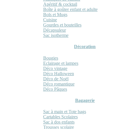
Apéritif & cocktail
Boîte à goûter enfant et adulte
Bols et Mugs
Cuisine
Gourdes et bouteilles
Décapsuleur
Sac isotherme
Décoration
Bougies
Eclairage et lampes
Déco vintage
Déco Halloween
Déco de Noël
Déco romantique
Déco Pâques
Bagagerie
Sac à main et Tote bags
Cartables Scolaires
Sac à dos enfants
Trousses scolaire