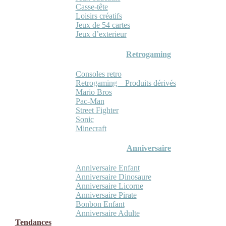
Casse-tête
Loisirs créatifs
Jeux de 54 cartes
Jeux d’exterieur
Retrogaming
Consoles retro
Retrogaming – Produits dérivés
Mario Bros
Pac-Man
Street Fighter
Sonic
Minecraft
Anniversaire
Anniversaire Enfant
Anniversaire Dinosaure
Anniversaire Licorne
Anniversaire Pirate
Bonbon Enfant
Anniversaire Adulte
Tendances