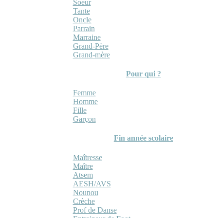
Soeur
Tante
Oncle
Parrain
Marraine
Grand-Père
Grand-mère
Pour qui ?
Femme
Homme
Fille
Garçon
Fin année scolaire
Maîtresse
Maître
Atsem
AESH/AVS
Nounou
Crèche
Prof de Danse