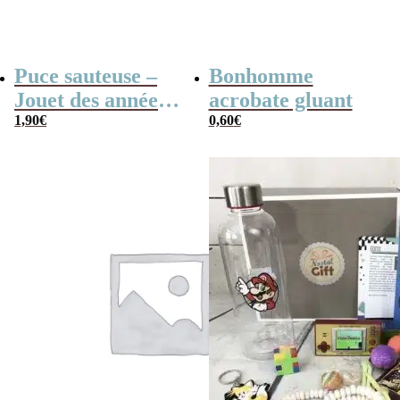
Puce sauteuse –
Bonhomme
Jouet des années
acrobate gluant
80
1,90
€
0,60
€