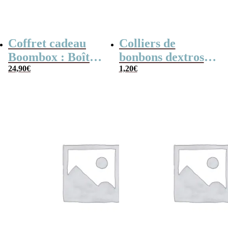
Coffret cadeau
Colliers de
Boombox : Boîte
bonbons dextrose
bonbons des
24,90
€
x2
1,20
€
années 80 –
Coffret bonbon