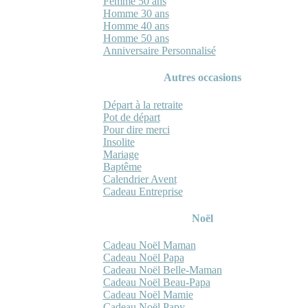
Femme 50 ans
Homme 30 ans
Homme 40 ans
Homme 50 ans
Anniversaire Personnalisé
Autres occasions
Départ à la retraite
Pot de départ
Pour dire merci
Insolite
Mariage
Baptême
Calendrier Avent
Cadeau Entreprise
Noël
Cadeau Noël Maman
Cadeau Noël Papa
Cadeau Noël Belle-Maman
Cadeau Noël Beau-Papa
Cadeau Noël Mamie
Cadeau Noël Papy