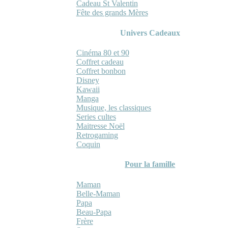
Cadeau St Valentin
Fête des grands Mères
Univers Cadeaux
Cinéma 80 et 90
Coffret cadeau
Coffret bonbon
Disney
Kawaii
Manga
Musique, les classiques
Series cultes
Maitresse Noël
Retrogaming
Coquin
Pour la famille
Maman
Belle-Maman
Papa
Beau-Papa
Frère