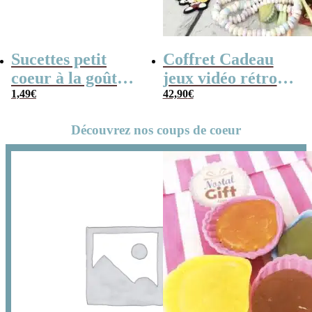
Sucettes petit
Coffret Cadeau
coeur à la goût
jeux vidéo rétro
cerise x5
1,49
€
(avec sa console de
42,90
€
poche retro)
Découvrez nos coups de coeur