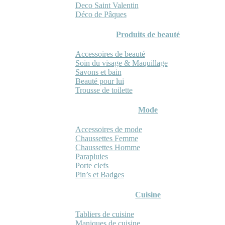
Deco Saint Valentin
Déco de Pâques
Produits de beauté
Accessoires de beauté
Soin du visage & Maquillage
Savons et bain
Beauté pour lui
Trousse de toilette
Mode
Accessoires de mode
Chaussettes Femme
Chaussettes Homme
Parapluies
Porte clefs
Pin’s et Badges
Cuisine
Tabliers de cuisine
Maniques de cuisine