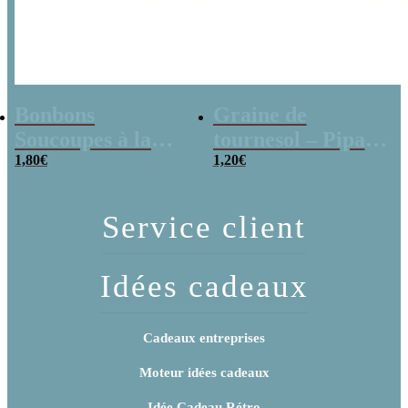
Bonbons
Graine de
Soucoupes à la
tournesol – Pipas
poudre (x20)
1,80
€
x 3
1,20
€
Service client
Idées cadeaux
Cadeaux entreprises
Moteur idées cadeaux
Idée Cadeau Rétro