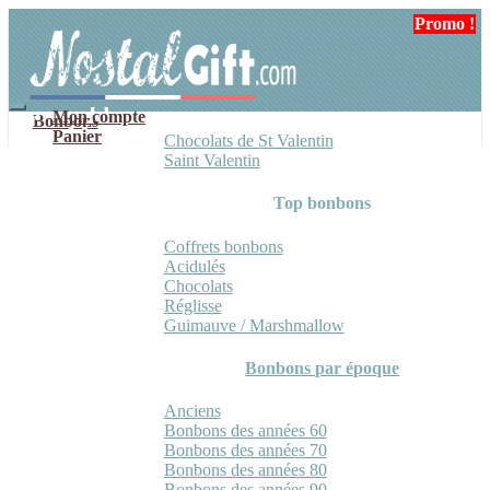
Aller
Aller
Promo !
à
au
la
contenu
navigation
Mon compte
Bonbons
Panier
Chocolats de St Valentin
Saint Valentin
Top bonbons
Coffrets bonbons
Acidulés
Chocolats
Réglisse
Guimauve / Marshmallow
Bonbons par époque
Anciens
Bonbons des années 60
Bonbons des années 70
Bonbons des années 80
Bonbons des années 90