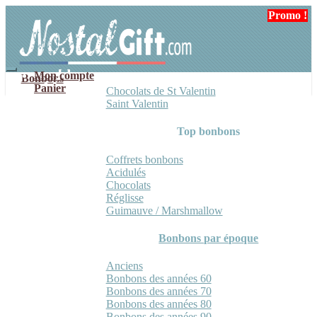
Aller
Aller
Promo !
Promo !
à
au
la
contenu
navigation
Mon compte
Bonbons
Panier
Chocolats de St Valentin
Saint Valentin
Top bonbons
Coffrets bonbons
Acidulés
Chocolats
Réglisse
Guimauve / Marshmallow
Bonbons par époque
Anciens
Bonbons des années 60
Bonbons des années 70
Bonbons des années 80
Bonbons des années 90