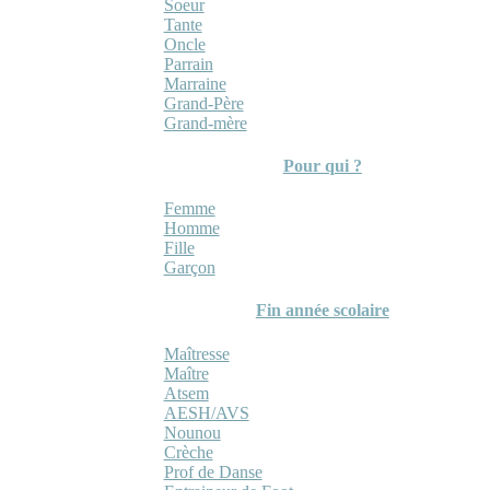
Soeur
Tante
Oncle
Parrain
Marraine
Grand-Père
Grand-mère
Pour qui ?
Femme
Homme
Fille
Garçon
Fin année scolaire
Maîtresse
Maître
Atsem
AESH/AVS
Nounou
Crèche
Prof de Danse