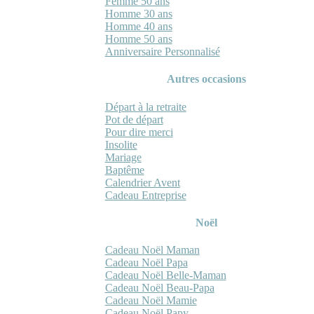
Femme 50 ans
Homme 30 ans
Homme 40 ans
Homme 50 ans
Anniversaire Personnalisé
Autres occasions
Départ à la retraite
Pot de départ
Pour dire merci
Insolite
Mariage
Baptême
Calendrier Avent
Cadeau Entreprise
Noël
Cadeau Noël Maman
Cadeau Noël Papa
Cadeau Noël Belle-Maman
Cadeau Noël Beau-Papa
Cadeau Noël Mamie
Cadeau Noël Papy