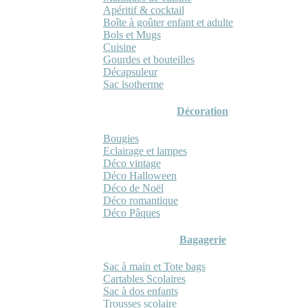
Apéritif & cocktail
Boîte à goûter enfant et adulte
Bols et Mugs
Cuisine
Gourdes et bouteilles
Décapsuleur
Sac isotherme
Décoration
Bougies
Eclairage et lampes
Déco vintage
Déco Halloween
Déco de Noël
Déco romantique
Déco Pâques
Bagagerie
Sac à main et Tote bags
Cartables Scolaires
Sac à dos enfants
Trousses scolaire