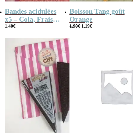
Bandes acidulées
Boisson Tang goût
x5 – Cola, Fraise,
Orange
Le
Le
Framboise,
1,40
€
1,90
€
1,19
€
prix
prix
Pomme, 4
initial
actuel
était :
est :
couleurs
1,90€.
1,19€.