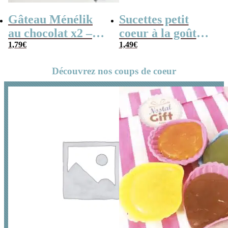
Gâteau Ménélik
Sucettes petit
au chocolat x2 –
coeur à la goût
Gaufrette
1,79
€
cerise x5
1,49
€
triangulaire
Découvrez nos coups de coeur