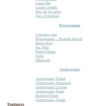
Casse-tête
Loisirs créatifs
Jeux de 54 cartes
Jeux d’exterieur
Retrogaming
Consoles retro
Retrogaming – Produits dérivés
Mario Bros
Pac-Man
Street Fighter
Sonic
Minecraft
Anniversaire
Anniversaire Enfant
Anniversaire Dinosaure
Anniversaire Licorne
Anniversaire Pirate
Bonbon Enfant
Anniversaire Adulte
Tendances