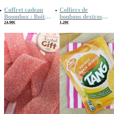
Coffret cadeau
Colliers de
Boombox : Boîte
bonbons dextrose
bonbons des
24,90
€
x2
1,20
€
années 80 –
Coffret bonbon