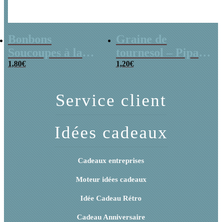
Bonbons
Graine de
Soucoupes à la
tournesol – Pipas
poudre (x20)
1,80
€
x 3
1,20
€
Service client
Idées cadeaux
Cadeaux entreprises
Moteur idées cadeaux
Idée Cadeau Rétro
Cadeau Anniversaire