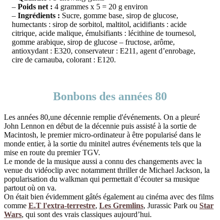
–
Poids net :
4 grammes x 5 = 20 g environ
–
Ingrédients :
Sucre, gomme base, sirop de glucose,
humectants : sirop de sorbitol, maltitol, acidifiants : acide
citrique, acide malique, émulsifiants : lécithine de tournesol,
gomme arabique, sirop de glucose – fructose, arôme,
antioxydant : E320, conservateur : E211, agent d’enrobage,
cire de carnauba, colorant : E120.
Bonbons des années 80
Les années 80,une décennie remplie d'événements. On a pleuré
John Lennon en début de la décennie puis assisté à la sortie de
Macintosh, le premier micro-ordinateur à être popularisé dans le
monde entier, à la sortie du minitel autres événements tels que la
mise en route du premier TGV.
Le monde de la musique aussi a connu des changements avec la
venue du vidéoclip avec notamment thriller de Michael Jackson, la
popularisation du walkman qui permettait d’écouter sa musique
partout où on va.
On était bien évidemment gâtés également au cinéma avec des films
comme
E.T l'extra-terrestre
,
Les Gremlins
, Jurassic Park ou
Star
Wars
, qui sont des vrais classiques aujourd’hui.