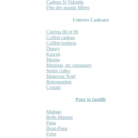
Cadeau St Valentin
Fête des grands Mères
Univers Cadeaux
Cinéma 80 et 90
Coffret cadeau
Coffret bonbon
Disney
Kawaii
Manga
Musique, les classiques
Series cultes
Maitresse Noël
Retrogaming
Coquin
Pour la famille
Maman
Belle-Maman
Papa
Beau-Papa
Frère