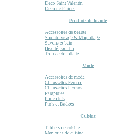
Deco Saint Valentin
Déco de Pâques
Produits de beauté
Accessoires de beauté
Soin du visage & Maquillage
Savons et bain
Beauté pour lui
Trousse de toilette
Mode
Accessoires de mode
Chaussettes Femme
Chaussettes Homme
Parapluies
Porte clefs
Pin’s et Badges
Cuisine
Tabliers de cuisine
Maniques de cuisine