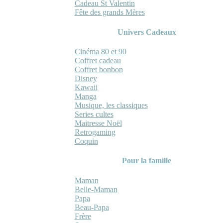
Cadeau St Valentin
Fête des grands Mères
Univers Cadeaux
Cinéma 80 et 90
Coffret cadeau
Coffret bonbon
Disney
Kawaii
Manga
Musique, les classiques
Series cultes
Maitresse Noël
Retrogaming
Coquin
Pour la famille
Maman
Belle-Maman
Papa
Beau-Papa
Frère