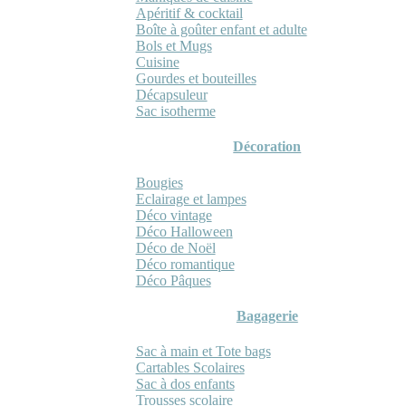
Apéritif & cocktail
Boîte à goûter enfant et adulte
Bols et Mugs
Cuisine
Gourdes et bouteilles
Décapsuleur
Sac isotherme
Décoration
Bougies
Eclairage et lampes
Déco vintage
Déco Halloween
Déco de Noël
Déco romantique
Déco Pâques
Bagagerie
Sac à main et Tote bags
Cartables Scolaires
Sac à dos enfants
Trousses scolaire