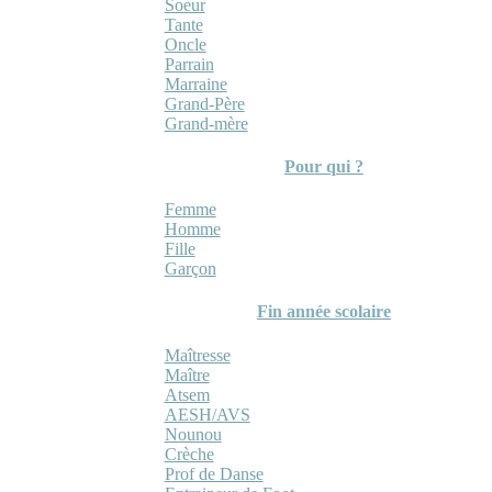
Soeur
Tante
Oncle
Parrain
Marraine
Grand-Père
Grand-mère
Pour qui ?
Femme
Homme
Fille
Garçon
Fin année scolaire
Maîtresse
Maître
Atsem
AESH/AVS
Nounou
Crèche
Prof de Danse