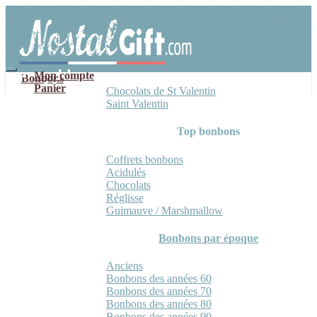
Aller
Aller
à
au
la
contenu
navigation
Mon compte
Bonbons
Panier
Chocolats de St Valentin
Saint Valentin
Top bonbons
Coffrets bonbons
Acidulés
Chocolats
Réglisse
Guimauve / Marshmallow
Bonbons par époque
Anciens
Bonbons des années 60
Bonbons des années 70
Bonbons des années 80
Bonbons des années 90