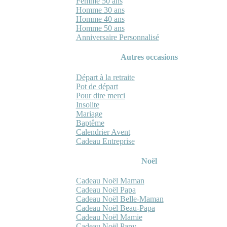
Femme 50 ans
Homme 30 ans
Homme 40 ans
Homme 50 ans
Anniversaire Personnalisé
Autres occasions
Départ à la retraite
Pot de départ
Pour dire merci
Insolite
Mariage
Baptême
Calendrier Avent
Cadeau Entreprise
Noël
Cadeau Noël Maman
Cadeau Noël Papa
Cadeau Noël Belle-Maman
Cadeau Noël Beau-Papa
Cadeau Noël Mamie
Cadeau Noël Papy