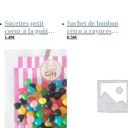
Sucettes petit
Sachet de bonbon
coeur à la goût
rétro à rayures
cerise x5
1,49
€
roses et blanches
0,50
€
x1