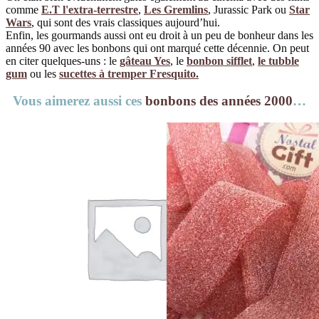
comme
E.T l'extra-terrestre
,
Les Gremlins
, Jurassic Park ou
Star
Wars
, qui sont des vrais classiques aujourd’hui.
Enfin, les gourmands aussi ont eu droit à un peu de bonheur dans les
années 90 avec les bonbons qui ont marqué cette décennie. On peut
en citer quelques-uns : le
gâteau Yes
, le
bonbon sifflet
,
le tubble
gum
ou les
sucettes à tremper Fresquito.
Vous aimerez aussi ces
bonbons des années 2000
…