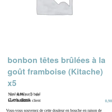
bonbon têtes brûlées à la
goût framboise (Kitache)
x5
Noté
4.86
sur 5 basé
(
7
avis client)
sur
7
notations client
0,90
Vous-vous souvenez de cette douleur en bouche en raison de