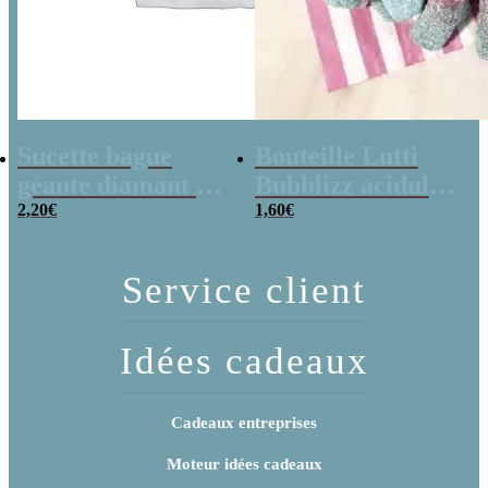
Sucette bague
Bouteille Lutti
géante diamant –
Bubblizz acidulées
Ring Pop
2,20
€
x20
1,60
€
Service client
Idées cadeaux
Cadeaux entreprises
Moteur idées cadeaux