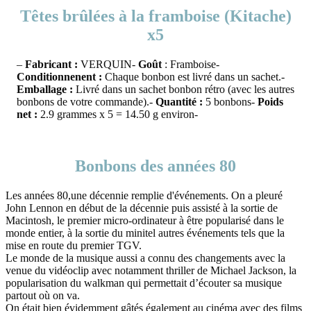
Têtes brûlées à la framboise (Kitache)
x5
–
Fabricant :
VERQUIN-
Goût
: Framboise-
Conditionnenent :
Chaque bonbon est livré dans un sachet.-
Emballage :
Livré dans un sachet bonbon rétro (avec les autres
bonbons de votre commande).-
Quantité :
5 bonbons-
Poids
net :
2.9 grammes x 5 = 14.50 g environ-
Bonbons des années 80
Les années 80,une décennie remplie d'événements. On a pleuré
John Lennon en début de la décennie puis assisté à la sortie de
Macintosh, le premier micro-ordinateur à être popularisé dans le
monde entier, à la sortie du minitel autres événements tels que la
mise en route du premier TGV.
Le monde de la musique aussi a connu des changements avec la
venue du vidéoclip avec notamment thriller de Michael Jackson, la
popularisation du walkman qui permettait d’écouter sa musique
partout où on va.
On était bien évidemment gâtés également au cinéma avec des films