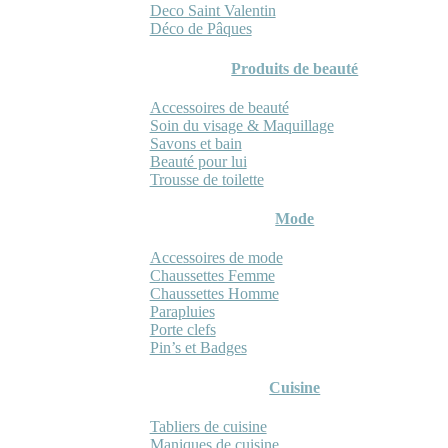
Deco Saint Valentin
Déco de Pâques
Produits de beauté
Accessoires de beauté
Soin du visage & Maquillage
Savons et bain
Beauté pour lui
Trousse de toilette
Mode
Accessoires de mode
Chaussettes Femme
Chaussettes Homme
Parapluies
Porte clefs
Pin’s et Badges
Cuisine
Tabliers de cuisine
Maniques de cuisine