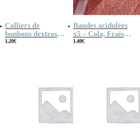
Colliers de
Bandes acidulées
bonbons dextrose
x5 – Cola, Fraise,
x2
1,20
€
Framboise,
1,40
€
Pomme, 4
couleurs