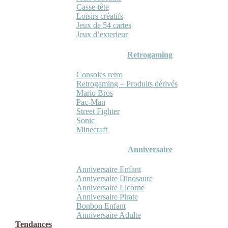
Casse-tête
Loisirs créatifs
Jeux de 54 cartes
Jeux d’exterieur
Retrogaming
Consoles retro
Retrogaming – Produits dérivés
Mario Bros
Pac-Man
Street Fighter
Sonic
Minecraft
Anniversaire
Anniversaire Enfant
Anniversaire Dinosaure
Anniversaire Licorne
Anniversaire Pirate
Bonbon Enfant
Anniversaire Adulte
Tendances