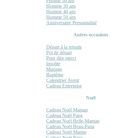
Femme 50 ans
Homme 30 ans
Homme 40 ans
Homme 50 ans
Anniversaire Personnalisé
Autres occasions
Départ à la retraite
Pot de départ
Pour dire merci
Insolite
Mariage
Baptême
Calendrier Avent
Cadeau Entreprise
Noël
Cadeau Noël Maman
Cadeau Noël Papa
Cadeau Noël Belle-Maman
Cadeau Noël Beau-Papa
Cadeau Noël Mamie
Cadeau Noël Papy