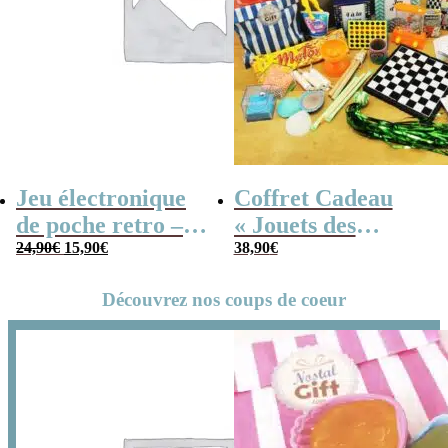
Jeu électronique
Coffret Cadeau
de poche retro –
« Jouets des
Le
Le
Console vintage
24,90
€
15,90
€
années 80 » –
38,90
€
prix
prix
initial
actuel
Cadeau Homme
était :
est :
24,90€.
15,90€.
Découvrez nos coups de coeur