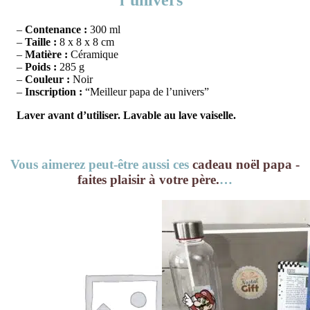
l’univers”
–
Contenance :
300 ml
–
Taille :
8 x 8 x 8 cm
–
Matière :
Céramique
–
Poids :
285 g
–
Couleur :
Noir
–
Inscription :
“Meilleur papa de l’univers”
Laver avant d’utiliser. Lavable au lave vaiselle.
Vous aimerez peut-être aussi ces
cadeau noël papa -
faites plaisir à votre père.
…