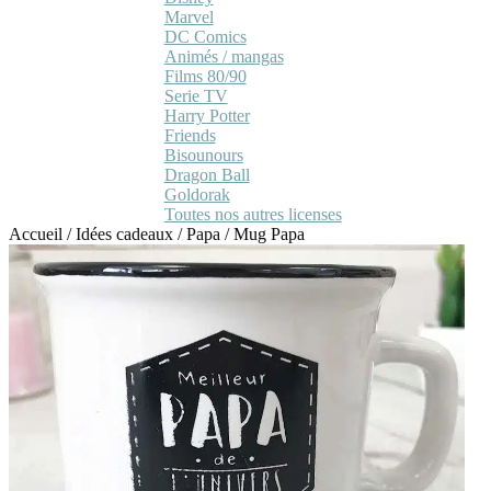
Marvel
DC Comics
Animés / mangas
Films 80/90
Serie TV
Harry Potter
Friends
Bisounours
Dragon Ball
Goldorak
Toutes nos autres licenses
Accueil
/
Idées cadeaux
/
Papa
/
Mug Papa