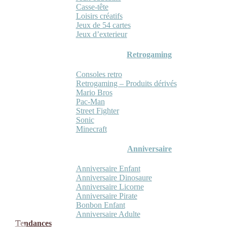
Casse-tête
Loisirs créatifs
Jeux de 54 cartes
Jeux d’exterieur
Retrogaming
Consoles retro
Retrogaming – Produits dérivés
Mario Bros
Pac-Man
Street Fighter
Sonic
Minecraft
Anniversaire
Anniversaire Enfant
Anniversaire Dinosaure
Anniversaire Licorne
Anniversaire Pirate
Bonbon Enfant
Anniversaire Adulte
Tendances