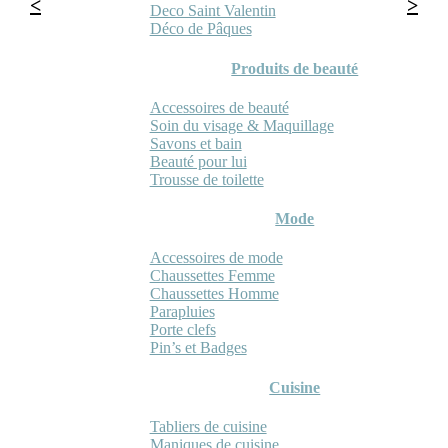
Deco Saint Valentin
Déco de Pâques
Produits de beauté
Accessoires de beauté
Soin du visage & Maquillage
Savons et bain
Beauté pour lui
Trousse de toilette
Mode
Accessoires de mode
Chaussettes Femme
Chaussettes Homme
Parapluies
Porte clefs
Pin’s et Badges
Cuisine
Tabliers de cuisine
Maniques de cuisine