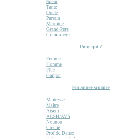
Soeur
Tante
Oncle
Parrain
Marraine
Grand-Père
Grand-mère
Pour qui ?
Femme
Homme
Fille
Garçon
Fin année scolaire
Maîtresse
Maître
Atsem
AESH/AVS
Nounou
Crèche
Prof de Danse