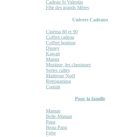
Cadeau St Valentin
Fête des grands Mères
Univers Cadeaux
Cinéma 80 et 90
Coffret cadeau
Coffret bonbon
Disney
Kawaii
Manga
Musique, les classiques
Series cultes
Maitresse Noël
Retrogaming
Coquin
Pour la famille
Maman
Belle-Maman
Papa
Beau-Papa
Frère