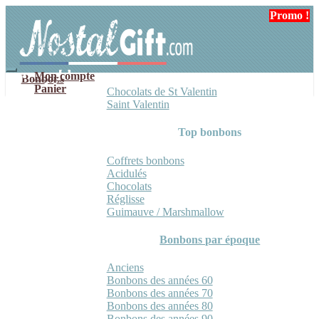
Aller
Aller
Promo !
Promo !
Promo !
à
au
la
contenu
navigation
Mon compte
Bonbons
Panier
Chocolats de St Valentin
Saint Valentin
Top bonbons
Coffrets bonbons
Acidulés
Chocolats
Réglisse
Guimauve / Marshmallow
Bonbons par époque
Anciens
Bonbons des années 60
Bonbons des années 70
Bonbons des années 80
Bonbons des années 90