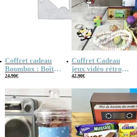
Coffret cadeau
Coffret Cadeau
Boombox : Boîte
jeux vidéo rétro
bonbons des
24,90
€
(avec sa console de
42,90
€
années 80 –
poche retro)
Coffret bonbon