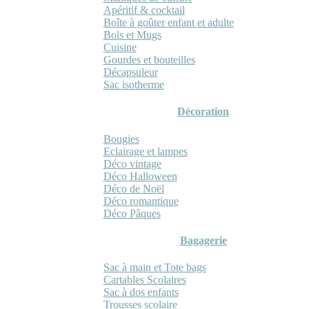
Apéritif & cocktail
Boîte à goûter enfant et adulte
Bols et Mugs
Cuisine
Gourdes et bouteilles
Décapsuleur
Sac isotherme
Décoration
Bougies
Eclairage et lampes
Déco vintage
Déco Halloween
Déco de Noël
Déco romantique
Déco Pâques
Bagagerie
Sac à main et Tote bags
Cartables Scolaires
Sac à dos enfants
Trousses scolaire