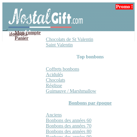
Aller
Aller
Promo !
Promo !
Promo !
à
au
la
contenu
navigation
Mon compte
Bonbons
Panier
Chocolats de St Valentin
Saint Valentin
Top bonbons
Coffrets bonbons
Acidulés
Chocolats
Réglisse
Guimauve / Marshmallow
Bonbons par époque
Anciens
Bonbons des années 60
Bonbons des années 70
Bonbons des années 80
Bonbons des années 90