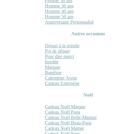
Femme 50 ans
Homme 30 ans
Homme 40 ans
Homme 50 ans
Anniversaire Personnalisé
Autres occasions
Départ à la retraite
Pot de départ
Pour dire merci
Insolite
Mariage
Baptême
Calendrier Avent
Cadeau Entreprise
Noël
Cadeau Noël Maman
Cadeau Noël Papa
Cadeau Noël Belle-Maman
Cadeau Noël Beau-Papa
Cadeau Noël Mamie
Cadeau Noël Papy