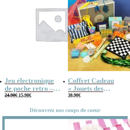
Jeu électronique
Coffret Cadeau
de poche retro –
« Jouets des
Le
Le
Console vintage
24,90
€
15,90
€
années 80 » –
38,90
€
prix
prix
initial
actuel
Cadeau Homme
était :
est :
24,90€.
15,90€.
Découvrez nos coups de coeur