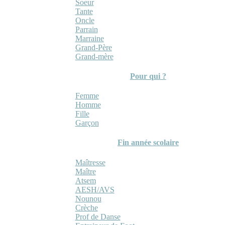
Soeur
Tante
Oncle
Parrain
Marraine
Grand-Père
Grand-mère
Pour qui ?
Femme
Homme
Fille
Garçon
Fin année scolaire
Maîtresse
Maître
Atsem
AESH/AVS
Nounou
Crèche
Prof de Danse