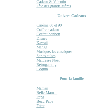
Cadeau St Valentin
Fête des grands Mères
Univers Cadeaux
Cinéma 80 et 90
Coffret cadeau
Coffret bonbon
Disney
Kawaii
Manga
Musique, les classiques
Series cultes
Maitresse Noël
Retrogaming
Coquin
Pour la famille
Maman
Belle-Maman
Papa
Beau-Papa
Frère