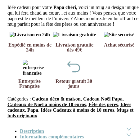
Idée cadeau pour votre
Papa chéri
, voici un mug au design unique
qui lui fera chaud au cœur…et aux mains ! Vous pensez que votre
papa est le meilleur de l’univers ? Alors montrez-le en lui offrant ce
mug parfait pour la fête des pères ou son anniversaire !
Expédié en moins de
Livraison gratuite
Achat sécurisé
24h
dès 49€
Entreprise
Retour gratuit 30
Française
jours
Catégories :
Cadeau déco & maison
,
Cadeau Noël Papa
,
Cadeaux de Noël à moins de 10 euros
,
Fête des pères
,
Idées
cadeaux
,
Papa
,
Idées Cadeaux à moins de 10 euros
,
Mugs et
bols originaux
Description
Informations complémentaires