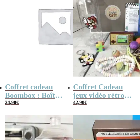
Coffret cadeau
Coffret Cadeau
Boombox : Boîte
jeux vidéo rétro
bonbons des
24,90
€
(avec sa console de
42,90
€
années 80 –
poche retro)
Coffret bonbon