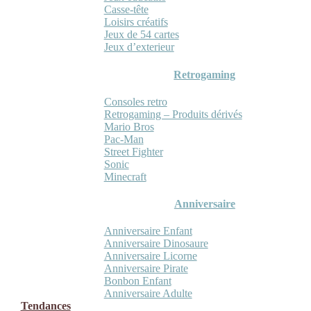
Casse-tête
Loisirs créatifs
Jeux de 54 cartes
Jeux d’exterieur
Retrogaming
Consoles retro
Retrogaming – Produits dérivés
Mario Bros
Pac-Man
Street Fighter
Sonic
Minecraft
Anniversaire
Anniversaire Enfant
Anniversaire Dinosaure
Anniversaire Licorne
Anniversaire Pirate
Bonbon Enfant
Anniversaire Adulte
Tendances