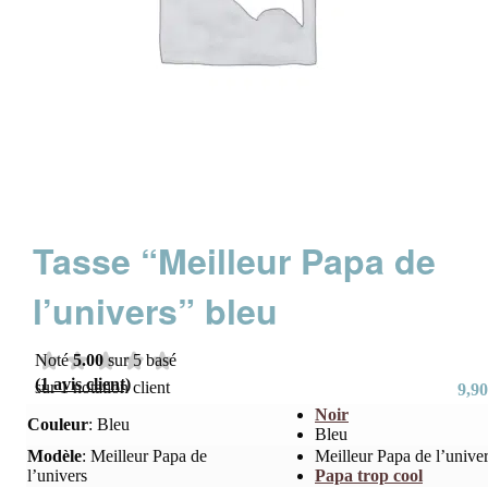
Tasse “Meilleur Papa de
l’univers” bleu
Noté
5.00
sur 5 basé
(
1
avis client)
sur
1
notation client
9,90
Noir
Couleur
:
Bleu
Bleu
Modèle
:
Meilleur Papa de
Meilleur Papa de l’unive
l’univers
Papa trop cool