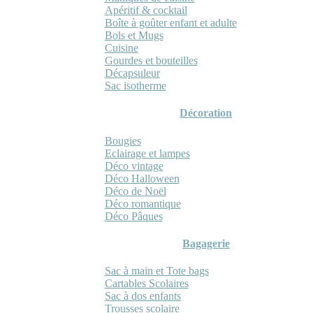
Apéritif & cocktail
Boîte à goûter enfant et adulte
Bols et Mugs
Cuisine
Gourdes et bouteilles
Décapsuleur
Sac isotherme
Décoration
Bougies
Eclairage et lampes
Déco vintage
Déco Halloween
Déco de Noël
Déco romantique
Déco Pâques
Bagagerie
Sac à main et Tote bags
Cartables Scolaires
Sac à dos enfants
Trousses scolaire