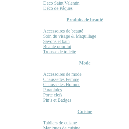
Deco Saint Valentin
Déco de Pâques
Produits de beauté
Accessoires de beauté
Soin du visage & Maquillage
Savons et bain
Beauté pour lui
Trousse de toilette
Mode
Accessoires de mode
Chaussettes Femme
Chaussettes Homme
Parapluies
Porte clefs
Pin’s et Badges
Cuisine
Tabliers de cuisine
Maniques de cuisine