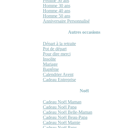
Femme 50 ans
Homme 30 ans
Homme 40 ans
Homme 50 ans
Anniversaire Personnalisé
Autres occasions
Départ à la retraite
Pot de départ
Pour dire merci
Insolite
Mariage
Baptême
Calendrier Avent
Cadeau Entreprise
Noël
Cadeau Noël Maman
Cadeau Noël Papa
Cadeau Noël Belle-Maman
Cadeau Noël Beau-Papa
Cadeau Noël Mamie
Cadeau Noël Papy