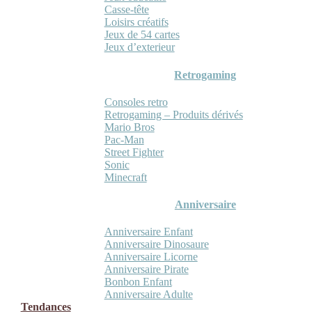
Casse-tête
Loisirs créatifs
Jeux de 54 cartes
Jeux d’exterieur
Retrogaming
Consoles retro
Retrogaming – Produits dérivés
Mario Bros
Pac-Man
Street Fighter
Sonic
Minecraft
Anniversaire
Anniversaire Enfant
Anniversaire Dinosaure
Anniversaire Licorne
Anniversaire Pirate
Bonbon Enfant
Anniversaire Adulte
Tendances