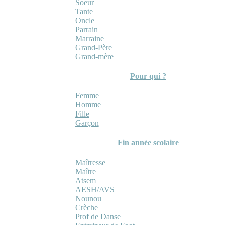
Soeur
Tante
Oncle
Parrain
Marraine
Grand-Père
Grand-mère
Pour qui ?
Femme
Homme
Fille
Garçon
Fin année scolaire
Maîtresse
Maître
Atsem
AESH/AVS
Nounou
Crèche
Prof de Danse