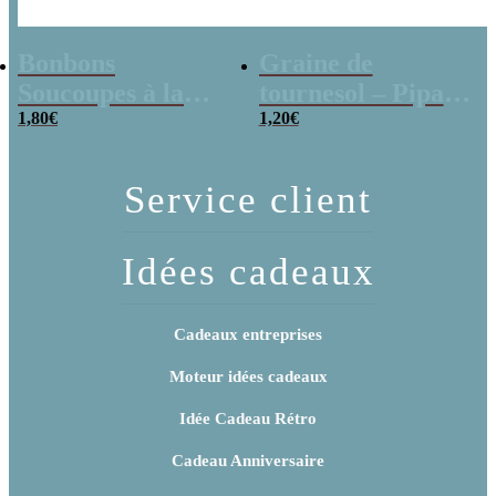
Bonbons
Graine de
Soucoupes à la
tournesol – Pipas
poudre (x20)
1,80
€
x 3
1,20
€
Service client
Idées cadeaux
Cadeaux entreprises
Moteur idées cadeaux
Idée Cadeau Rétro
Cadeau Anniversaire