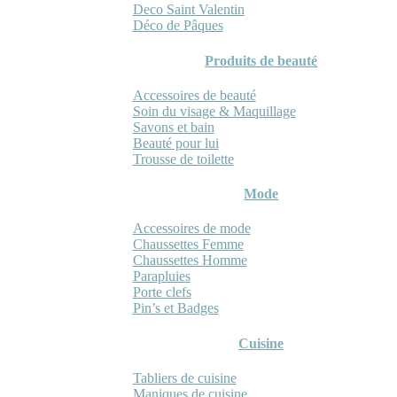
Deco Saint Valentin
Déco de Pâques
Produits de beauté
Accessoires de beauté
Soin du visage & Maquillage
Savons et bain
Beauté pour lui
Trousse de toilette
Mode
Accessoires de mode
Chaussettes Femme
Chaussettes Homme
Parapluies
Porte clefs
Pin’s et Badges
Cuisine
Tabliers de cuisine
Maniques de cuisine