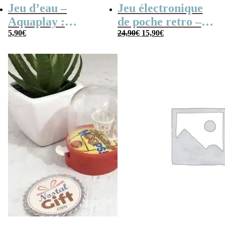
Jeu d’eau –
Jeu électronique
Aquaplay :
de poche retro –
Le
Le
anneaux,
5,90
€
Console vintage
24,90
€
15,90
€
prix
prix
basketball ou
initial
actuel
était :
est :
pyramide –
24,90€.
15,90€.
Inspiré de
Wonderful
Waterfuls