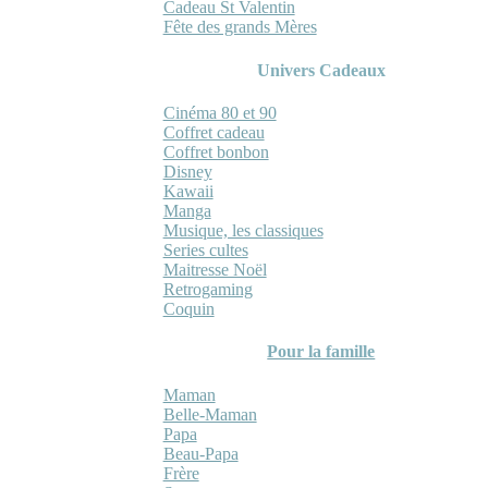
Cadeau St Valentin
Fête des grands Mères
Univers Cadeaux
Cinéma 80 et 90
Coffret cadeau
Coffret bonbon
Disney
Kawaii
Manga
Musique, les classiques
Series cultes
Maitresse Noël
Retrogaming
Coquin
Pour la famille
Maman
Belle-Maman
Papa
Beau-Papa
Frère