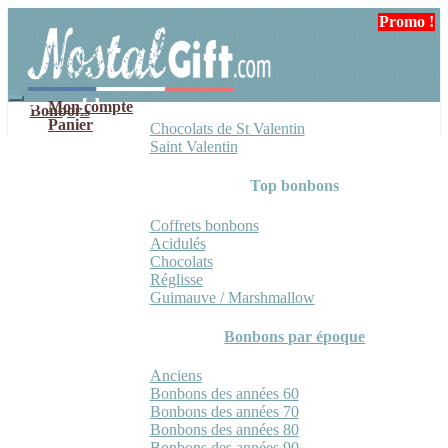
Aller
Aller
Promo !
Promo !
Promo !
à
au
la
contenu
navigation
Mon compte
Bonbons
Panier
Chocolats de St Valentin
Saint Valentin
Top bonbons
Coffrets bonbons
Acidulés
Chocolats
Réglisse
Guimauve / Marshmallow
Bonbons par époque
Anciens
Bonbons des années 60
Bonbons des années 70
Bonbons des années 80
Bonbons des années 90