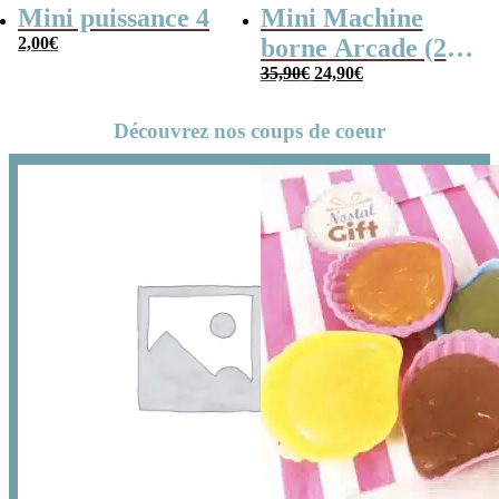
Mini puissance 4
Mini Machine
2,00
€
borne Arcade (240
Le
Le
jeux)
35,90
€
24,90
€
prix
prix
initial
actuel
Découvrez nos coups de coeur
était :
est :
35,90€.
24,90€.