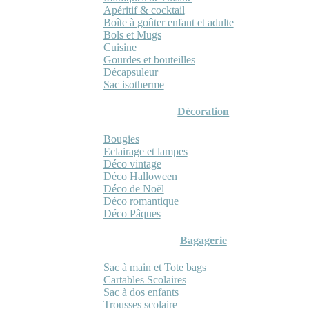
Apéritif & cocktail
Boîte à goûter enfant et adulte
Bols et Mugs
Cuisine
Gourdes et bouteilles
Décapsuleur
Sac isotherme
Décoration
Bougies
Eclairage et lampes
Déco vintage
Déco Halloween
Déco de Noël
Déco romantique
Déco Pâques
Bagagerie
Sac à main et Tote bags
Cartables Scolaires
Sac à dos enfants
Trousses scolaire