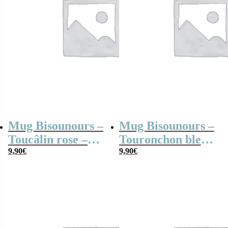
Mug Bisounours –
Mug Bisounours –
Toucâlin rose –
Touronchon bleu –
Cadeau
9,90
€
Cadeau
9,90
€
personnalisable
personnalisable