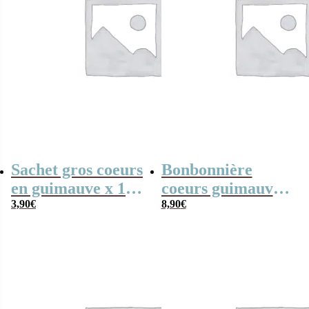
Sachet gros coeurs
Bonbonnière
en guimauve x 15
coeurs guimauve
– Bisounours
3,90
€
x15 Bisounours
8,90
€
“Toubisou” brun –
“Toubisou” brun –
personnalisable
cadeau
personnalisable