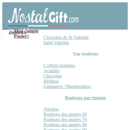
Aller
Aller
à
au
la
contenu
navigation
Mon compte
Bonbons
Panier
0
Chocolats de St Valentin
Saint Valentin
Top bonbons
Coffrets bonbons
Acidulés
Chocolats
Réglisse
Guimauve / Marshmallow
Bonbons par époque
Anciens
Bonbons des années 60
Bonbons des années 70
Bonbons des années 80
Bonbons des années 90