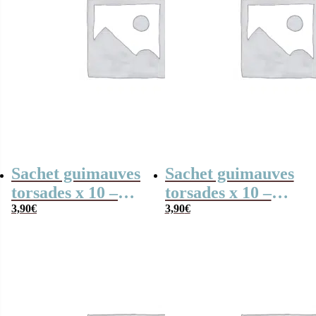
Sachet guimauves
Sachet guimauves
torsades x 10 –
torsades x 10 –
Bisounours
3,90
€
Bisounours
3,90
€
“Toucâlin” rose –
“Toutaquin” jaune
personnalisable
– personnalisable