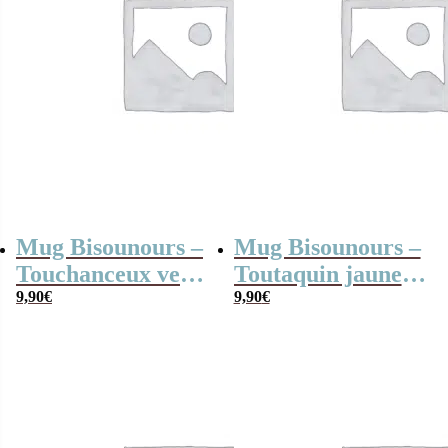
Mug Bisounours –
Mug Bisounours –
Touchanceux vert
Toutaquin jaune –
– Cadeau
9,90
€
Cadeau
9,90
€
personnalisable
personnalisable