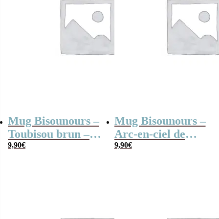
Mug Bisounours –
Mug Bisounours –
Toubisou brun –
Arc-en-ciel de
Cadeau
9,90
€
mignonnerie
9,90
€
personnalisable