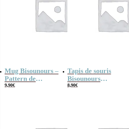
Mug Bisounours –
Tapis de souris
Pattern de
Bisounours
Bisounours –
9,90
€
“Touronchon”
8,90
€
Multicolore
bleu –
Personnalisable