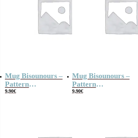
Mug Bisounours –
Mug Bisounours –
Pattern
Pattern
“Touchanceux” –
9,90
€
“Tougentille” –
9,90
€
Vert
Violet