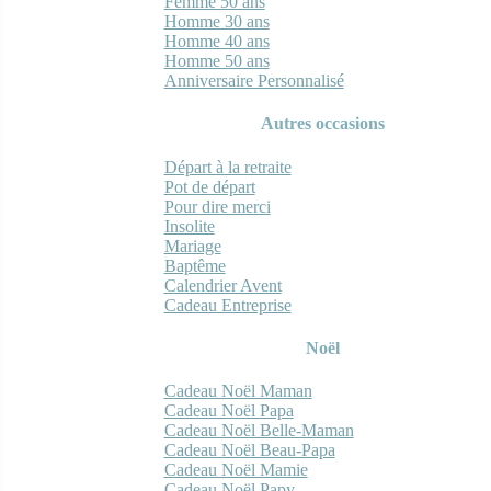
Femme 50 ans
Homme 30 ans
Homme 40 ans
Homme 50 ans
Anniversaire Personnalisé
Autres occasions
Départ à la retraite
Pot de départ
Pour dire merci
Insolite
Mariage
Baptême
Calendrier Avent
Cadeau Entreprise
Noël
Cadeau Noël Maman
Cadeau Noël Papa
Cadeau Noël Belle-Maman
Cadeau Noël Beau-Papa
Cadeau Noël Mamie
Cadeau Noël Papy