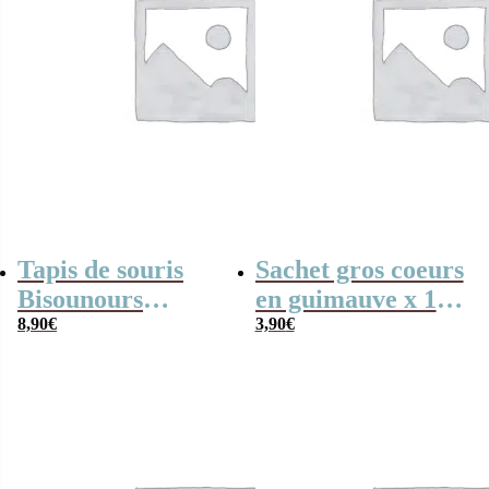
Tapis de souris
Sachet gros coeurs
Bisounours
en guimauve x 15
“Toutaquin” –
8,90
€
– Bisounours
3,90
€
Design rétro
“Touronchon”
bleu –
personnalisable