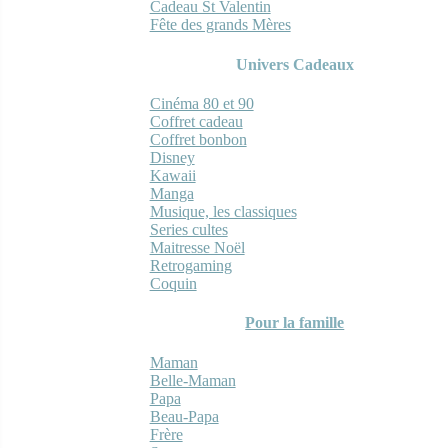
Cadeau St Valentin
Fête des grands Mères
Univers Cadeaux
Cinéma 80 et 90
Coffret cadeau
Coffret bonbon
Disney
Kawaii
Manga
Musique, les classiques
Series cultes
Maitresse Noël
Retrogaming
Coquin
Pour la famille
Maman
Belle-Maman
Papa
Beau-Papa
Frère