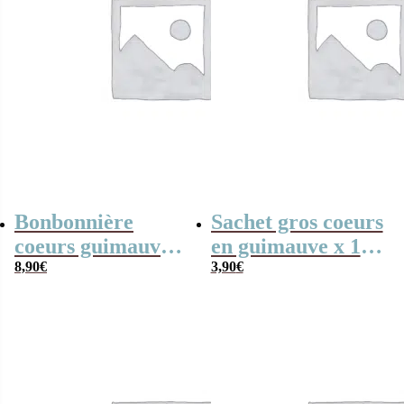
Bonbonnière
Sachet gros coeurs
coeurs guimauve
en guimauve x 15
x15 Bisounours
8,90
€
– Bisounours
3,90
€
“Touronchon”
“Touchanceux”
bleu – cadeau
vert –
personnalisable
personnalisable