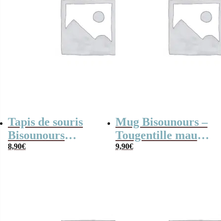
Tapis de souris
Mug Bisounours –
Bisounours
Tougentille mauve
“Toucâlin” rose –
8,90
€
– Cadeau
9,90
€
Personnalisable
personnalisable