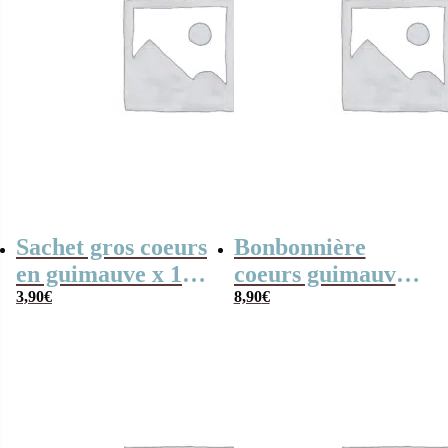
Sachet gros coeurs
Bonbonnière
en guimauve x 15
coeurs guimauve
– Bisounours
3,90
€
x15 Bisounours
8,90
€
“Toucâlin” rose –
“Toucâlin” rose –
personnalisable
cadeau
personnalisable