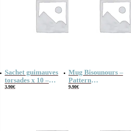
Sachet guimauves
Mug Bisounours –
torsades x 10 –
Pattern
Bisounours
3,90
€
“Touronchon” –
9,90
€
“Touchanceux”
Bleu
vert –
personnalisable