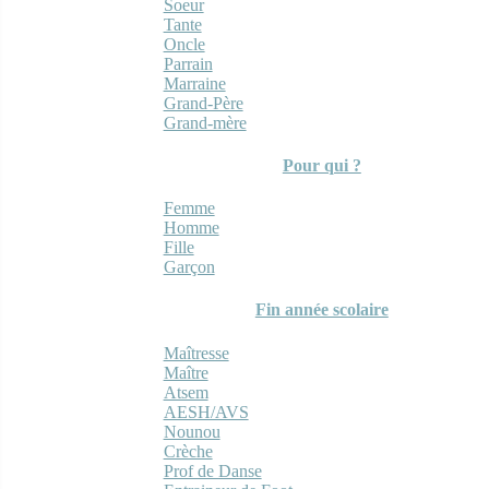
Soeur
Tante
Oncle
Parrain
Marraine
Grand-Père
Grand-mère
Pour qui ?
Femme
Homme
Fille
Garçon
Fin année scolaire
Maîtresse
Maître
Atsem
AESH/AVS
Nounou
Crèche
Prof de Danse