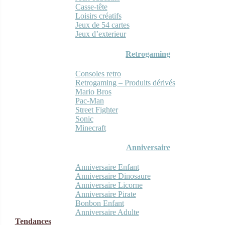
Casse-tête
Loisirs créatifs
Jeux de 54 cartes
Jeux d’exterieur
Retrogaming
Consoles retro
Retrogaming – Produits dérivés
Mario Bros
Pac-Man
Street Fighter
Sonic
Minecraft
Anniversaire
Anniversaire Enfant
Anniversaire Dinosaure
Anniversaire Licorne
Anniversaire Pirate
Bonbon Enfant
Anniversaire Adulte
Tendances