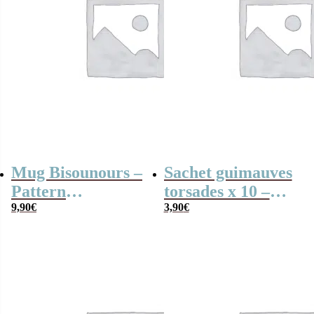
Mug Bisounours –
Sachet guimauves
Pattern
torsades x 10 –
“Toucâlin” – Rose
9,90
€
Bisounours
3,90
€
“Touronchon”
bleu –
personnalisable