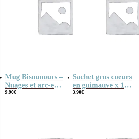
Mug Bisounours –
Sachet gros coeurs
Nuages et arc-en-
en guimauve x 15
ciel – Nouveau
9,90
€
– Bisounours
3,90
€
Design
“Toutaquin” jaune
– personnalisable