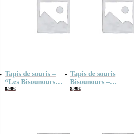
Tapis de souris –
Tapis de souris
“Les Bisounours”
Bisounours –
– Multicolore
8,90
€
Pattern Toucâlin –
8,90
€
Rose