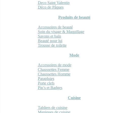
Deco Saint Valentin
Déco de Pâques
Produits de beauté
Accessoires de beauté
Soin du visage & Maquillage
Savons et bain
Beauté pour lui
Trousse de toilette
Mode
Accessoires de mode
Chaussettes Femme
Chaussettes Homme
Parapluies
Porte clefs
Pin’s et Badges
Cuisine
Tabliers de cuisine
Maniques de cuisine