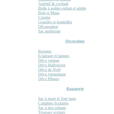
Apéritif & cocktail
Boîte à goûter enfant et adulte
Bols et Mugs
Cuisine
Gourdes et bouteilles
Décapsuleur
Sac isotherme
Décoration
Bougies
Eclairage et lampes
Déco vintage
Déco Halloween
Déco de Noël
Déco romantique
Déco Pâques
Bagagerie
Sac à main et Tote bags
Cartables Scolaires
Sac à dos enfants
Trousses scolaire