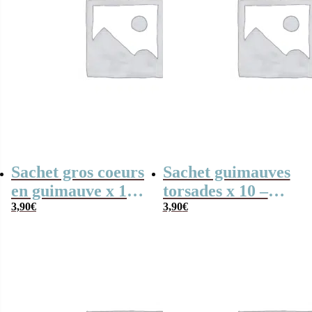
Sachet gros coeurs
Sachet guimauves
en guimauve x 15
torsades x 10 –
– Bisounours
3,90
€
Bisounours
3,90
€
“Tougentille”
“Toubisou” brun –
mauve –
personnalisable
personnalisable