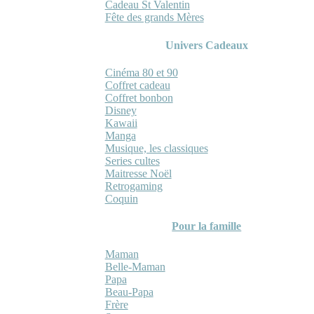
Cadeau St Valentin
Fête des grands Mères
Univers Cadeaux
Cinéma 80 et 90
Coffret cadeau
Coffret bonbon
Disney
Kawaii
Manga
Musique, les classiques
Series cultes
Maitresse Noël
Retrogaming
Coquin
Pour la famille
Maman
Belle-Maman
Papa
Beau-Papa
Frère