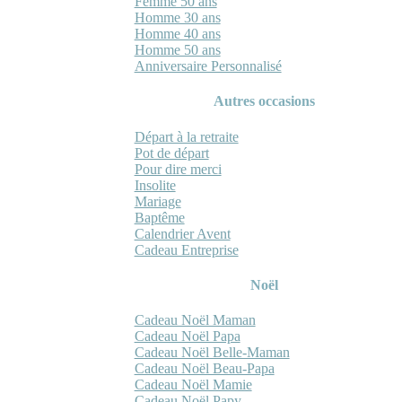
Femme 50 ans
Homme 30 ans
Homme 40 ans
Homme 50 ans
Anniversaire Personnalisé
Autres occasions
Départ à la retraite
Pot de départ
Pour dire merci
Insolite
Mariage
Baptême
Calendrier Avent
Cadeau Entreprise
Noël
Cadeau Noël Maman
Cadeau Noël Papa
Cadeau Noël Belle-Maman
Cadeau Noël Beau-Papa
Cadeau Noël Mamie
Cadeau Noël Papy