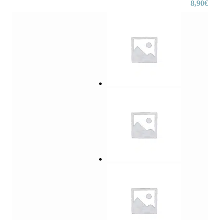
8,90
€