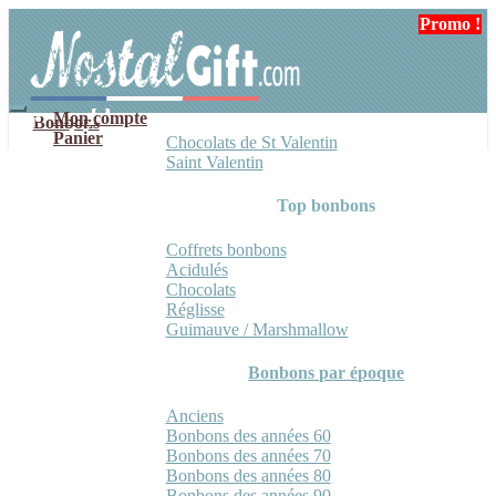
Aller
Aller
Promo !
à
au
la
contenu
navigation
Mon compte
Bonbons
Panier
Chocolats de St Valentin
Saint Valentin
Top bonbons
Coffrets bonbons
Acidulés
Chocolats
Réglisse
Guimauve / Marshmallow
Bonbons par époque
Anciens
Bonbons des années 60
Bonbons des années 70
Bonbons des années 80
Bonbons des années 90