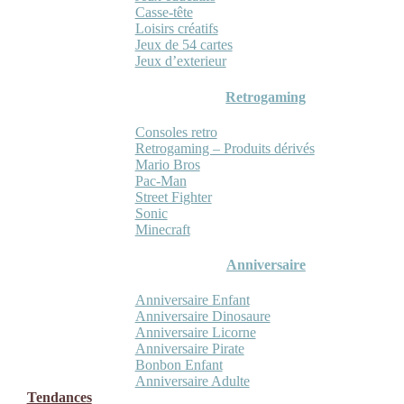
Casse-tête
Loisirs créatifs
Jeux de 54 cartes
Jeux d’exterieur
Retrogaming
Consoles retro
Retrogaming – Produits dérivés
Mario Bros
Pac-Man
Street Fighter
Sonic
Minecraft
Anniversaire
Anniversaire Enfant
Anniversaire Dinosaure
Anniversaire Licorne
Anniversaire Pirate
Bonbon Enfant
Anniversaire Adulte
Tendances