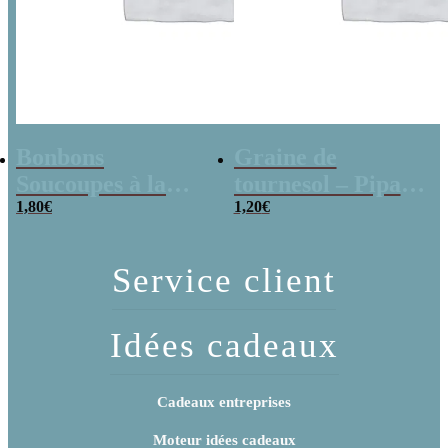
Bonbons
Graine de
Soucoupes à la
tournesol – Pipas
poudre (x20)
1,80
€
x 3
1,20
€
Service client
Idées cadeaux
Cadeaux entreprises
Moteur idées cadeaux