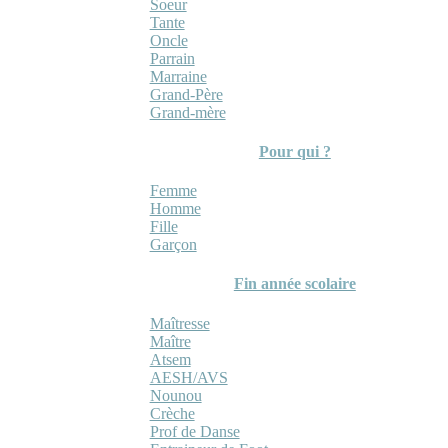
Soeur
Tante
Oncle
Parrain
Marraine
Grand-Père
Grand-mère
Pour qui ?
Femme
Homme
Fille
Garçon
Fin année scolaire
Maîtresse
Maître
Atsem
AESH/AVS
Nounou
Crèche
Prof de Danse