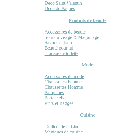
Deco Saint Valentin
Déco de Pâques
Produits de beauté
Accessoires de beauté
Soin du visage & Maquillage
Savons et bain
Beauté pour lui
Trousse de toilette
Mode
Accessoires de mode
Chaussettes Femme
Chaussettes Homme
Parapluies
Porte clefs
Pin’s et Badges
Cuisine
Tabliers de cuisine
Maniques de cuisine