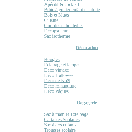
Apéritif & cocktail
Boîte à goûter enfant et adulte
Bols et Mugs
Cuisine
Gourdes et bouteilles
Décapsuleur
Sac isotherme
Décoration
Bougies
Eclairage et lampes
Déco vintage
Déco Halloween
Déco de Noël
Déco romantique
Déco Pâques
Bagagerie
Sac à main et Tote bags
Cartables Scolaires
Sac à dos enfants
Trousses scolaire