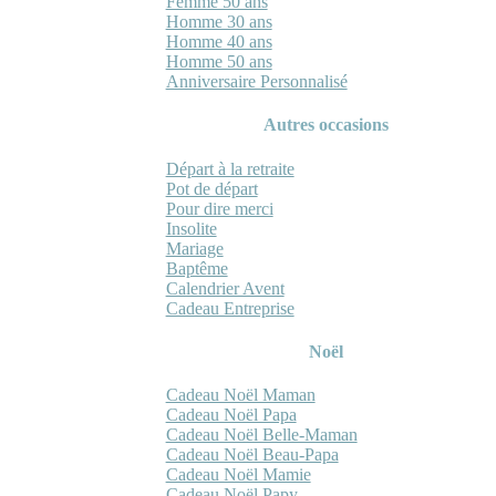
Femme 50 ans
Homme 30 ans
Homme 40 ans
Homme 50 ans
Anniversaire Personnalisé
Autres occasions
Départ à la retraite
Pot de départ
Pour dire merci
Insolite
Mariage
Baptême
Calendrier Avent
Cadeau Entreprise
Noël
Cadeau Noël Maman
Cadeau Noël Papa
Cadeau Noël Belle-Maman
Cadeau Noël Beau-Papa
Cadeau Noël Mamie
Cadeau Noël Papy