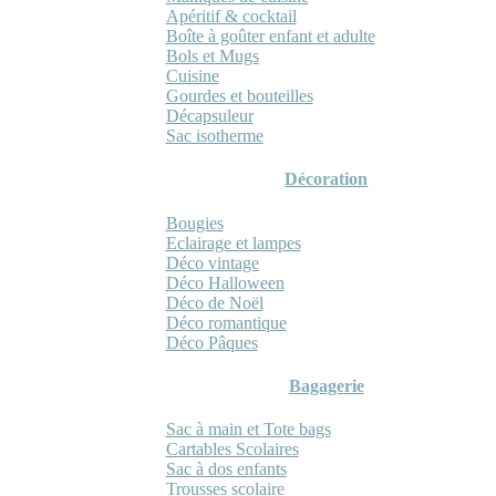
Apéritif & cocktail
Boîte à goûter enfant et adulte
Bols et Mugs
Cuisine
Gourdes et bouteilles
Décapsuleur
Sac isotherme
Décoration
Bougies
Eclairage et lampes
Déco vintage
Déco Halloween
Déco de Noël
Déco romantique
Déco Pâques
Bagagerie
Sac à main et Tote bags
Cartables Scolaires
Sac à dos enfants
Trousses scolaire