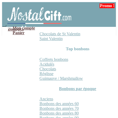
Aller
Aller
Promo !
Promo !
à
au
la
contenu
navigation
Mon compte
Bonbons
Panier
Chocolats de St Valentin
Saint Valentin
Top bonbons
Coffrets bonbons
Acidulés
Chocolats
Réglisse
Guimauve / Marshmallow
Bonbons par époque
Anciens
Bonbons des années 60
Bonbons des années 70
Bonbons des années 80
Bonbons des années 90