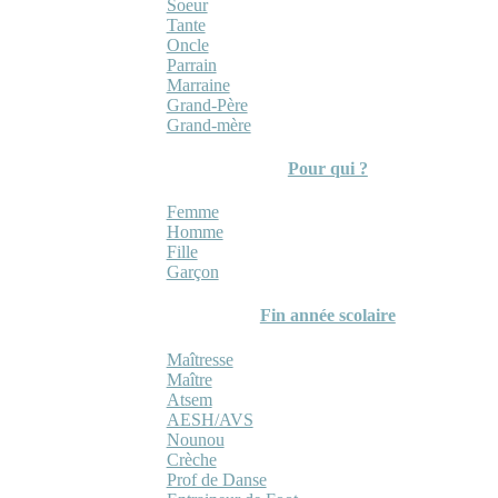
Soeur
Tante
Oncle
Parrain
Marraine
Grand-Père
Grand-mère
Pour qui ?
Femme
Homme
Fille
Garçon
Fin année scolaire
Maîtresse
Maître
Atsem
AESH/AVS
Nounou
Crèche
Prof de Danse