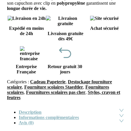
1,99€.
1,0
son capuchon avec clip en
polypropylène
garantissent une
longue durée de vie.
Expédié en moins
Achat sécurisé
de 24h
Livraison gratuite
dès 49€
Entreprise
Retour gratuit 30
Française
jours
Catégories :
Cadeau Papeterie
,
Destockage fourniture
scolaire
,
Fourniture scolaires Staedtler
,
Fournitures
scolaires
,
Fournitures scolaires pas cher
,
Stylos, crayon et
feutres
Description
Informations complémentaires
Avis (0)