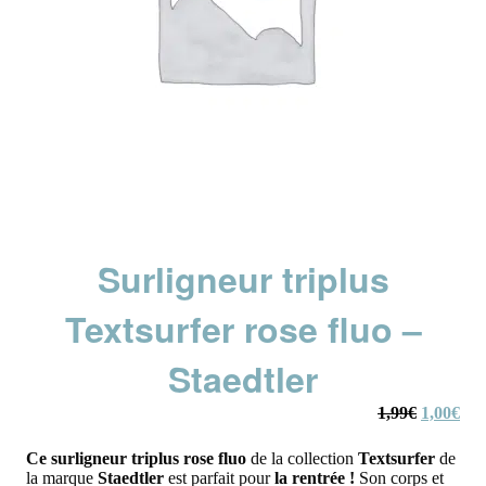
Surligneur triplus
Textsurfer rose fluo –
Staedtler
Le
Le
1,99
€
1,00
€
prix
prix
initial
actu
Ce
surligneur triplus rose fluo
de la collection
Textsurfer
de
était :
est :
la marque
Staedtler
est parfait pour
la rentrée !
Son corps et