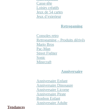
Casse-tête
Loisirs créatifs
Jeux de 54 cartes
Jeux d’exterieur
Retrogaming
Consoles retro
Retrogaming – Produits dérivés
Mario Bros
Pac-Man
Street Fighter
Sonic
Minecraft
Anniversaire
Anniversaire Enfant
Anniversaire Dinosaure
Anniversaire Licorne
Anniversaire Pirate
Bonbon Enfant
Anniversaire Adulte
Tendances