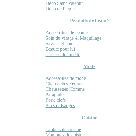
Deco Saint Valentin
Déco de Pâques
Produits de beauté
Accessoires de beauté
Soin du visage & Maquillage
Savons et bain
Beauté pour lui
Trousse de toilette
Mode
Accessoires de mode
Chaussettes Femme
Chaussettes Homme
Parapluies
Porte clefs
Pin’s et Badges
Cuisine
Tabliers de cuisine
Maniques de cuisine