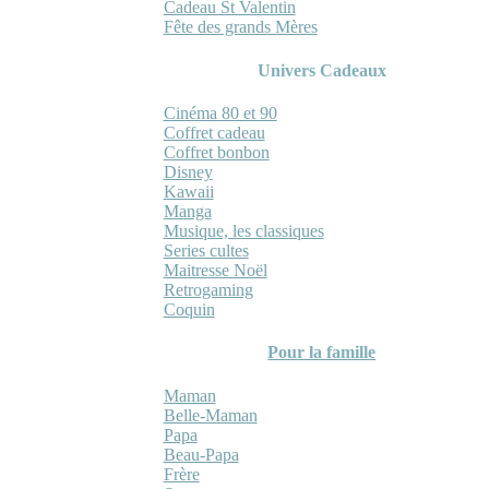
Cadeau St Valentin
Fête des grands Mères
Univers Cadeaux
Cinéma 80 et 90
Coffret cadeau
Coffret bonbon
Disney
Kawaii
Manga
Musique, les classiques
Series cultes
Maitresse Noël
Retrogaming
Coquin
Pour la famille
Maman
Belle-Maman
Papa
Beau-Papa
Frère