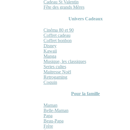
Cadeau St Valentin
Fête des grands Mères
Univers Cadeaux
Cinéma 80 et 90
Coffret cadeau
Coffret bonbon
Disney
Kawaii
Manga
Musique, les classiques
Series cultes
Maitresse Noël
Retrogaming
Coquin
Pour la famille
Maman
Belle-Maman
Papa
Beau-Papa
Frère