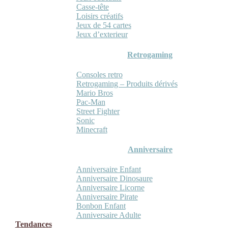
Casse-tête
Loisirs créatifs
Jeux de 54 cartes
Jeux d’exterieur
Retrogaming
Consoles retro
Retrogaming – Produits dérivés
Mario Bros
Pac-Man
Street Fighter
Sonic
Minecraft
Anniversaire
Anniversaire Enfant
Anniversaire Dinosaure
Anniversaire Licorne
Anniversaire Pirate
Bonbon Enfant
Anniversaire Adulte
Tendances