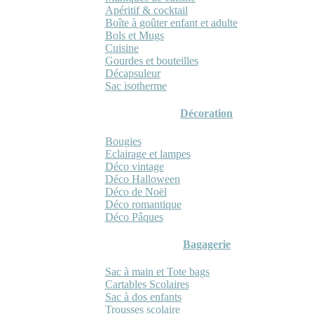
Apéritif & cocktail
Boîte à goûter enfant et adulte
Bols et Mugs
Cuisine
Gourdes et bouteilles
Décapsuleur
Sac isotherme
Décoration
Bougies
Eclairage et lampes
Déco vintage
Déco Halloween
Déco de Noël
Déco romantique
Déco Pâques
Bagagerie
Sac à main et Tote bags
Cartables Scolaires
Sac à dos enfants
Trousses scolaire