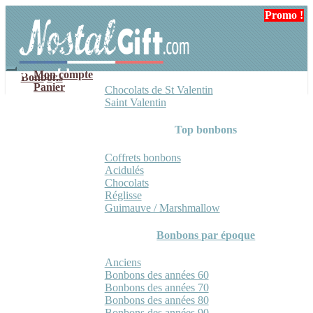
Aller
Aller
Promo !
Promo !
à
au
la
contenu
navigation
Mon compte
Bonbons
Panier
Chocolats de St Valentin
Saint Valentin
Top bonbons
Coffrets bonbons
Acidulés
Chocolats
Réglisse
Guimauve / Marshmallow
Bonbons par époque
Anciens
Bonbons des années 60
Bonbons des années 70
Bonbons des années 80
Bonbons des années 90