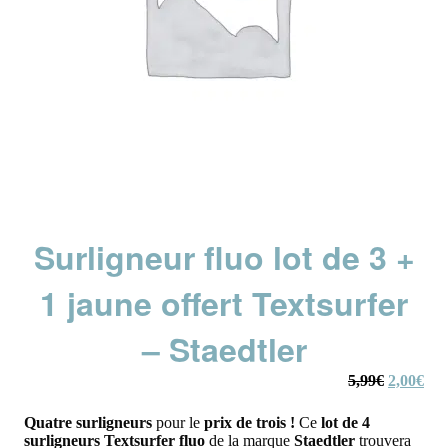
Surligneur fluo lot de 3 +
1 jaune offert Textsurfer
– Staedtler
Le
Le
5,99
€
2,00
€
prix
prix
initial
actu
Quatre surligneurs
pour le
prix de trois !
Ce
lot de 4
était :
est :
surligneurs Textsurfer fluo
de la marque
Staedtler
trouvera