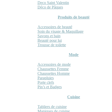
Deco Saint Valentin
Déco de Pâques
Produits de beauté
Accessoires de beauté
Soin du visage & Maquillage
Savons et bain
Beauté pour lui
Trousse de toilette
Mode
Accessoires de mode
Chaussettes Femme
Chaussettes Homme
Parapluies
Porte clefs
Pin’s et Badges
Cuisine
Tabliers de cuisine
Maniques de cuisine