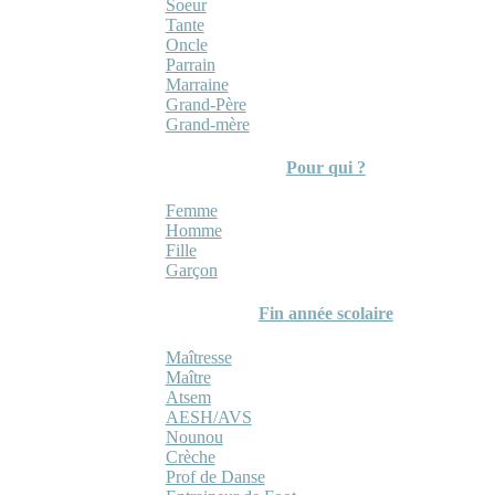
Soeur
Tante
Oncle
Parrain
Marraine
Grand-Père
Grand-mère
Pour qui ?
Femme
Homme
Fille
Garçon
Fin année scolaire
Maîtresse
Maître
Atsem
AESH/AVS
Nounou
Crèche
Prof de Danse