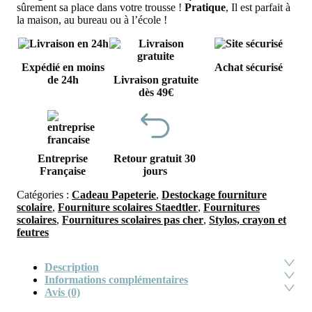
5,99€.
2,0
sûrement sa place dans votre trousse !
Pratique
, Il est parfait à
la maison, au bureau ou à l’école !
Expédié en moins
Achat sécurisé
de 24h
Livraison gratuite
dès 49€
Entreprise
Retour gratuit 30
Française
jours
Catégories :
Cadeau Papeterie
,
Destockage fourniture
scolaire
,
Fourniture scolaires Staedtler
,
Fournitures
scolaires
,
Fournitures scolaires pas cher
,
Stylos, crayon et
feutres
Description
Informations complémentaires
Avis (0)