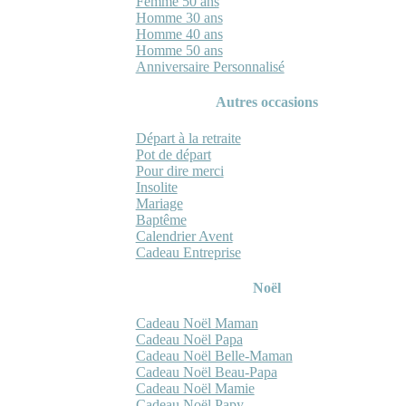
Femme 50 ans
Homme 30 ans
Homme 40 ans
Homme 50 ans
Anniversaire Personnalisé
Autres occasions
Départ à la retraite
Pot de départ
Pour dire merci
Insolite
Mariage
Baptême
Calendrier Avent
Cadeau Entreprise
Noël
Cadeau Noël Maman
Cadeau Noël Papa
Cadeau Noël Belle-Maman
Cadeau Noël Beau-Papa
Cadeau Noël Mamie
Cadeau Noël Papy