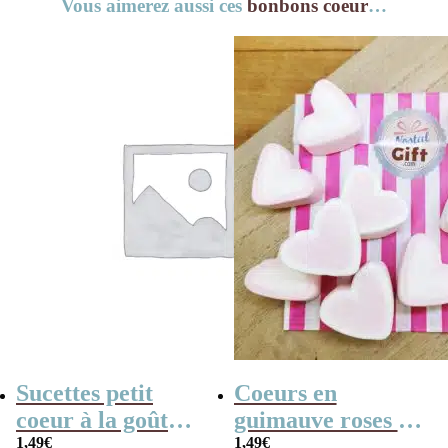
Vous aimerez aussi ces
bonbons coeur
…
Sucettes petit
Coeurs en
coeur à la goût
guimauve roses et
cerise x5
1,49
€
blancs x 10
1,49
€