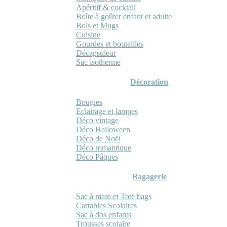
Apéritif & cocktail
Boîte à goûter enfant et adulte
Bols et Mugs
Cuisine
Gourdes et bouteilles
Décapsuleur
Sac isotherme
Décoration
Bougies
Eclairage et lampes
Déco vintage
Déco Halloween
Déco de Noël
Déco romantique
Déco Pâques
Bagagerie
Sac à main et Tote bags
Cartables Scolaires
Sac à dos enfants
Trousses scolaire