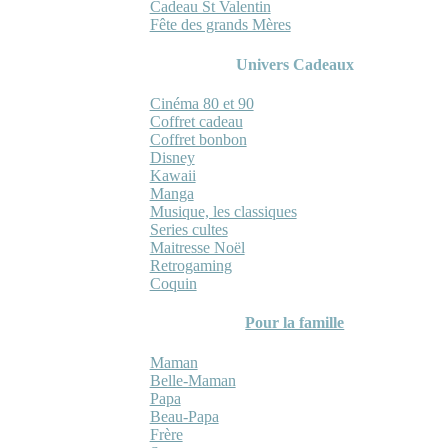
Cadeau St Valentin
Fête des grands Mères
Univers Cadeaux
Cinéma 80 et 90
Coffret cadeau
Coffret bonbon
Disney
Kawaii
Manga
Musique, les classiques
Series cultes
Maitresse Noël
Retrogaming
Coquin
Pour la famille
Maman
Belle-Maman
Papa
Beau-Papa
Frère