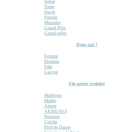
Soeur
Tante
Oncle
Parrain
Marraine
Grand-Père
Grand-mère
Pour qui ?
Femme
Homme
Fille
Garçon
Fin année scolaire
Maîtresse
Maître
Atsem
AESH/AVS
Nounou
Crèche
Prof de Danse