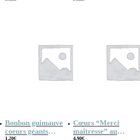
Maîtresse
Bonbon guimauve
Cœurs “Merci
coeurs géants
maîtresse” au
(Bulgari) x 5
1,20
€
chocolat au lait
4,90
€