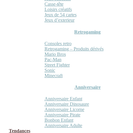
Casse-tête
Loisirs créatifs
Jeux de 54 cartes
Jeux d’exterieur
Retrogaming
Consoles retro
Retrogaming – Produits dérivés
Mario Bros
Pac-Man
Street Fighter
Sonic
Minecraft
Anniversaire
Anniversaire Enfant
Anniversaire Dinosaure
Anniversaire Licorne
Anniversaire Pirate
Bonbon Enfant
Anniversaire Adulte
Tendances