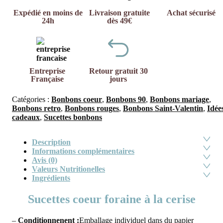
Expédié en moins de
Livraison gratuite
Achat sécurisé
24h
dès 49€
Entreprise
Retour gratuit 30
Française
jours
Catégories :
Bonbons coeur
,
Bonbons 90
,
Bonbons mariage
,
Bonbons retro
,
Bonbons rouges
,
Bonbons Saint-Valentin
,
Idée
cadeaux
,
Sucettes bonbons
Description
Informations complémentaires
Avis (0)
Valeurs Nutritionelles
Ingrédients
Sucettes coeur foraine à la cerise
–
Conditionnenent :
Emballage individuel dans du papier