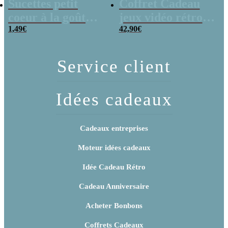
Sucettes petit
Coffret Cadeau
coeur à la goût
jeux vidéo rétro
cerise x5
1,49
€
(avec sa console de
42,90
€
poche retro)
Service client
Idées cadeaux
Cadeaux entreprises
Moteur idées cadeaux
Idée Cadeau Rétro
Cadeau Anniversaire
Acheter Bonbons
Coffrets Cadeaux