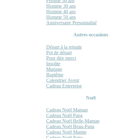
Femme 50 ans
Homme 30 ans
Homme 40 ans
Homme 50 ans
Anniversaire Personnalisé
Autres occasions
Départ à la retraite
Pot de départ
Pour dire merci
Insolite
Mariage
Baptême
Calendrier Avent
Cadeau Entreprise
Noël
Cadeau Noël Maman
Cadeau Noël Papa
Cadeau Noël Belle-Maman
Cadeau Noël Beau-Papa
Cadeau Noël Mamie
Cadeau Noël Papy