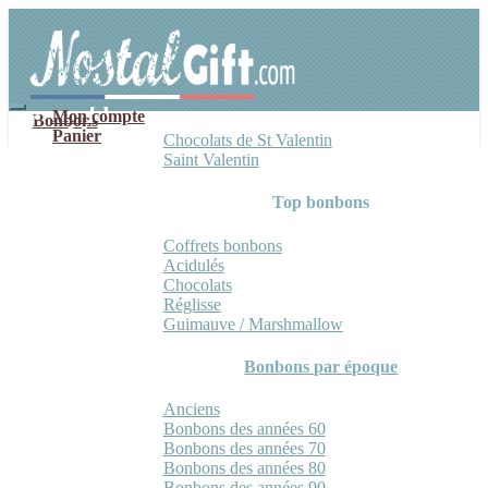
Aller
Aller
à
au
la
contenu
navigation
Mon compte
Bonbons
Panier
Chocolats de St Valentin
Saint Valentin
Top bonbons
Coffrets bonbons
Acidulés
Chocolats
Réglisse
Guimauve / Marshmallow
Bonbons par époque
Anciens
Bonbons des années 60
Bonbons des années 70
Bonbons des années 80
Bonbons des années 90