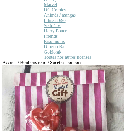
Marvel
DC Comics
Animés / mangas
Films 80/90
Serie TV
Harry Potter
Friends
Bisounours
Dragon Ball
Goldorak
Toutes nos autres licenses
Accueil
/
Bonbons retro
/
Sucettes bonbons