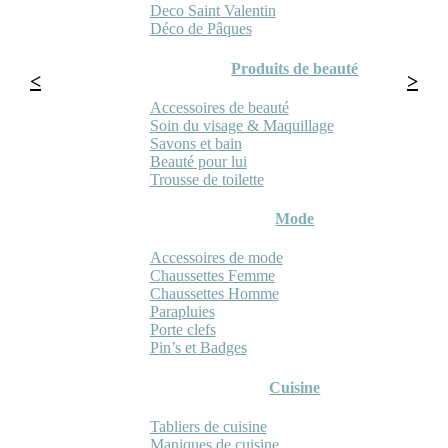
Deco Saint Valentin
Déco de Pâques
Produits de beauté
Accessoires de beauté
Soin du visage & Maquillage
Savons et bain
Beauté pour lui
Trousse de toilette
Mode
Accessoires de mode
Chaussettes Femme
Chaussettes Homme
Parapluies
Porte clefs
Pin’s et Badges
Cuisine
Tabliers de cuisine
Maniques de cuisine