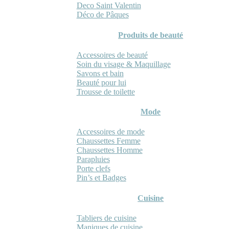
Deco Saint Valentin
Déco de Pâques
Produits de beauté
Accessoires de beauté
Soin du visage & Maquillage
Savons et bain
Beauté pour lui
Trousse de toilette
Mode
Accessoires de mode
Chaussettes Femme
Chaussettes Homme
Parapluies
Porte clefs
Pin’s et Badges
Cuisine
Tabliers de cuisine
Maniques de cuisine