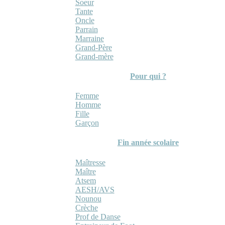
Soeur
Tante
Oncle
Parrain
Marraine
Grand-Père
Grand-mère
Pour qui ?
Femme
Homme
Fille
Garçon
Fin année scolaire
Maîtresse
Maître
Atsem
AESH/AVS
Nounou
Crèche
Prof de Danse