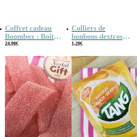
Coffret cadeau
Colliers de
Boombox : Boîte
bonbons dextrose
bonbons des
24,90
€
x2
1,20
€
années 80 –
Coffret bonbon