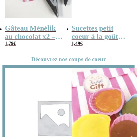
Gâteau Ménélik
Sucettes petit
au chocolat x2 –
coeur à la goût
Gaufrette
1,79
€
cerise x5
1,49
€
triangulaire
Découvrez nos coups de coeur