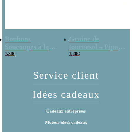
Bonbons
Graine de
Soucoupes à la
tournesol – Pipas
poudre (x20)
1,80
€
x 3
1,20
€
Service client
Idées cadeaux
Cadeaux entreprises
Moteur idées cadeaux