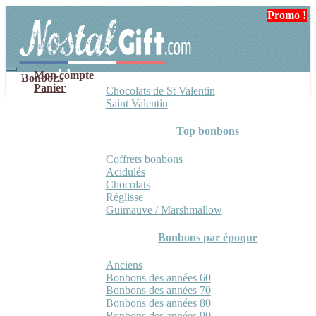
Aller
Aller
Promo !
Promo !
Promo !
à
au
la
contenu
navigation
Mon compte
Bonbons
Panier
Chocolats de St Valentin
Saint Valentin
Top bonbons
Coffrets bonbons
Acidulés
Chocolats
Réglisse
Guimauve / Marshmallow
Bonbons par époque
Anciens
Bonbons des années 60
Bonbons des années 70
Bonbons des années 80
Bonbons des années 90