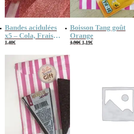
Bandes acidulées
Boisson Tang goût
x5 – Cola, Fraise,
Orange
Le
Le
Framboise,
1,40
€
1,90
€
1,19
€
prix
prix
Pomme, 4
initial
actuel
était :
est :
couleurs
1,90€.
1,19€.