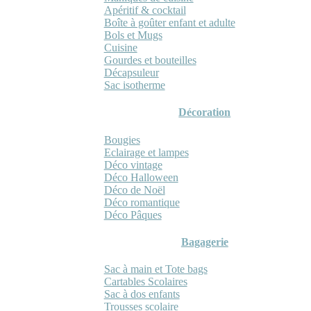
Apéritif & cocktail
Boîte à goûter enfant et adulte
Bols et Mugs
Cuisine
Gourdes et bouteilles
Décapsuleur
Sac isotherme
Décoration
Bougies
Eclairage et lampes
Déco vintage
Déco Halloween
Déco de Noël
Déco romantique
Déco Pâques
Bagagerie
Sac à main et Tote bags
Cartables Scolaires
Sac à dos enfants
Trousses scolaire