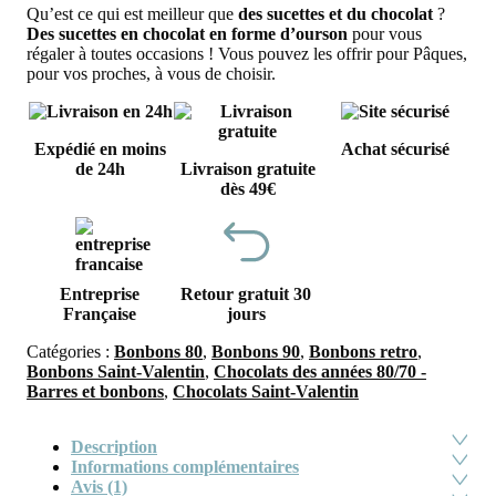
2,39€.
1,3
Qu’est ce qui est meilleur que
des sucettes et du chocolat
?
Des sucettes en chocolat en forme d’ourson
pour vous
régaler à toutes occasions ! Vous pouvez les offrir pour Pâques,
pour vos proches, à vous de choisir.
Expédié en moins
Achat sécurisé
de 24h
Livraison gratuite
dès 49€
Entreprise
Retour gratuit 30
Française
jours
Catégories :
Bonbons 80
,
Bonbons 90
,
Bonbons retro
,
Bonbons Saint-Valentin
,
Chocolats des années 80/70 -
Barres et bonbons
,
Chocolats Saint-Valentin
Description
Informations complémentaires
Avis (1)