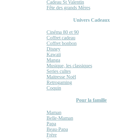
Cadeau St Valentin
Fête des grands Mères
Univers Cadeaux
Cinéma 80 et 90
Coffret cadeau
Coffret bonbon
Disney
Kawaii
Manga
Musique, les classiques
Series cultes
Maitresse Noël
Retrogaming
Coquin
Pour la famille
Maman
Belle-Maman
Papa
Beau-Papa
Frère