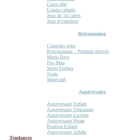
Casse-tête
Loisirs créatifs
Jeux de 54 cartes
Jeux d’exterieur
Retrogaming
Consoles retro
Retrogaming – Produits dérivés
Mario Bros
Pac-Man
Street Fighter
Sonic
Minecraft
Anniversaire
Anniversaire Enfant
Anniversaire Dinosaure
Anniversaire Licorne
Anniversaire Pirate
Bonbon Enfant
Anniversaire Adulte
Tendances