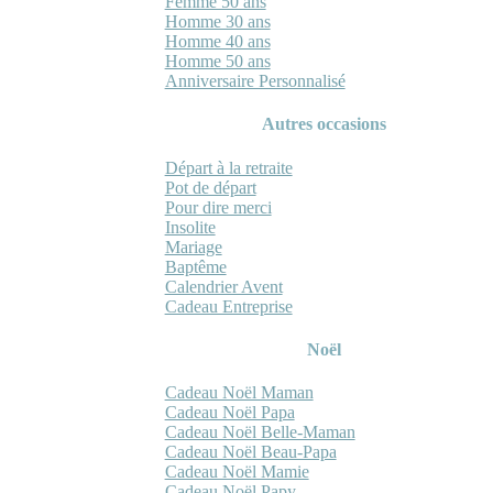
Femme 50 ans
Homme 30 ans
Homme 40 ans
Homme 50 ans
Anniversaire Personnalisé
Autres occasions
Départ à la retraite
Pot de départ
Pour dire merci
Insolite
Mariage
Baptême
Calendrier Avent
Cadeau Entreprise
Noël
Cadeau Noël Maman
Cadeau Noël Papa
Cadeau Noël Belle-Maman
Cadeau Noël Beau-Papa
Cadeau Noël Mamie
Cadeau Noël Papy