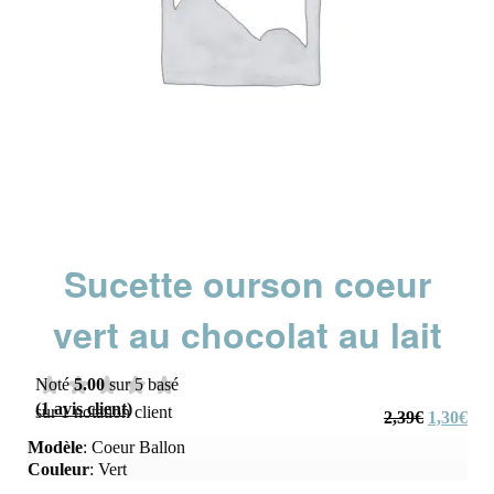
Sucette ourson coeur
vert au chocolat au lait
Noté
5.00
sur 5 basé
(
1
avis client)
sur
1
notation client
Le
Le
2,39
€
1,30
€
prix
prix
Modèle
:
Coeur Ballon
initial
actu
Couleur
:
Vert
était :
est :