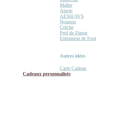
Maître
Atsem
AESH/AVS
Nounou
Crèche
Prof de Danse
Entraineur de Foot
Autres idées
Carte Cadeau
Cadeaux personnalisés