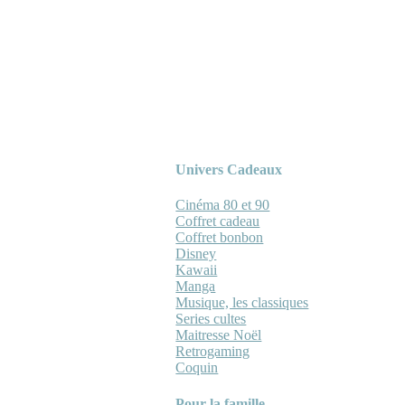
Univers Cadeaux
Cinéma 80 et 90
Coffret cadeau
Coffret bonbon
Disney
Kawaii
Manga
Musique, les classiques
Series cultes
Maitresse Noël
Retrogaming
Coquin
Pour la famille