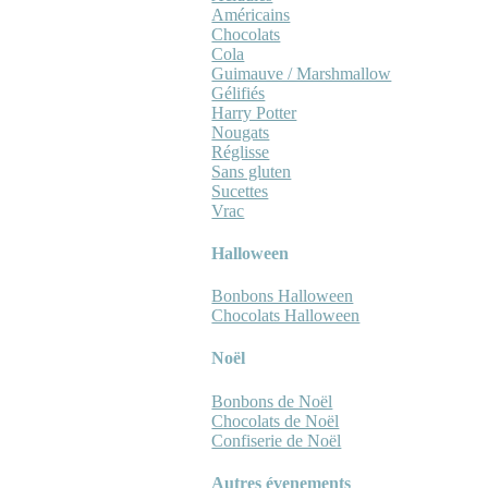
Américains
Chocolats
Cola
Guimauve / Marshmallow
Gélifiés
Harry Potter
Nougats
Réglisse
Sans gluten
Sucettes
Vrac
Halloween
Bonbons Halloween
Chocolats Halloween
Noël
Bonbons de Noël
Chocolats de Noël
Confiserie de Noël
Autres évenements