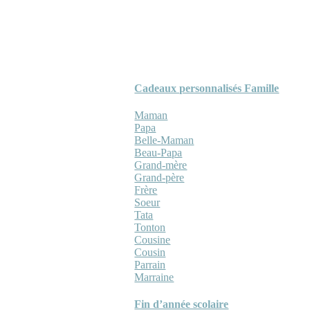
Cadeaux personnalisés Famille
Maman
Papa
Belle-Maman
Beau-Papa
Grand-mère
Grand-père
Frère
Soeur
Tata
Tonton
Cousine
Cousin
Parrain
Marraine
Fin d’année scolaire