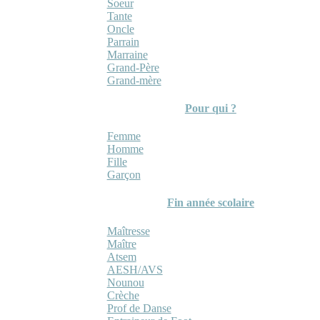
Soeur
Tante
Oncle
Parrain
Marraine
Grand-Père
Grand-mère
Pour qui ?
Femme
Homme
Fille
Garçon
Fin année scolaire
Maîtresse
Maître
Atsem
AESH/AVS
Nounou
Crèche
Prof de Danse