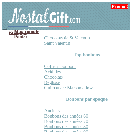
Aller
Aller
Promo !
à
au
la
contenu
navigation
Mon compte
Bonbons
Panier
Chocolats de St Valentin
Saint Valentin
Top bonbons
Coffrets bonbons
Acidulés
Chocolats
Réglisse
Guimauve / Marshmallow
Bonbons par époque
Anciens
Bonbons des années 60
Bonbons des années 70
Bonbons des années 80
Bonbons des années 90