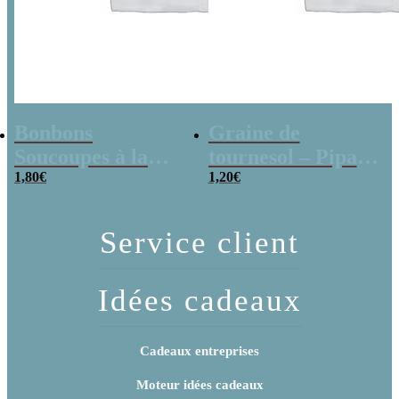
Bonbons
Graine de
Soucoupes à la
tournesol – Pipas
poudre (x20)
1,80
€
x 3
1,20
€
Service client
Idées cadeaux
Cadeaux entreprises
Moteur idées cadeaux