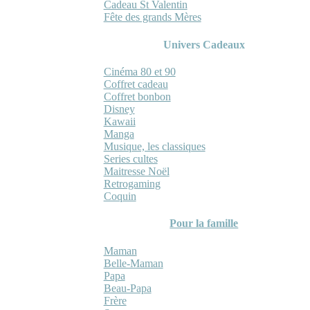
Cadeau St Valentin
Fête des grands Mères
Univers Cadeaux
Cinéma 80 et 90
Coffret cadeau
Coffret bonbon
Disney
Kawaii
Manga
Musique, les classiques
Series cultes
Maitresse Noël
Retrogaming
Coquin
Pour la famille
Maman
Belle-Maman
Papa
Beau-Papa
Frère