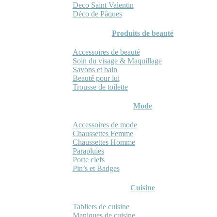
Deco Saint Valentin
Déco de Pâques
Produits de beauté
Accessoires de beauté
Soin du visage & Maquillage
Savons et bain
Beauté pour lui
Trousse de toilette
Mode
Accessoires de mode
Chaussettes Femme
Chaussettes Homme
Parapluies
Porte clefs
Pin’s et Badges
Cuisine
Tabliers de cuisine
Maniques de cuisine