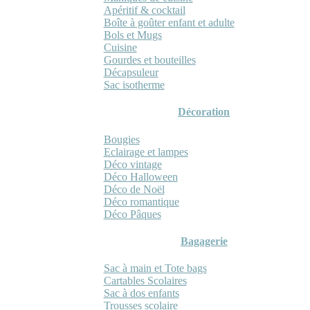
Apéritif & cocktail
Boîte à goûter enfant et adulte
Bols et Mugs
Cuisine
Gourdes et bouteilles
Décapsuleur
Sac isotherme
Décoration
Bougies
Eclairage et lampes
Déco vintage
Déco Halloween
Déco de Noël
Déco romantique
Déco Pâques
Bagagerie
Sac à main et Tote bags
Cartables Scolaires
Sac à dos enfants
Trousses scolaire