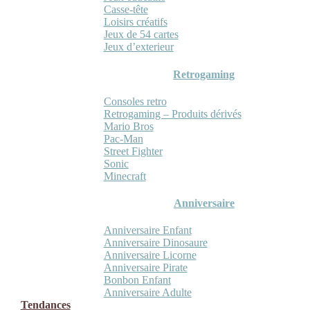
Casse-tête
Loisirs créatifs
Jeux de 54 cartes
Jeux d’exterieur
Retrogaming
Consoles retro
Retrogaming – Produits dérivés
Mario Bros
Pac-Man
Street Fighter
Sonic
Minecraft
Anniversaire
Anniversaire Enfant
Anniversaire Dinosaure
Anniversaire Licorne
Anniversaire Pirate
Bonbon Enfant
Anniversaire Adulte
Tendances