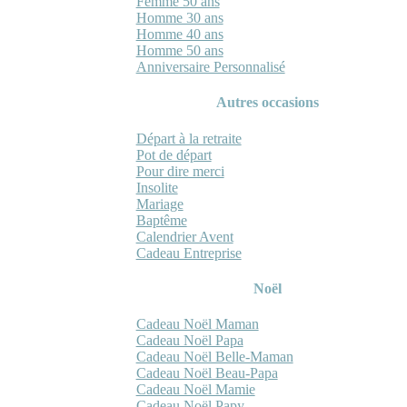
Femme 50 ans
Homme 30 ans
Homme 40 ans
Homme 50 ans
Anniversaire Personnalisé
Autres occasions
Départ à la retraite
Pot de départ
Pour dire merci
Insolite
Mariage
Baptême
Calendrier Avent
Cadeau Entreprise
Noël
Cadeau Noël Maman
Cadeau Noël Papa
Cadeau Noël Belle-Maman
Cadeau Noël Beau-Papa
Cadeau Noël Mamie
Cadeau Noël Papy