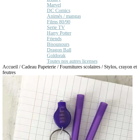
Marvel
DC Comics
Animés / mangas
Films 80/90
Serie TV
Harry Potter
Friends
Bisounours
Dragon Ball
Goldorak
Toutes nos autres licenses
Accueil
/
Cadeau Papeterie
/
Fournitures scolaires
/
Stylos, crayon et
feutres