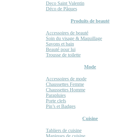
Deco Saint Valentin
Déco de Pâques
Produits de beauté
Accessoires de beauté
Soin du visage & Maquillage
Savons et bain
Beauté pour lui
Trousse de toilette
Mode
Accessoires de mode
Chaussettes Femme
Chaussettes Homme
Parapluies
Porte clefs
Pin’s et Badges
Cuisine
Tabliers de cuisine
Maniques de cuisine