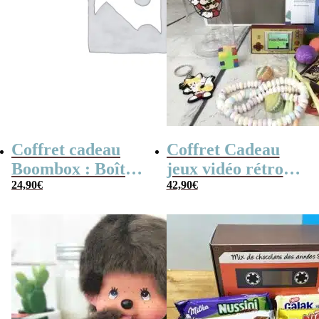
Coffret cadeau
Coffret Cadeau
Boombox : Boîte
jeux vidéo rétro
bonbons des
24,90
€
(avec sa console de
42,90
€
années 80 –
poche retro)
Coffret bonbon