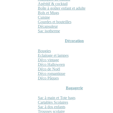
Apéritif & cocktail
Boîte à goûter enfant et adulte
Bols et Mugs
Cuisine
Gourdes et bouteilles
Décapsuleur
Sac isotherme
Décoration
Bougies
Eclairage et lampes
Déco vintage
Déco Halloween
Déco de Noël
Déco romantique
Déco Pâques
Bagagerie
Sac à main et Tote bags
Cartables Scolaires
Sac à dos enfants
Trousses scolaire