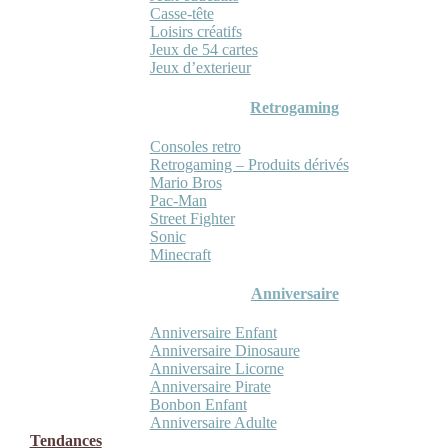
Casse-tête
Loisirs créatifs
Jeux de 54 cartes
Jeux d’exterieur
Retrogaming
Consoles retro
Retrogaming – Produits dérivés
Mario Bros
Pac-Man
Street Fighter
Sonic
Minecraft
Anniversaire
Anniversaire Enfant
Anniversaire Dinosaure
Anniversaire Licorne
Anniversaire Pirate
Bonbon Enfant
Anniversaire Adulte
Tendances