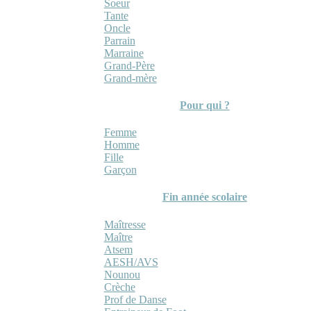
Soeur
Tante
Oncle
Parrain
Marraine
Grand-Père
Grand-mère
Pour qui ?
Femme
Homme
Fille
Garçon
Fin année scolaire
Maîtresse
Maître
Atsem
AESH/AVS
Nounou
Crèche
Prof de Danse