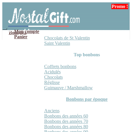
Aller
Aller
Promo !
Promo !
Promo !
Promo !
à
au
la
contenu
navigation
Mon compte
Bonbons
Panier
Chocolats de St Valentin
Saint Valentin
Top bonbons
Coffrets bonbons
Acidulés
Chocolats
Réglisse
Guimauve / Marshmallow
Bonbons par époque
Anciens
Bonbons des années 60
Bonbons des années 70
Bonbons des années 80
Bonbons des années 90