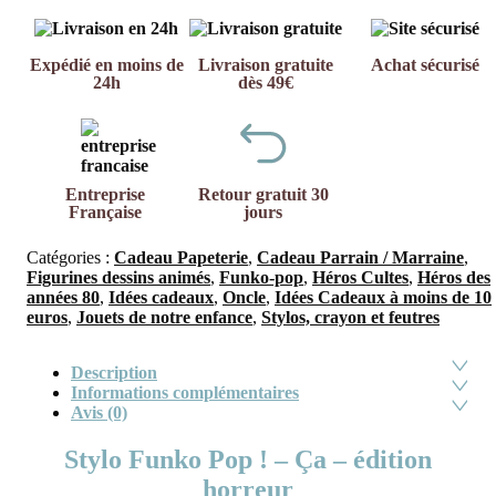
Expédié en moins de
Livraison gratuite
Achat sécurisé
24h
dès 49€
Entreprise
Retour gratuit 30
Française
jours
Catégories :
Cadeau Papeterie
,
Cadeau Parrain / Marraine
,
Figurines dessins animés
,
Funko-pop
,
Héros Cultes
,
Héros des
années 80
,
Idées cadeaux
,
Oncle
,
Idées Cadeaux à moins de 10
euros
,
Jouets de notre enfance
,
Stylos, crayon et feutres
Description
Informations complémentaires
Avis (0)
Stylo Funko Pop ! – Ça – édition
horreur