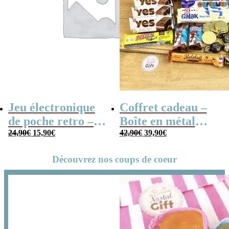
Jeu électronique
Coffret cadeau –
de poche retro –
Boîte en métal
Le
Le
Le
Le
Console vintage
24,90
€
15,90
€
cassette –
42,90
€
39,90
€
prix
prix
prix
prix
initial
actuel
initial
actuel
Chocolats des
était :
est :
était :
est :
24,90€.
15,90€.
42,90€.
39,90€.
Découvrez nos coups de coeur
années 80 – grand
coffret chocolat
original