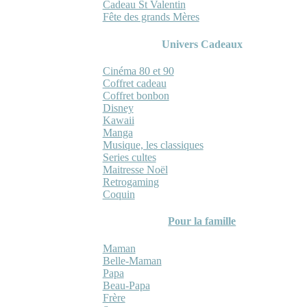
Cadeau St Valentin
Fête des grands Mères
Univers Cadeaux
Cinéma 80 et 90
Coffret cadeau
Coffret bonbon
Disney
Kawaii
Manga
Musique, les classiques
Series cultes
Maitresse Noël
Retrogaming
Coquin
Pour la famille
Maman
Belle-Maman
Papa
Beau-Papa
Frère