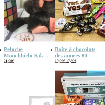
Peluche
Boîte à chocolats
Monchhichi Kiki
des années 80
Le
Le
l’original (20 cm)
21,90
€
19,90
€
17,90
€
prix
prix
initial
actuel
était :
est :
19,90€.
17,90€.