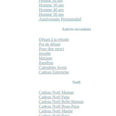
Femme 50 ans
Homme 30 ans
Homme 40 ans
Homme 50 ans
Anniversaire Personnalisé
Autres occasions
Départ à la retraite
Pot de départ
Pour dire merci
Insolite
Mariage
Baptême
Calendrier Avent
Cadeau Entreprise
Noël
Cadeau Noël Maman
Cadeau Noël Papa
Cadeau Noël Belle-Maman
Cadeau Noël Beau-Papa
Cadeau Noël Mamie
Cadeau Noël Papy