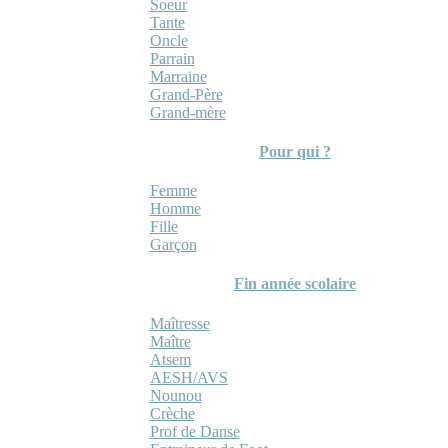
Soeur
Tante
Oncle
Parrain
Marraine
Grand-Père
Grand-mère
Pour qui ?
Femme
Homme
Fille
Garçon
Fin année scolaire
Maîtresse
Maître
Atsem
AESH/AVS
Nounou
Crèche
Prof de Danse