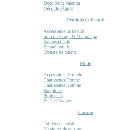
Deco Saint Valentin
Déco de Pâques
Produits de beauté
Accessoires de beauté
Soin du visage & Maquillage
Savons et bain
Beauté pour lui
Trousse de toilette
Mode
Accessoires de mode
Chaussettes Femme
Chaussettes Homme
Parapluies
Porte clefs
Pin’s et Badges
Cuisine
Tabliers de cuisine
Maniques de cuisine