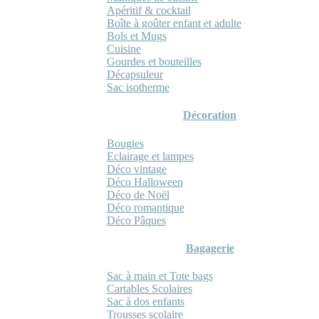
Apéritif & cocktail
Boîte à goûter enfant et adulte
Bols et Mugs
Cuisine
Gourdes et bouteilles
Décapsuleur
Sac isotherme
Décoration
Bougies
Eclairage et lampes
Déco vintage
Déco Halloween
Déco de Noël
Déco romantique
Déco Pâques
Bagagerie
Sac à main et Tote bags
Cartables Scolaires
Sac à dos enfants
Trousses scolaire