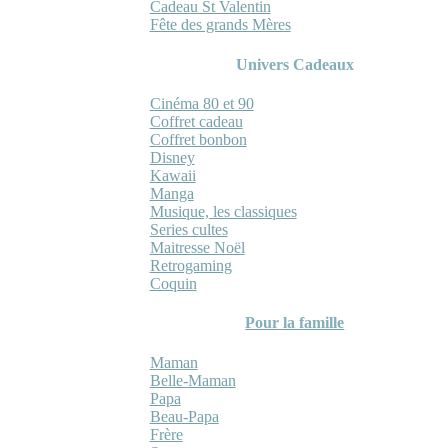
Cadeau St Valentin
Fête des grands Mères
Univers Cadeaux
Cinéma 80 et 90
Coffret cadeau
Coffret bonbon
Disney
Kawaii
Manga
Musique, les classiques
Series cultes
Maitresse Noël
Retrogaming
Coquin
Pour la famille
Maman
Belle-Maman
Papa
Beau-Papa
Frère