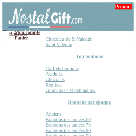
Aller
Aller
Promo !
à
au
la
contenu
navigation
Mon compte
Bonbons
Panier
Chocolats de St Valentin
Saint Valentin
Top bonbons
Coffrets bonbons
Acidulés
Chocolats
Réglisse
Guimauve / Marshmallow
Bonbons par époque
Anciens
Bonbons des années 60
Bonbons des années 70
Bonbons des années 80
Bonbons des années 90