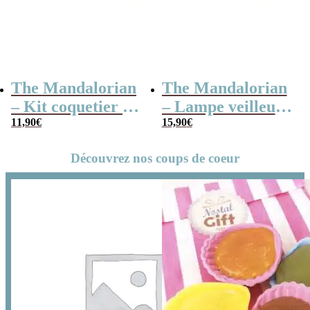
The Mandalorian
The Mandalorian
– Kit coquetier et
– Lampe veilleuse
coupe-pain
11,90
€
– Grogu/Bébé
15,90
€
Yoda
Découvrez nos coups de coeur