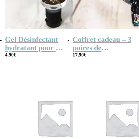
Gel Désinfectant
Coffret cadeau – 3
hydratant pour les
paires de
mains –
4,90
€
chaussettes en
17,90
€
Chewbacca (Star
coton The
Wars) – parfum
Mandalorian –
Noix de Coco
The Child