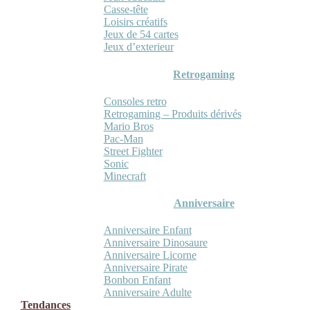
Casse-tête
Loisirs créatifs
Jeux de 54 cartes
Jeux d’exterieur
Retrogaming
Consoles retro
Retrogaming – Produits dérivés
Mario Bros
Pac-Man
Street Fighter
Sonic
Minecraft
Anniversaire
Anniversaire Enfant
Anniversaire Dinosaure
Anniversaire Licorne
Anniversaire Pirate
Bonbon Enfant
Anniversaire Adulte
Tendances