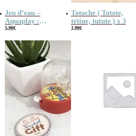
Jeu d’eau –
Totoche ( Totote,
Aquaplay :
tétine, tutute ) x 3
anneaux,
5,90
€
1,90
€
basketball ou
pyramide –
Inspiré de
Wonderful
Waterfuls