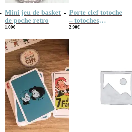
Mini jeu de basket
Porte clef totoche
de poche retro
– totoches
1,00
€
translucides
2,90
€