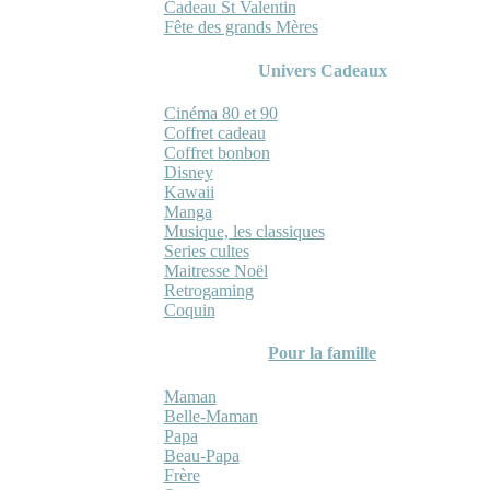
Cadeau St Valentin
Fête des grands Mères
Univers Cadeaux
Cinéma 80 et 90
Coffret cadeau
Coffret bonbon
Disney
Kawaii
Manga
Musique, les classiques
Series cultes
Maitresse Noël
Retrogaming
Coquin
Pour la famille
Maman
Belle-Maman
Papa
Beau-Papa
Frère