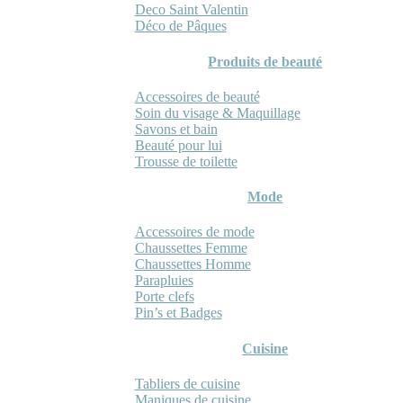
Deco Saint Valentin
Déco de Pâques
Produits de beauté
Accessoires de beauté
Soin du visage & Maquillage
Savons et bain
Beauté pour lui
Trousse de toilette
Mode
Accessoires de mode
Chaussettes Femme
Chaussettes Homme
Parapluies
Porte clefs
Pin’s et Badges
Cuisine
Tabliers de cuisine
Maniques de cuisine