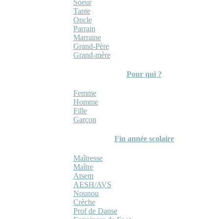
Soeur
Tante
Oncle
Parrain
Marraine
Grand-Père
Grand-mère
Pour qui ?
Femme
Homme
Fille
Garçon
Fin année scolaire
Maîtresse
Maître
Atsem
AESH/AVS
Nounou
Crèche
Prof de Danse