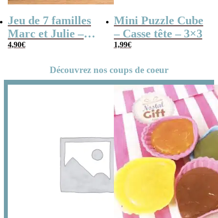
Jeu de 7 familles
Mini Puzzle Cube
Marc et Julie –
– Casse tête – 3×3
Les meilleures
4,90
€
1,99
€
aventures
Découvrez nos coups de coeur