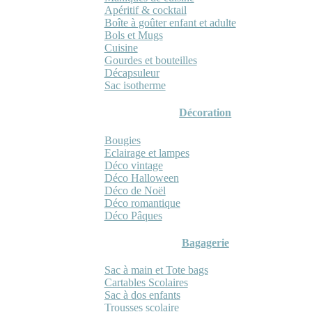
Apéritif & cocktail
Boîte à goûter enfant et adulte
Bols et Mugs
Cuisine
Gourdes et bouteilles
Décapsuleur
Sac isotherme
Décoration
Bougies
Eclairage et lampes
Déco vintage
Déco Halloween
Déco de Noël
Déco romantique
Déco Pâques
Bagagerie
Sac à main et Tote bags
Cartables Scolaires
Sac à dos enfants
Trousses scolaire