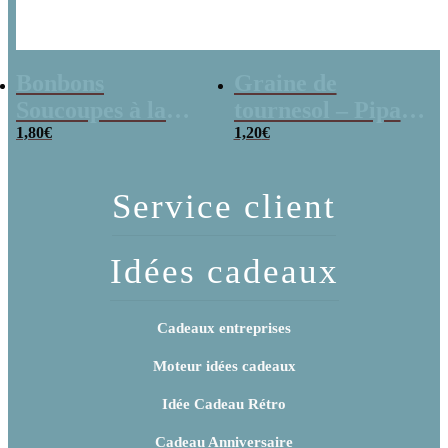
Bonbons
Graine de
Soucoupes à la
tournesol – Pipas
poudre (x20)
1,80
€
x 3
1,20
€
Service client
Idées cadeaux
Cadeaux entreprises
Moteur idées cadeaux
Idée Cadeau Rétro
Cadeau Anniversaire