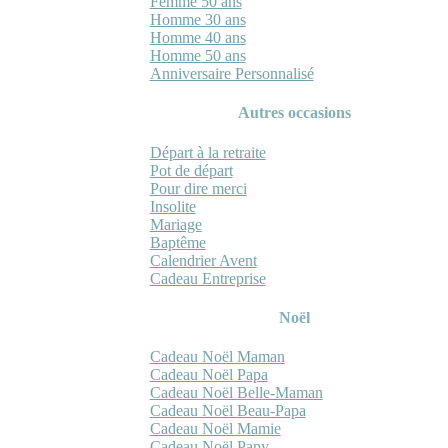
Femme 50 ans
Homme 30 ans
Homme 40 ans
Homme 50 ans
Anniversaire Personnalisé
Autres occasions
Départ à la retraite
Pot de départ
Pour dire merci
Insolite
Mariage
Baptême
Calendrier Avent
Cadeau Entreprise
Noël
Cadeau Noël Maman
Cadeau Noël Papa
Cadeau Noël Belle-Maman
Cadeau Noël Beau-Papa
Cadeau Noël Mamie
Cadeau Noël Papy