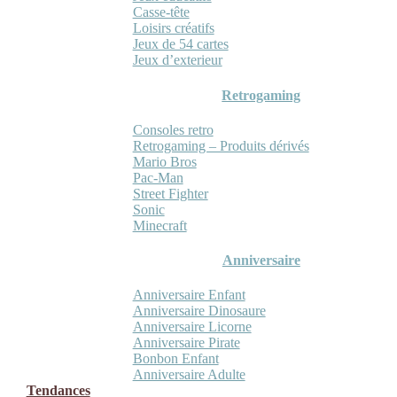
Casse-tête
Loisirs créatifs
Jeux de 54 cartes
Jeux d’exterieur
Retrogaming
Consoles retro
Retrogaming – Produits dérivés
Mario Bros
Pac-Man
Street Fighter
Sonic
Minecraft
Anniversaire
Anniversaire Enfant
Anniversaire Dinosaure
Anniversaire Licorne
Anniversaire Pirate
Bonbon Enfant
Anniversaire Adulte
Tendances