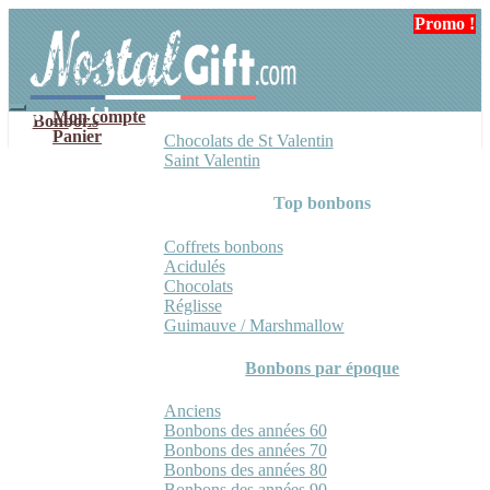
Aller
Aller
Promo !
à
au
la
contenu
navigation
Mon compte
Bonbons
Panier
Chocolats de St Valentin
Saint Valentin
Top bonbons
Coffrets bonbons
Acidulés
Chocolats
Réglisse
Guimauve / Marshmallow
Bonbons par époque
Anciens
Bonbons des années 60
Bonbons des années 70
Bonbons des années 80
Bonbons des années 90