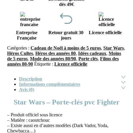
dès 49€
Entreprise
Retour gratuit 30
Licence officielle
Française
jours
Catégories :
Cadeau de Noël à moins de 5 euros
,
Star Wars
,
Héros Cultes
,
Héros des années 80
,
Idées cadeaux
,
Moins
de 5 euros
,
Mode des années 80/90
,
Porte clés
,
Films des
années 80-90
Étiquette :
Licence officielle
Description
Informations complémentaires
Avis (0)
Star Wars – Porte-clés pvc Fighter
– Produit officiel sous licence
– Matière : caoutchouc
– Existe aussi en d’autres modèles (Dark Vador, Yoda,
Chewbacca…)