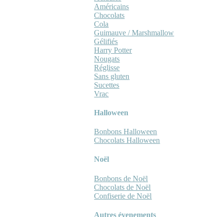
Américains
Chocolats
Cola
Guimauve / Marshmallow
Gélifiés
Harry Potter
Nougats
Réglisse
Sans gluten
Sucettes
Vrac
Halloween
Bonbons Halloween
Chocolats Halloween
Noël
Bonbons de Noël
Chocolats de Noël
Confiserie de Noël
Autres évenements