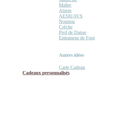
Maître
Atsem
AESH/AVS
Nounou
Crèche
Prof de Danse
Entraineur de Foot
Autres idées
Carte Cadeau
Cadeaux personnalisés