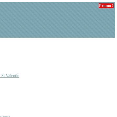
Promo !
Promo !
 St Valentin