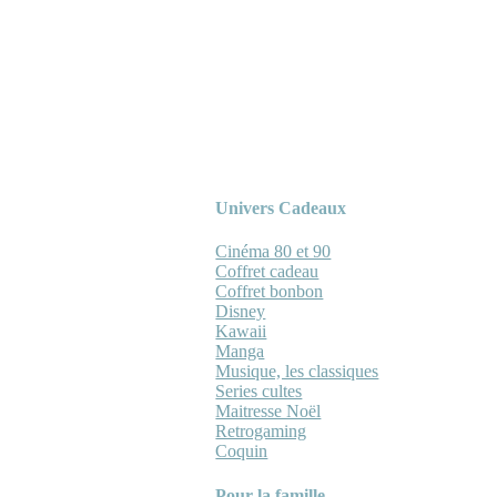
Univers Cadeaux
Cinéma 80 et 90
Coffret cadeau
Coffret bonbon
Disney
Kawaii
Manga
Musique, les classiques
Series cultes
Maitresse Noël
Retrogaming
Coquin
Pour la famille