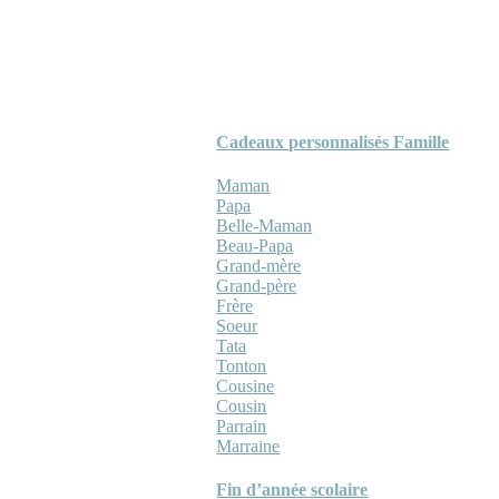
Cadeaux personnalisés Famille
Maman
Papa
Belle-Maman
Beau-Papa
Grand-mère
Grand-père
Frère
Soeur
Tata
Tonton
Cousine
Cousin
Parrain
Marraine
Fin d’année scolaire