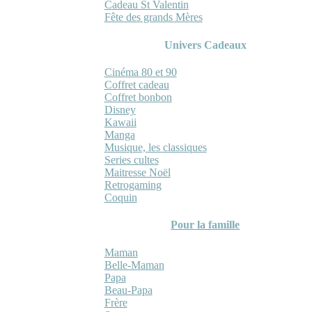
Cadeau St Valentin
Fête des grands Mères
Univers Cadeaux
Cinéma 80 et 90
Coffret cadeau
Coffret bonbon
Disney
Kawaii
Manga
Musique, les classiques
Series cultes
Maitresse Noël
Retrogaming
Coquin
Pour la famille
Maman
Belle-Maman
Papa
Beau-Papa
Frère