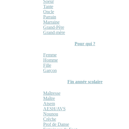
Soeur
Tante
Oncle
Parrain
Marraine
Grand-Père
Grand-mère
Pour qui ?
Femme
Homme
Fille
Garçon
Fin année scolaire
Maîtresse
Maître
Atsem
AESH/AVS
Nounou
Crèche
Prof de Danse