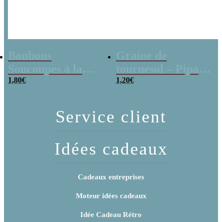
Bonbons
Graine de
Soucoupes à la
tournesol – Pipas
poudre (x20)
1,80
€
x 3
1,20
€
Service client
Idées cadeaux
Cadeaux entreprises
Moteur idées cadeaux
Idée Cadeau Rétro