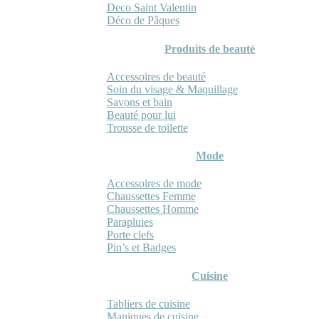
Deco Saint Valentin
Déco de Pâques
Produits de beauté
Accessoires de beauté
Soin du visage & Maquillage
Savons et bain
Beauté pour lui
Trousse de toilette
Mode
Accessoires de mode
Chaussettes Femme
Chaussettes Homme
Parapluies
Porte clefs
Pin’s et Badges
Cuisine
Tabliers de cuisine
Maniques de cuisine