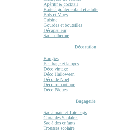
Apéritif & cocktail
Boîte à goûter enfant et adulte
Bols et Mugs
Cuisine
Gourdes et bouteilles
Décapsuleur
Sac isotherme
Décoration
Bougies
Eclairage et lampes
Déco vintage
Déco Halloween
Déco de Noël
Déco romantique
Déco Pâques
Bagagerie
Sac à main et Tote bags
Cartables Scolaires
Sac à dos enfants
Trousses scolaire