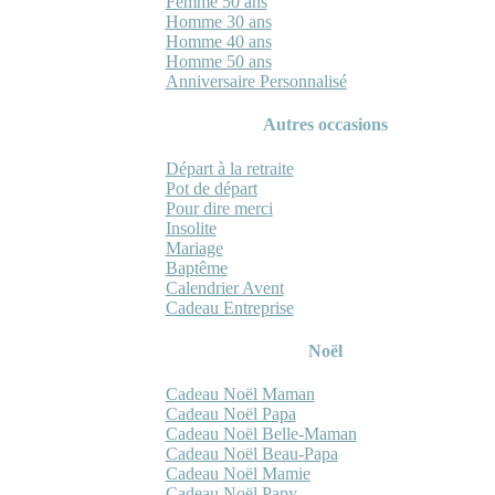
Femme 50 ans
Homme 30 ans
Homme 40 ans
Homme 50 ans
Anniversaire Personnalisé
Autres occasions
Départ à la retraite
Pot de départ
Pour dire merci
Insolite
Mariage
Baptême
Calendrier Avent
Cadeau Entreprise
Noël
Cadeau Noël Maman
Cadeau Noël Papa
Cadeau Noël Belle-Maman
Cadeau Noël Beau-Papa
Cadeau Noël Mamie
Cadeau Noël Papy