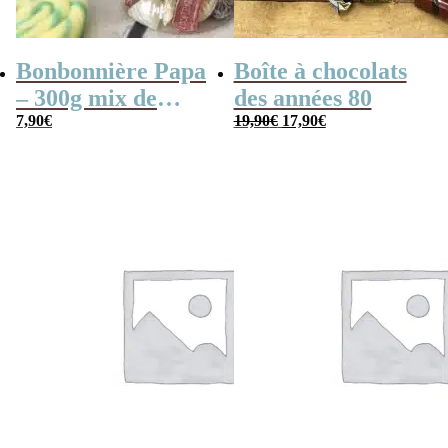
Bonbonnière Papa
Boîte à chocolats
– 300g mix de
des années 80
Le
Le
bonbons anciens –
7,90
€
19,90
€
17,90
€
prix
prix
“Joyeuse fêtes des
initial
actuel
était :
est :
pères Papa”
19,90€.
17,90€.