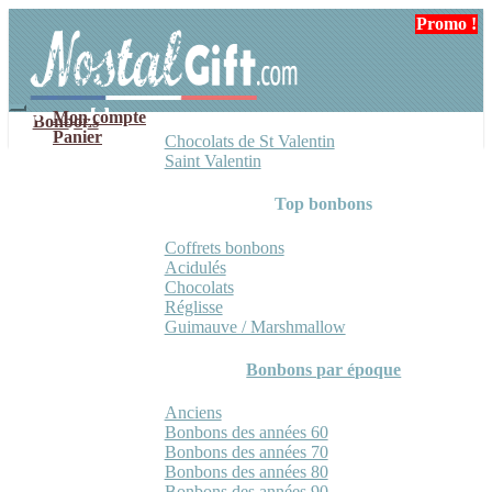
Aller
Aller
Promo !
Promo !
Promo !
Promo !
à
au
la
contenu
navigation
Mon compte
Bonbons
Panier
Chocolats de St Valentin
Saint Valentin
Top bonbons
Coffrets bonbons
Acidulés
Chocolats
Réglisse
Guimauve / Marshmallow
Bonbons par époque
Anciens
Bonbons des années 60
Bonbons des années 70
Bonbons des années 80
Bonbons des années 90