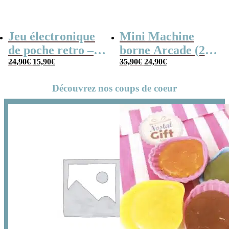
Jeu électronique
Mini Machine
de poche retro –
borne Arcade (240
Le
Le
Le
Le
Console vintage
24,90
€
15,90
€
jeux)
35,90
€
24,90
€
prix
prix
prix
prix
initial
actuel
initial
actuel
Découvrez nos coups de coeur
était :
est :
était :
est :
24,90€.
15,90€.
35,90€.
24,90€.