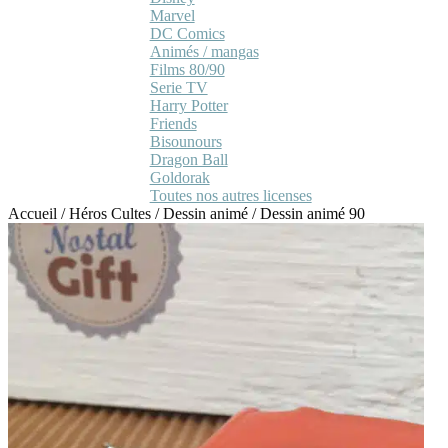
Marvel
DC Comics
Animés / mangas
Films 80/90
Serie TV
Harry Potter
Friends
Bisounours
Dragon Ball
Goldorak
Toutes nos autres licenses
Accueil
/
Héros Cultes
/
Dessin animé
/
Dessin animé 90