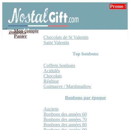
Aller
Aller
Promo !
à
au
la
contenu
navigation
Mon compte
Bonbons
Panier
Chocolats de St Valentin
Saint Valentin
Top bonbons
Coffrets bonbons
Acidulés
Chocolats
Réglisse
Guimauve / Marshmallow
Bonbons par époque
Anciens
Bonbons des années 60
Bonbons des années 70
Bonbons des années 80
Bonbons des années 90