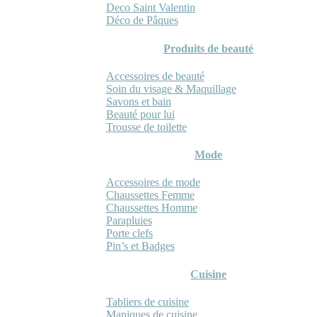
Deco Saint Valentin
Déco de Pâques
Produits de beauté
Accessoires de beauté
Soin du visage & Maquillage
Savons et bain
Beauté pour lui
Trousse de toilette
Mode
Accessoires de mode
Chaussettes Femme
Chaussettes Homme
Parapluies
Porte clefs
Pin’s et Badges
Cuisine
Tabliers de cuisine
Maniques de cuisine