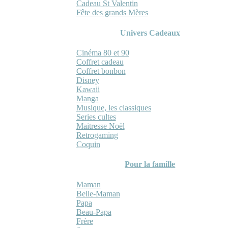
Cadeau St Valentin
Fête des grands Mères
Univers Cadeaux
Cinéma 80 et 90
Coffret cadeau
Coffret bonbon
Disney
Kawaii
Manga
Musique, les classiques
Series cultes
Maitresse Noël
Retrogaming
Coquin
Pour la famille
Maman
Belle-Maman
Papa
Beau-Papa
Frère