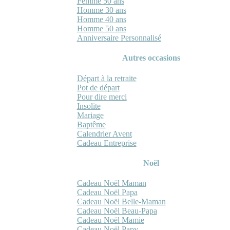
Femme 50 ans
Homme 30 ans
Homme 40 ans
Homme 50 ans
Anniversaire Personnalisé
Autres occasions
Départ à la retraite
Pot de départ
Pour dire merci
Insolite
Mariage
Baptême
Calendrier Avent
Cadeau Entreprise
Noël
Cadeau Noël Maman
Cadeau Noël Papa
Cadeau Noël Belle-Maman
Cadeau Noël Beau-Papa
Cadeau Noël Mamie
Cadeau Noël Papy