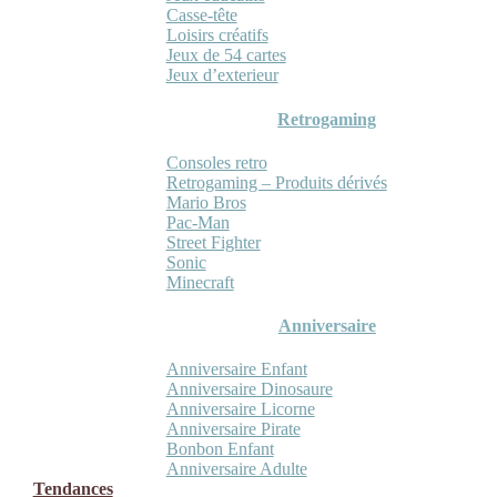
Casse-tête
Loisirs créatifs
Jeux de 54 cartes
Jeux d’exterieur
Retrogaming
Consoles retro
Retrogaming – Produits dérivés
Mario Bros
Pac-Man
Street Fighter
Sonic
Minecraft
Anniversaire
Anniversaire Enfant
Anniversaire Dinosaure
Anniversaire Licorne
Anniversaire Pirate
Bonbon Enfant
Anniversaire Adulte
Tendances