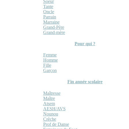
Soeur
Tante
Oncle
Parrain
Marraine
Grand-Père
Grand-mère
Pour qui ?
Femme
Homme
Fille
Garçon
Fin année scolaire
Maîtresse
Maître
Atsem
AESH/AVS
Nounou
Crèche
Prof de Danse