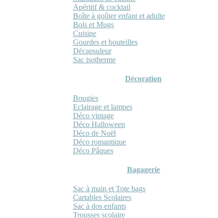
Apéritif & cocktail
Boîte à goûter enfant et adulte
Bols et Mugs
Cuisine
Gourdes et bouteilles
Décapsuleur
Sac isotherme
Décoration
Bougies
Eclairage et lampes
Déco vintage
Déco Halloween
Déco de Noël
Déco romantique
Déco Pâques
Bagagerie
Sac à main et Tote bags
Cartables Scolaires
Sac à dos enfants
Trousses scolaire