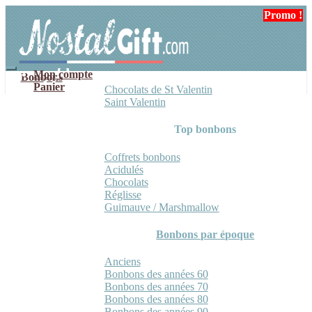
Aller
Aller
Promo !
Promo !
à
au
la
contenu
navigation
Mon compte
Bonbons
Panier
Chocolats de St Valentin
Saint Valentin
Top bonbons
Coffrets bonbons
Acidulés
Chocolats
Réglisse
Guimauve / Marshmallow
Bonbons par époque
Anciens
Bonbons des années 60
Bonbons des années 70
Bonbons des années 80
Bonbons des années 90