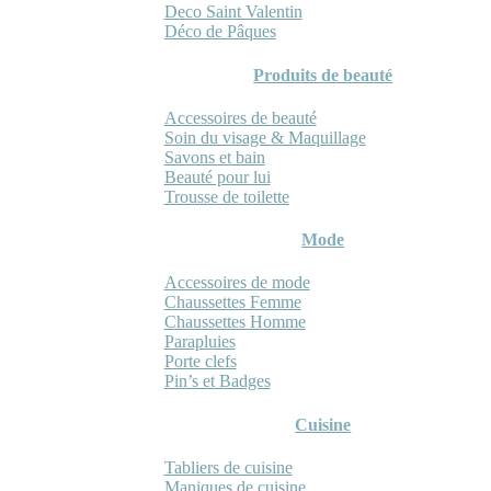
Deco Saint Valentin
Déco de Pâques
Produits de beauté
Accessoires de beauté
Soin du visage & Maquillage
Savons et bain
Beauté pour lui
Trousse de toilette
Mode
Accessoires de mode
Chaussettes Femme
Chaussettes Homme
Parapluies
Porte clefs
Pin’s et Badges
Cuisine
Tabliers de cuisine
Maniques de cuisine