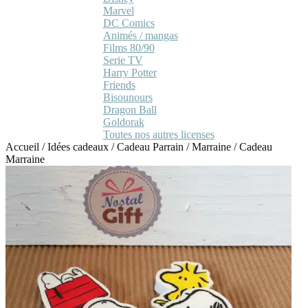
Marvel
DC Comics
Animés / mangas
Films 80/90
Serie TV
Harry Potter
Friends
Bisounours
Dragon Ball
Goldorak
Toutes nos autres licenses
Accueil
/
Idées cadeaux
/
Cadeau Parrain / Marraine
/
Cadeau
Marraine