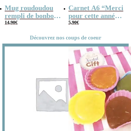
Mug roudoudou
Carnet A6 “Merci
rempli de bonbons
pour cette année”
rétro
14,90
€
– Cadeau
5,90
€
maîtresse, de fin
Découvrez nos coups de coeur
d’année…