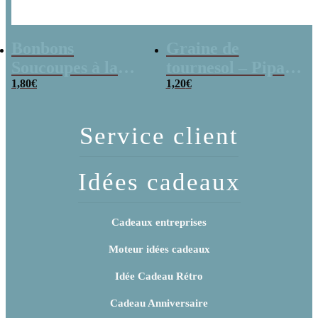
Bonbons
Graine de
Soucoupes à la
tournesol – Pipas
poudre (x20)
1,80
€
x 3
1,20
€
Service client
Idées cadeaux
Cadeaux entreprises
Moteur idées cadeaux
Idée Cadeau Rétro
Cadeau Anniversaire