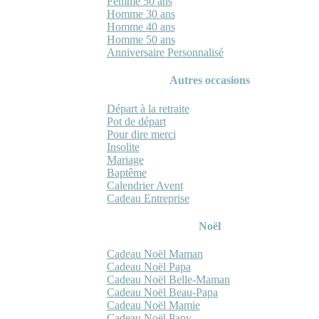
Femme 50 ans
Homme 30 ans
Homme 40 ans
Homme 50 ans
Anniversaire Personnalisé
Autres occasions
Départ à la retraite
Pot de départ
Pour dire merci
Insolite
Mariage
Baptême
Calendrier Avent
Cadeau Entreprise
Noël
Cadeau Noël Maman
Cadeau Noël Papa
Cadeau Noël Belle-Maman
Cadeau Noël Beau-Papa
Cadeau Noël Mamie
Cadeau Noël Papy