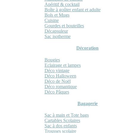
Apéritif & cocktail
Boîte à goûter enfant et adulte
Bols et Mugs
Cuisine
Gourdes et bouteilles
Décapsuleur
Sac isotherme
Décoration
Bougies
Eclairage et lampes
Déco vintage
Déco Halloween
Déco de Noël
Déco romantique
Déco Pâques
Bagagerie
Sac à main et Tote bags
Cartables Scolaires
Sac à dos enfants
Trousses scolaire