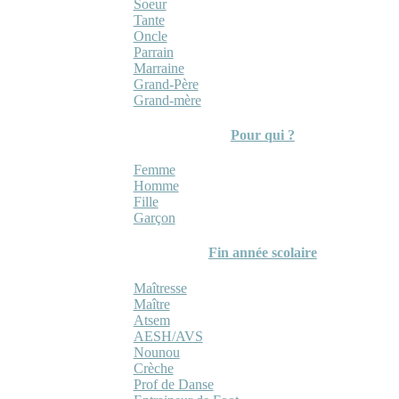
Soeur
Tante
Oncle
Parrain
Marraine
Grand-Père
Grand-mère
Pour qui ?
Femme
Homme
Fille
Garçon
Fin année scolaire
Maîtresse
Maître
Atsem
AESH/AVS
Nounou
Crèche
Prof de Danse