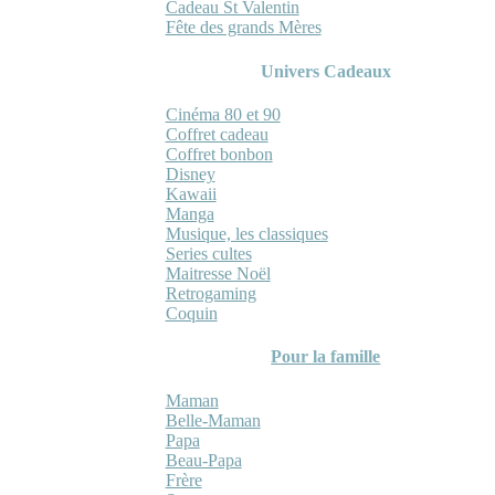
Cadeau St Valentin
Fête des grands Mères
Univers Cadeaux
Cinéma 80 et 90
Coffret cadeau
Coffret bonbon
Disney
Kawaii
Manga
Musique, les classiques
Series cultes
Maitresse Noël
Retrogaming
Coquin
Pour la famille
Maman
Belle-Maman
Papa
Beau-Papa
Frère