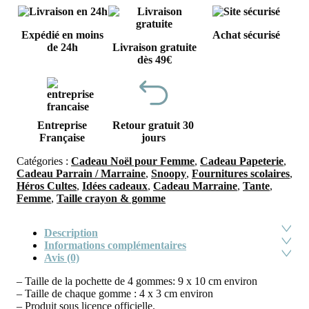
Expédié en moins
Achat sécurisé
de 24h
Livraison gratuite
dès 49€
Entreprise
Retour gratuit 30
Française
jours
Catégories :
Cadeau Noël pour Femme
,
Cadeau Papeterie
,
Cadeau Parrain / Marraine
,
Snoopy
,
Fournitures scolaires
,
Héros Cultes
,
Idées cadeaux
,
Cadeau Marraine
,
Tante
,
Femme
,
Taille crayon & gomme
Description
Informations complémentaires
Avis (0)
– Taille de la pochette de 4 gommes: 9 x 10 cm environ
– Taille de chaque gomme : 4 x 3 cm environ
– Produit sous licence officielle.