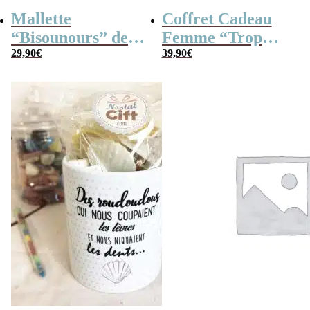
Mallette
Coffret Cadeau
“Bisounours” des
Femme “Trop
années 80 remplie
29,90
€
Mignon”
39,90
€
de bonbons