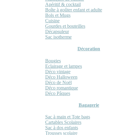
Apéritif & cocktail
Boîte à goûter enfant et adulte
Bols et Mugs
Cuisine
Gourdes et bouteilles
Décapsuleur
Sac isotherme
Décoration
Bougies
Eclairage et lampes
Déco vintage
Déco Halloween
Déco de Noël
Déco romantique
Déco Pâques
Bagagerie
Sac à main et Tote bags
Cartables Scolaires
Sac à dos enfants
Trousses scolaire