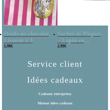
Oeufs au chocolat
Sachet de Pâques
Licorne x 3
– Lapin en
1,90
€
guimauve x15
2,99
€
Service client
Idées cadeaux
Cadeaux entreprises
Moteur idées cadeaux