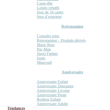
Casse-tête
Loisirs créatifs
Jeux de 54 cartes
Jeux d’exterieur
Retrogaming
Consoles retro
Retrogaming – Produits dérivés
Mario Bros
Pac-Man
Street Fighter
Sonic
Minecraft
Anniversaire
Anniversaire Enfant
Anniversaire Dinosaure
Anniversaire Licorne
Anniversaire Pirate
Bonbon Enfant
Anniversaire Adulte
Tendances