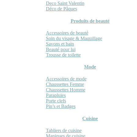
Deco Saint Valentin
Déco de Pâques
Produits de beauté
Accessoires de beauté
Soin du visage & Maquillage
Savons et bain
Beauté pour lui
Trousse de toilette
Mode
Accessoires de mode
Chaussettes Femme
Chaussettes Homme
Parapluies
Porte clefs
Pin’s et Badges
Cuisine
Tabliers de cuisine
Maniques de cuisine