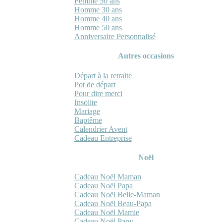
Femme 50 ans
Homme 30 ans
Homme 40 ans
Homme 50 ans
Anniversaire Personnalisé
Autres occasions
Départ à la retraite
Pot de départ
Pour dire merci
Insolite
Mariage
Baptême
Calendrier Avent
Cadeau Entreprise
Noël
Cadeau Noël Maman
Cadeau Noël Papa
Cadeau Noël Belle-Maman
Cadeau Noël Beau-Papa
Cadeau Noël Mamie
Cadeau Noël Papy