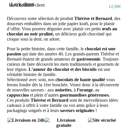
(
1
avis client)
sur
1
notation client
12,90
€
Découvrez notre sélection de produit
Thérèse et Bernard
, des
douceurs emballées dans un jolie papier kraft, pour le plaisir
d’offrir. Vous pourrez déguster avec plaisir ces petits
œufs au
chocolat au noir praliné,
un délicieux goût chocolaté qui
croque sous la dent, on adore.
Pour la petite histoire, dans cette famille, le
chocolat est une
passion
qui date des années 40. Les grands-parents Thérèse et
Bernard étaient de grands amateurs de
gastronomie
. Toujours
curieux de faire découvrir les mets traditionnels et gourmets de
leur région.
L’amour du chocolat et des biscuits
est une
véritable histoire de famille.
Sélectionné avec soin, nos
chocolats de haute qualité
vous
ferons fondre dès la 1ère bouchée. Venez donc à la découverte
de nouvelles saveurs : aux
noisettes
, à
l’orange
, au
cappuccino
et plein d’autres
gourmandises généreuses.
Ces produits
Thérèse et Bernard
sont de merveilleuses idées
cadeaux à offrir à votre famille ou vos amis grâce à leurs
packagings soignés et à leurs
saveurs originales
!