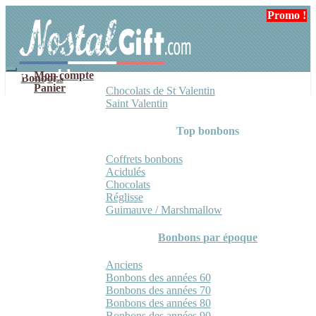
Aller
Aller
Promo !
à
au
la
contenu
navigation
Mon compte
Bonbons
Panier
Chocolats de St Valentin
Saint Valentin
Top bonbons
Coffrets bonbons
Acidulés
Chocolats
Réglisse
Guimauve / Marshmallow
Bonbons par époque
Anciens
Bonbons des années 60
Bonbons des années 70
Bonbons des années 80
Bonbons des années 90