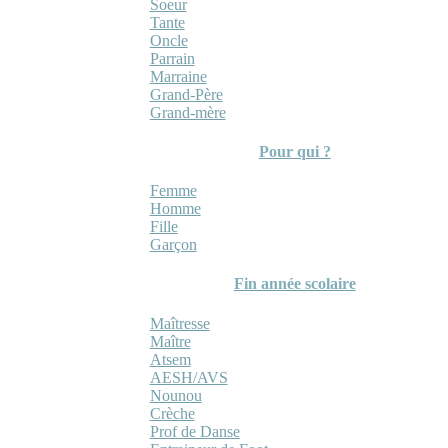
Soeur
Tante
Oncle
Parrain
Marraine
Grand-Père
Grand-mère
Pour qui ?
Femme
Homme
Fille
Garçon
Fin année scolaire
Maîtresse
Maître
Atsem
AESH/AVS
Nounou
Crèche
Prof de Danse