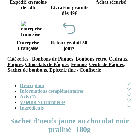
Expédié en moins
Achat sécurisé
de 24h
Livraison gratuite
dès 49€
Entreprise
Retour gratuit 30
Française
jours
Catégories :
Bonbons de Pâques
,
Bonbons retro
,
Cadeaux
Paques
,
Chocolats de Pâques
,
Femme
,
Oeufs de Pâques
,
Sachet de bonbons
,
Epicerie fine / Confiserie
Description
Informations complémentaires
Avis (1)
Valeurs Nutritionelles
Ingrédients
Sachet d’oeufs jaune au chocolat noir
praliné -180g