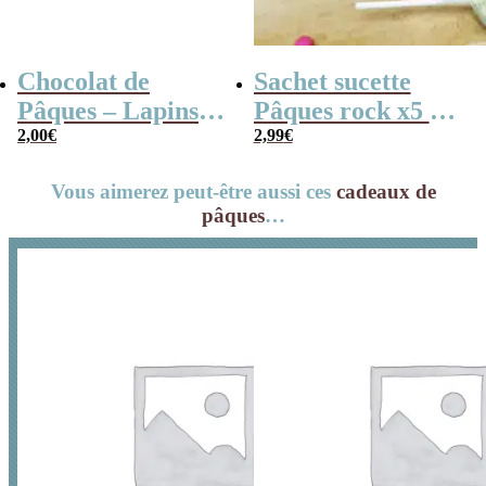
Chocolat de
Sachet sucette
Pâques – Lapins
Pâques rock x5 –
rose au chocolat
2,00
€
“Joyeuses Pâques”
2,99
€
au lait x 3
Vous aimerez peut-être aussi ces
cadeaux de
pâques
…