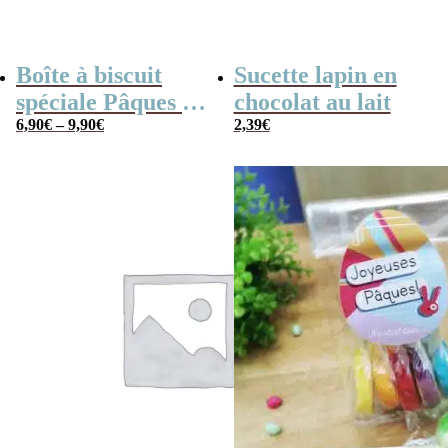
Boîte à biscuit
Sucette lapin en
spéciale Pâques –
chocolat au lait
340g
6,90
€
–
9,90
€
2,39
€