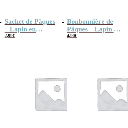
Sachet de Pâques
Bonbonnière de
– Lapin en
Pâques – Lapin en
guimauve x15
2,99
€
guimauve x15
4,90
€