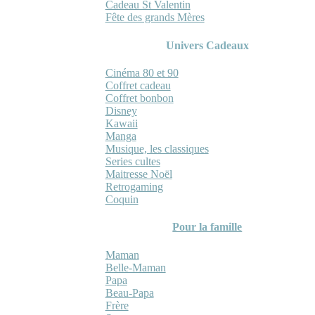
Cadeau St Valentin
Fête des grands Mères
Univers Cadeaux
Cinéma 80 et 90
Coffret cadeau
Coffret bonbon
Disney
Kawaii
Manga
Musique, les classiques
Series cultes
Maitresse Noël
Retrogaming
Coquin
Pour la famille
Maman
Belle-Maman
Papa
Beau-Papa
Frère