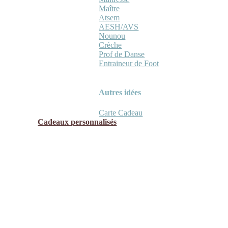
Maître
Atsem
AESH/AVS
Nounou
Crèche
Prof de Danse
Entraineur de Foot
Autres idées
Carte Cadeau
Cadeaux personnalisés