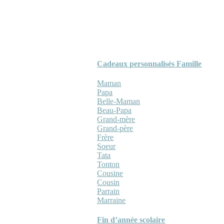
Cadeaux personnalisés Famille
Maman
Papa
Belle-Maman
Beau-Papa
Grand-mère
Grand-père
Frère
Soeur
Tata
Tonton
Cousine
Cousin
Parrain
Marraine
Fin d’année scolaire