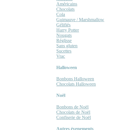
Américains
Chocolats
Cola
Guimauve / Marshmallow
Gélifiés
Harry Potter
Nougats
Réglisse
Sans gluten
Sucettes
Vrac
Halloween
Bonbons Halloween
Chocolats Halloween
Noël
Bonbons de Noël
Chocolats de Noël
Confiserie de Noël
Autres évenements