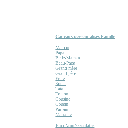
Cadeaux personnalisés Famille
Maman
Papa
Belle-Maman
Beau-Papa
Grand-mère
Grand-père
Frère
Soeur
Tata
Tonton
Cousine
Cousin
Parrain
Marraine
Fin d’année scolaire