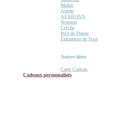
Maître
Atsem
AESH/AVS
Nounou
Crèche
Prof de Danse
Entraineur de Foot
Autres idées
Carte Cadeau
Cadeaux personnalisés