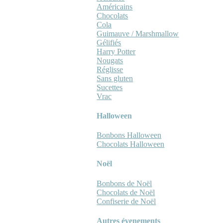
Américains
Chocolats
Cola
Guimauve / Marshmallow
Gélifiés
Harry Potter
Nougats
Réglisse
Sans gluten
Sucettes
Vrac
Halloween
Bonbons Halloween
Chocolats Halloween
Noël
Bonbons de Noël
Chocolats de Noël
Confiserie de Noël
Autres évenements