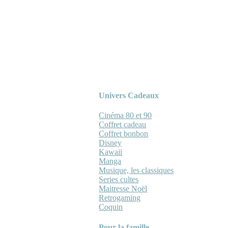
Univers Cadeaux
Cinéma 80 et 90
Coffret cadeau
Coffret bonbon
Disney
Kawaii
Manga
Musique, les classiques
Series cultes
Maitresse Noël
Retrogaming
Coquin
Pour la famille