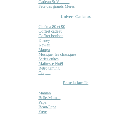
Cadeau St Valentin
Fête des grands Mères
Univers Cadeaux
Cinéma 80 et 90
Coffret cadeau
Coffret bonbon
Disney
Kawaii
Manga
Musique, les classiques
Series cultes
Maitresse Noël
Retrogaming
Coquin
Pour la famille
Maman
Belle-Maman
Papa
Beau-Papa
Frère