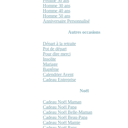
Femme 50 ans
Homme 30 ans
Homme 40 ans
Homme 50 ans
Anniversaire Personnalisé
Autres occasions
Départ à la retraite
Pot de départ
Pour dire merci
Insolite
Mariage
Baptême
Calendrier Avent
Cadeau Entreprise
Noël
Cadeau Noël Maman
Cadeau Noël Papa
Cadeau Noël Belle-Maman
Cadeau Noël Beau-Papa
Cadeau Noël Mamie
Cadeau Noël Papy