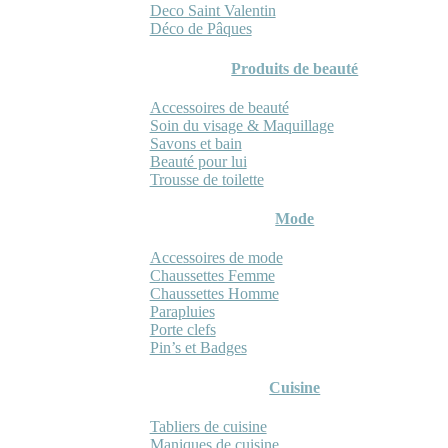
Deco Saint Valentin
Déco de Pâques
Produits de beauté
Accessoires de beauté
Soin du visage & Maquillage
Savons et bain
Beauté pour lui
Trousse de toilette
Mode
Accessoires de mode
Chaussettes Femme
Chaussettes Homme
Parapluies
Porte clefs
Pin’s et Badges
Cuisine
Tabliers de cuisine
Maniques de cuisine