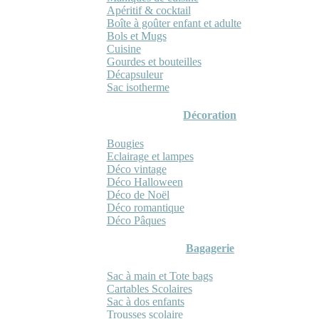
Apéritif & cocktail
Boîte à goûter enfant et adulte
Bols et Mugs
Cuisine
Gourdes et bouteilles
Décapsuleur
Sac isotherme
Décoration
Bougies
Eclairage et lampes
Déco vintage
Déco Halloween
Déco de Noël
Déco romantique
Déco Pâques
Bagagerie
Sac à main et Tote bags
Cartables Scolaires
Sac à dos enfants
Trousses scolaire