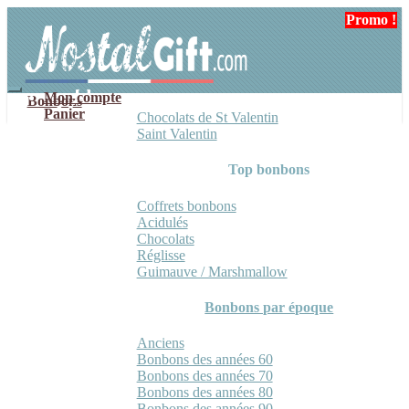
Aller
Aller
Promo !
à
au
la
contenu
navigation
Mon compte
Bonbons
Panier
Chocolats de St Valentin
Saint Valentin
Top bonbons
Coffrets bonbons
Acidulés
Chocolats
Réglisse
Guimauve / Marshmallow
Bonbons par époque
Anciens
Bonbons des années 60
Bonbons des années 70
Bonbons des années 80
Bonbons des années 90