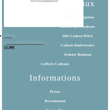
cadeaux
Cadeaux entreprises
Moteur idées cadeaux
Mug
Idée Cadeau Rétro
personnalisable
Cadeau Anniversaire
“Je suis un frère
15,90
€
qui déchire” et ses
Acheter Bonbons
bonbons des
Coffrets Cadeaux
années 80
Informations
Presse
Recrutement