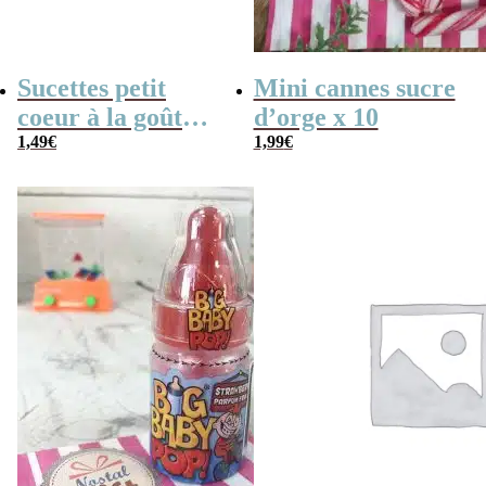
Sucettes petit
Mini cannes sucre
coeur à la goût
d’orge x 10
cerise x5
1,49
€
1,99
€