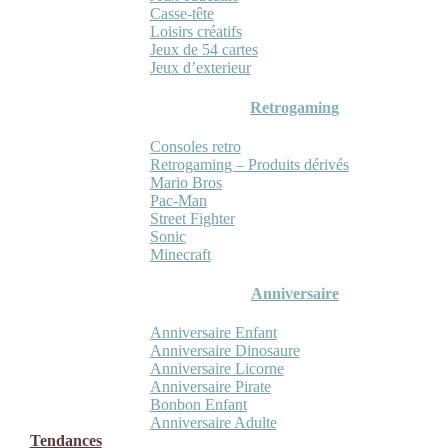
Casse-tête
Loisirs créatifs
Jeux de 54 cartes
Jeux d’exterieur
Retrogaming
Consoles retro
Retrogaming – Produits dérivés
Mario Bros
Pac-Man
Street Fighter
Sonic
Minecraft
Anniversaire
Anniversaire Enfant
Anniversaire Dinosaure
Anniversaire Licorne
Anniversaire Pirate
Bonbon Enfant
Anniversaire Adulte
Tendances