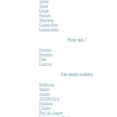
Soeur
Tante
Oncle
Parrain
Marraine
Grand-Père
Grand-mère
Pour qui ?
Femme
Homme
Fille
Garçon
Fin année scolaire
Maîtresse
Maître
Atsem
AESH/AVS
Nounou
Crèche
Prof de Danse