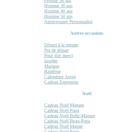
Femme 50 ans
Homme 30 ans
Homme 40 ans
Homme 50 ans
Anniversaire Personnalisé
Autres occasions
Départ à la retraite
Pot de départ
Pour dire merci
Insolite
Mariage
Baptême
Calendrier Avent
Cadeau Entreprise
Noël
Cadeau Noël Maman
Cadeau Noël Papa
Cadeau Noël Belle-Maman
Cadeau Noël Beau-Papa
Cadeau Noël Mamie
Cadeau Noël Papy