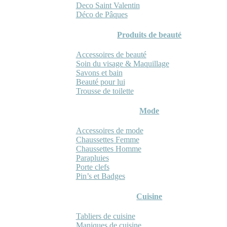
Deco Saint Valentin
Déco de Pâques
Produits de beauté
Accessoires de beauté
Soin du visage & Maquillage
Savons et bain
Beauté pour lui
Trousse de toilette
Mode
Accessoires de mode
Chaussettes Femme
Chaussettes Homme
Parapluies
Porte clefs
Pin’s et Badges
Cuisine
Tabliers de cuisine
Maniques de cuisine