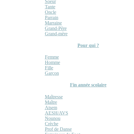
Soeur
Tante
Oncle
Parrain
Marraine
Grand-Père
Grand-mère
Pour qui ?
Femme
Homme
Fille
Garçon
Fin année scolaire
Maîtresse
Maître
Atsem
AESH/AVS
Nounou
Crèche
Prof de Danse