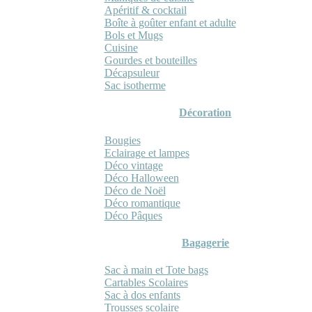
Apéritif & cocktail
Boîte à goûter enfant et adulte
Bols et Mugs
Cuisine
Gourdes et bouteilles
Décapsuleur
Sac isotherme
Décoration
Bougies
Eclairage et lampes
Déco vintage
Déco Halloween
Déco de Noël
Déco romantique
Déco Pâques
Bagagerie
Sac à main et Tote bags
Cartables Scolaires
Sac à dos enfants
Trousses scolaire