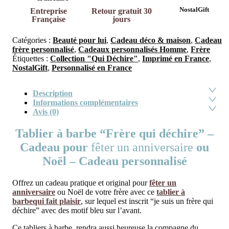
NostalGift
Entreprise
Retour gratuit 30
Française
jours
Catégories :
Beauté pour lui
,
Cadeau déco & maison
,
Cadeau
frère personnalisé
,
Cadeaux personnalisés Homme
,
Frère
Étiquettes :
Collection "Qui Déchire"
,
Imprimé en France
,
NostalGift
,
Personnalisé en France
Description
Informations complémentaires
Avis (0)
Tablier à barbe “Frère qui déchire” –
Cadeau pour
fêter un anniversaire
ou
Noël – Cadeau personnalisé
Offrez un cadeau pratique et original pour
fêter un
anniversaire
ou Noël de votre frère avec ce
tablier à
barbequi fait plaisir
, sur lequel est inscrit “je suis un frère qui
déchire” avec des motif bleu sur l’avant.
Ce tabliers à barbe, rendra aussi heureuse la compagne du