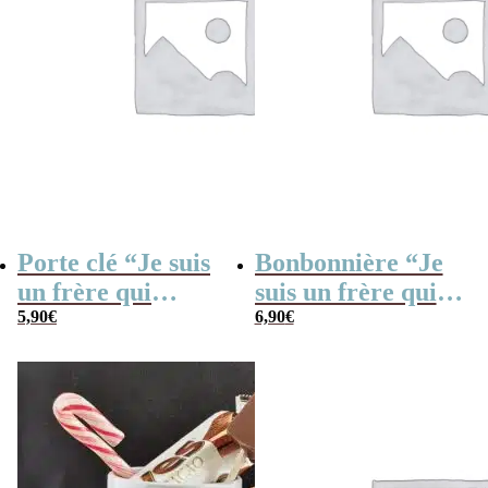
Porte clé “Je suis
Bonbonnière “Je
un frère qui
suis un frère qui
déchire”
5,90
€
déchire” et ses 15
6,90
€
coeurs guimauve