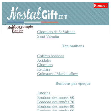
Aller
Aller
Promo !
à
au
la
contenu
navigation
Mon compte
Bonbons
Panier
Chocolats de St Valentin
Saint Valentin
Top bonbons
Coffrets bonbons
Acidulés
Chocolats
Réglisse
Guimauve / Marshmallow
Bonbons par époque
Anciens
Bonbons des années 60
Bonbons des années 70
Bonbons des années 80
Bonbons des années 90