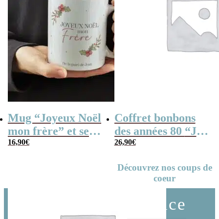
Mug “Joyeux Noël
Coffret bonbons
mon frère” et ses
des années 80 “Je
confiseries rétro –
16,90
€
suis un frère qui
26,90
€
personnalisé –
déchire”
Découvrez nos coups de
Cadeau de Noël
Personnalisable
coeur
frère
Service