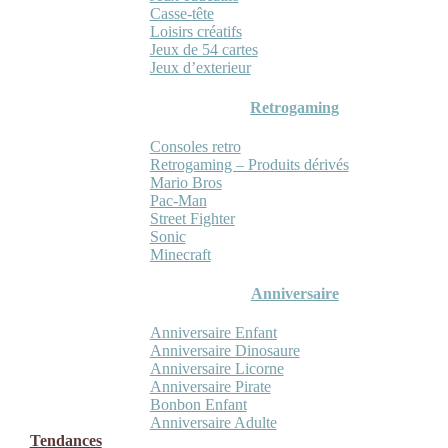
Casse-tête
Loisirs créatifs
Jeux de 54 cartes
Jeux d’exterieur
Retrogaming
Consoles retro
Retrogaming – Produits dérivés
Mario Bros
Pac-Man
Street Fighter
Sonic
Minecraft
Anniversaire
Anniversaire Enfant
Anniversaire Dinosaure
Anniversaire Licorne
Anniversaire Pirate
Bonbon Enfant
Anniversaire Adulte
Tendances