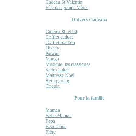
Cadeau St Valentin
Fête des grands Mères
Univers Cadeaux
Cinéma 80 et 90
Coffret cadeau
Coffret bonbon
Disney
Kawaii
Manga
Musique, les classiques
Series cultes
Maitresse Noël
Retrogaming
Coquin
Pour la famille
Maman
Belle-Maman
Papa
Beau-Papa
Frère