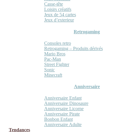
Casse-tête
Loisirs créatifs
Jeux de 54 cartes
Jeux d’exterieur
Retrogaming
Consoles retro
Retrogaming – Produits dérivés
Mario Bros
Pac-Man
Street Fighter
Sonic
Minecraft
Anniversaire
Anniversaire Enfant
Anniversaire Dinosaure
Anniversaire Licorne
Anniversaire Pirate
Bonbon Enfant
Anniversaire Adulte
Tendances