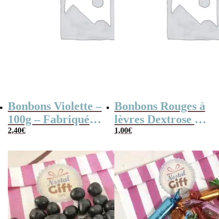
Bonbons Violette –
Bonbons Rouges à
100g – Fabriqués
lèvres Dextrose à
en France
2,40
€
croquer x3
1,00
€