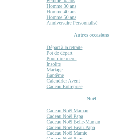
Femme 50 ans
Homme 30 ans
Homme 40 ans
Homme 50 ans
Anniversaire Personnalisé
Autres occasions
Départ à la retraite
Pot de départ
Pour dire merci
Insolite
Mariage
Baptême
Calendrier Avent
Cadeau Entreprise
Noël
Cadeau Noël Maman
Cadeau Noël Papa
Cadeau Noël Belle-Maman
Cadeau Noël Beau-Papa
Cadeau Noël Mamie
Cadeau Noël Papy