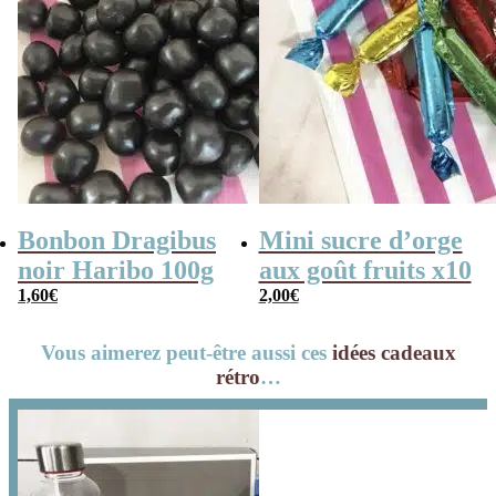
Bonbon Dragibus
Mini sucre d’orge
noir Haribo 100g
aux goût fruits x10
1,60
€
2,00
€
Vous aimerez peut-être aussi ces
idées cadeaux
rétro
…