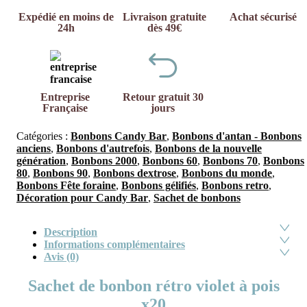
Expédié en moins de
Livraison gratuite
Achat sécurisé
24h
dès 49€
Entreprise
Retour gratuit 30
Française
jours
Catégories :
Bonbons Candy Bar
,
Bonbons d'antan - Bonbons
anciens
,
Bonbons d'autrefois
,
Bonbons de la nouvelle
génération
,
Bonbons 2000
,
Bonbons 60
,
Bonbons 70
,
Bonbons
80
,
Bonbons 90
,
Bonbons dextrose
,
Bonbons du monde
,
Bonbons Fête foraine
,
Bonbons gélifiés
,
Bonbons retro
,
Décoration pour Candy Bar
,
Sachet de bonbons
Description
Informations complémentaires
Avis (0)
Sachet de bonbon rétro violet à pois
x20