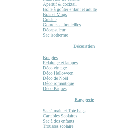
Apéritif & cocktail
Boîte à goûter enfant et adulte
Bols et Mugs
Cuisine
Gourdes et bouteilles
Décapsuleur
Sac isotherme
Décoration
Bougies
Eclairage et lampes
Déco vintage
Déco Halloween
Déco de Noël
Déco romantique
Déco Pâques
Bagagerie
Sac à main et Tote bags
Cartables Scolaires
Sac à dos enfants
Trousses scolaire