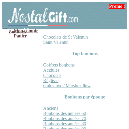
Aller
Aller
Promo !
à
au
la
contenu
navigation
Mon compte
Bonbons
Panier
Chocolats de St Valentin
Saint Valentin
Top bonbons
Coffrets bonbons
Acidulés
Chocolats
Réglisse
Guimauve / Marshmallow
Bonbons par époque
Anciens
Bonbons des années 60
Bonbons des années 70
Bonbons des années 80
Bonbons des années 90