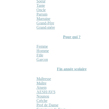
Soeur
Tante
Oncle
Parrain
Marraine
Grand-Père
Grand-mère
Pour qui ?
Femme
Homme
Fille
Garçon
Fin année scolaire
Maîtresse
Maître
Atsem
AESH/AVS
Nounou
Crèche
Prof de Danse