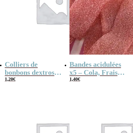
Colliers de
Bandes acidulées
bonbons dextrose
x5 – Cola, Fraise,
x2
1,20
€
Framboise,
1,40
€
Pomme, 4
couleurs