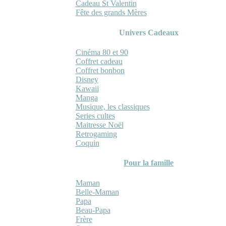
Cadeau St Valentin
Fête des grands Mères
Univers Cadeaux
Cinéma 80 et 90
Coffret cadeau
Coffret bonbon
Disney
Kawaii
Manga
Musique, les classiques
Series cultes
Maitresse Noël
Retrogaming
Coquin
Pour la famille
Maman
Belle-Maman
Papa
Beau-Papa
Frère