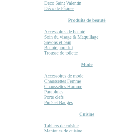
Deco Saint Valentin
Déco de Pâques
Produits de beauté
Accessoires de beauté
Soin du visage & Maquillage
Savons et bain
Beauté pour lui
Trousse de toilette
Mode
Accessoires de mode
Chaussettes Femme
Chaussettes Homme
Parapluies
Porte clefs
Pin’s et Badges
Cuisine
Tabliers de cuisine
Maniques de cuisine