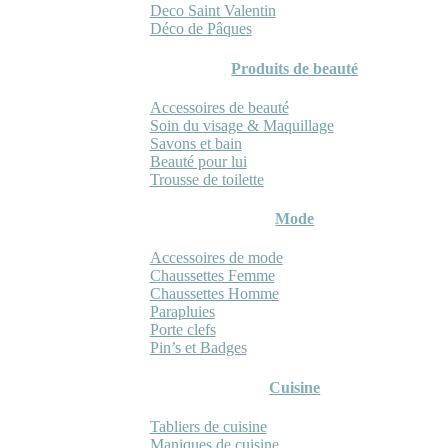
Deco Saint Valentin
Déco de Pâques
Produits de beauté
Accessoires de beauté
Soin du visage & Maquillage
Savons et bain
Beauté pour lui
Trousse de toilette
Mode
Accessoires de mode
Chaussettes Femme
Chaussettes Homme
Parapluies
Porte clefs
Pin’s et Badges
Cuisine
Tabliers de cuisine
Maniques de cuisine