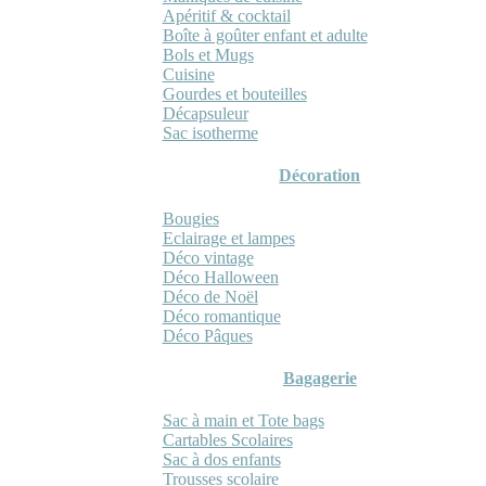
Apéritif & cocktail
Boîte à goûter enfant et adulte
Bols et Mugs
Cuisine
Gourdes et bouteilles
Décapsuleur
Sac isotherme
Décoration
Bougies
Eclairage et lampes
Déco vintage
Déco Halloween
Déco de Noël
Déco romantique
Déco Pâques
Bagagerie
Sac à main et Tote bags
Cartables Scolaires
Sac à dos enfants
Trousses scolaire