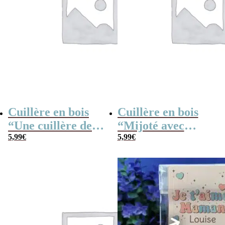
Cuillère en bois
Cuillère en bois
“Une cuillère de
“Mijoté avec
petits bisous”
5,99
€
amour”
5,99
€
personnalisable –
personnalisable –
30 cm
30 cm