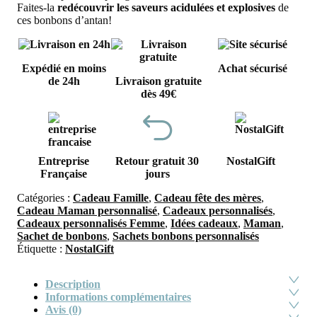
Faites-la
redécouvrir les saveurs acidulées et explosives
de
ces bonbons d’antan!
Expédié en moins
Achat sécurisé
de 24h
Livraison gratuite
dès 49€
Entreprise
Retour gratuit 30
NostalGift
Française
jours
Catégories :
Cadeau Famille
,
Cadeau fête des mères
,
Cadeau Maman personnalisé
,
Cadeaux personnalisés
,
Cadeaux personnalisés Femme
,
Idées cadeaux
,
Maman
,
Sachet de bonbons
,
Sachets bonbons personnalisés
Étiquette :
NostalGift
Description
Informations complémentaires
Avis (0)