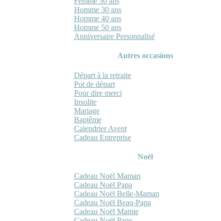
Femme 50 ans
Homme 30 ans
Homme 40 ans
Homme 50 ans
Anniversaire Personnalisé
Autres occasions
Départ à la retraite
Pot de départ
Pour dire merci
Insolite
Mariage
Baptême
Calendrier Avent
Cadeau Entreprise
Noël
Cadeau Noël Maman
Cadeau Noël Papa
Cadeau Noël Belle-Maman
Cadeau Noël Beau-Papa
Cadeau Noël Mamie
Cadeau Noël Papy