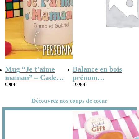
Mug “Je t’aime
Balance en bois
maman” – Cadeau
prénom
personnalisable
9,90
€
personnalisable –
19,90
€
“La plus
Découvrez nos coups de coeur
merveilleuse des
mamans”