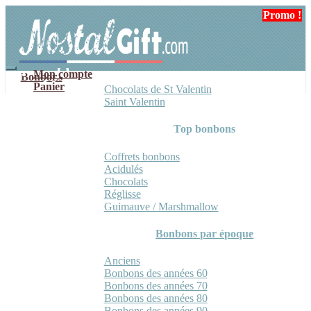
Aller
Aller
Promo !
à
au
la
contenu
navigation
Mon compte
Bonbons
Panier
Chocolats de St Valentin
Saint Valentin
Top bonbons
Coffrets bonbons
Acidulés
Chocolats
Réglisse
Guimauve / Marshmallow
Bonbons par époque
Anciens
Bonbons des années 60
Bonbons des années 70
Bonbons des années 80
Bonbons des années 90