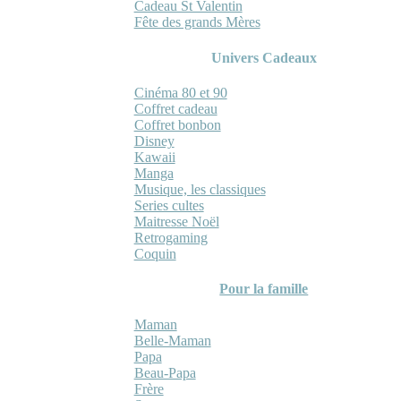
Cadeau St Valentin
Fête des grands Mères
Univers Cadeaux
Cinéma 80 et 90
Coffret cadeau
Coffret bonbon
Disney
Kawaii
Manga
Musique, les classiques
Series cultes
Maitresse Noël
Retrogaming
Coquin
Pour la famille
Maman
Belle-Maman
Papa
Beau-Papa
Frère