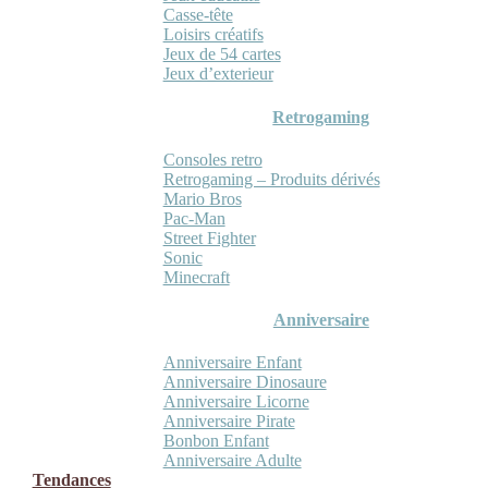
Casse-tête
Loisirs créatifs
Jeux de 54 cartes
Jeux d’exterieur
Retrogaming
Consoles retro
Retrogaming – Produits dérivés
Mario Bros
Pac-Man
Street Fighter
Sonic
Minecraft
Anniversaire
Anniversaire Enfant
Anniversaire Dinosaure
Anniversaire Licorne
Anniversaire Pirate
Bonbon Enfant
Anniversaire Adulte
Tendances