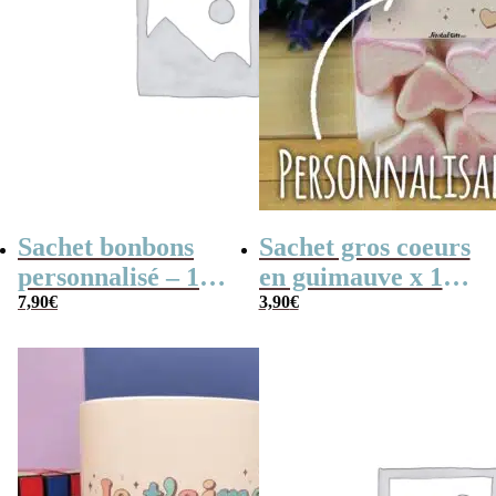
Sachet bonbons
Sachet gros coeurs
personnalisé – 15
en guimauve x 15
nougats tendres –
7,90
€
– “Je t’aime
3,90
€
“Pour la meilleure
Maman” –
des mamans”
personnalisable