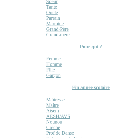
Soeur
Tante
Oncle
Parrain
Marraine
Grand-Père
Grand-mère
Pour qui ?
Femme
Homme
Fille
Garçon
Fin année scolaire
Maîtresse
Maître
Atsem
AESH/AVS
Nounou
Crèche
Prof de Danse