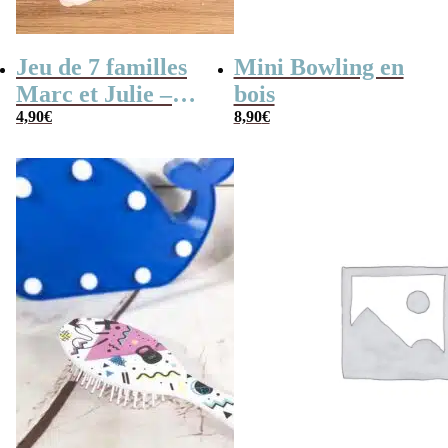
Jeu de 7 familles
Mini Bowling en
Marc et Julie –
bois
Les meilleures
4,90
€
8,90
€
aventures