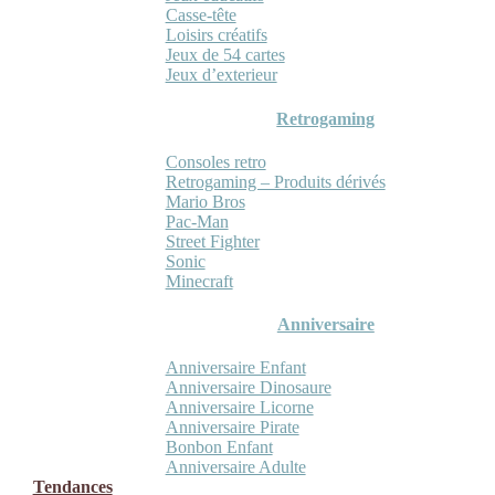
Casse-tête
Loisirs créatifs
Jeux de 54 cartes
Jeux d’exterieur
Retrogaming
Consoles retro
Retrogaming – Produits dérivés
Mario Bros
Pac-Man
Street Fighter
Sonic
Minecraft
Anniversaire
Anniversaire Enfant
Anniversaire Dinosaure
Anniversaire Licorne
Anniversaire Pirate
Bonbon Enfant
Anniversaire Adulte
Tendances