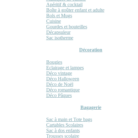
Apéritif & cocktail
Boîte à goûter enfant et adulte
Bols et Mugs
Cuisine
Gourdes et bouteilles
Décapsuleur
Sac isotherme
Décoration
Bougies
Eclairage et lampes
Déco vintage
Déco Halloween
Déco de Noël
Déco romantique
Déco Pâques
Bagagerie
Sac à main et Tote bags
Cartables Scolaires
Sac à dos enfants
Trousses scolaire