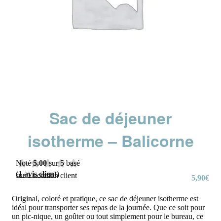
Sac de déjeuner
isotherme – Balicorne
Noté
5.00
sur 5 basé
(
1
avis client)
sur
1
notation client
5,90
€
Original, coloré et pratique, ce sac de déjeuner isotherme est
idéal pour transporter ses repas de la journée. Que ce soit pour
un pic-nique, un goûter ou tout simplement pour le bureau, ce