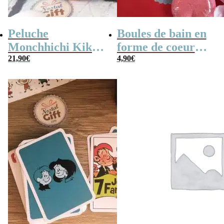
Peluche
Boules de bain en
Monchhichi Kiki
forme de coeur
l’original (20 cm)
21,90
€
x10
4,90
€