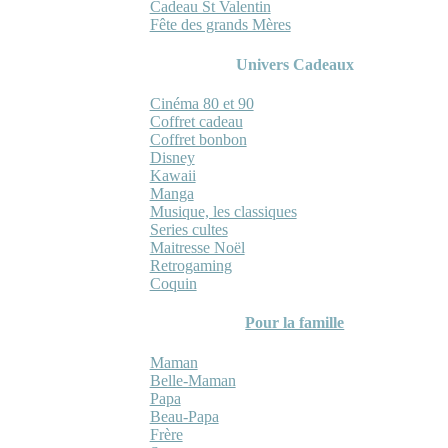
Cadeau St Valentin
Fête des grands Mères
Univers Cadeaux
Cinéma 80 et 90
Coffret cadeau
Coffret bonbon
Disney
Kawaii
Manga
Musique, les classiques
Series cultes
Maitresse Noël
Retrogaming
Coquin
Pour la famille
Maman
Belle-Maman
Papa
Beau-Papa
Frère