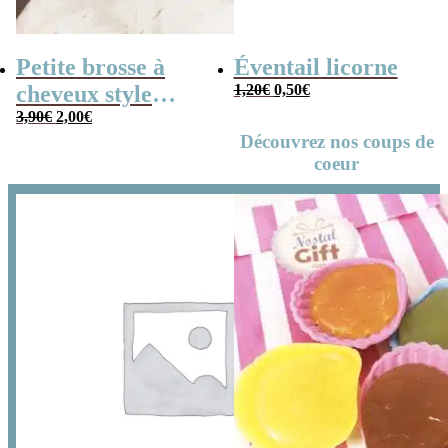
Petite brosse à
Éventail licorne
Le
Le
cheveux style
1,20
€
0,50
€
prix
prix
Le
Le
années 80
3,90
€
2,00
€
initial
actuel
prix
prix
Découvrez nos coups de
était :
est :
initial
actuel
1,20€.
0,50€.
coeur
était :
est :
3,90€.
2,00€.