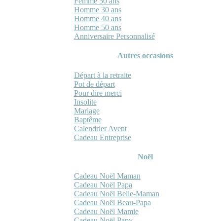
Femme 50 ans
Homme 30 ans
Homme 40 ans
Homme 50 ans
Anniversaire Personnalisé
Autres occasions
Départ à la retraite
Pot de départ
Pour dire merci
Insolite
Mariage
Baptême
Calendrier Avent
Cadeau Entreprise
Noël
Cadeau Noël Maman
Cadeau Noël Papa
Cadeau Noël Belle-Maman
Cadeau Noël Beau-Papa
Cadeau Noël Mamie
Cadeau Noël Papy