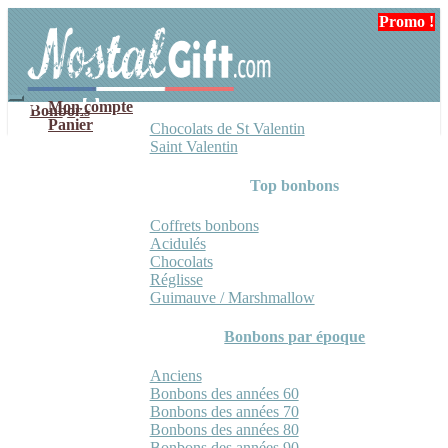
Aller
Aller
Promo !
Promo !
Promo !
à
au
la
contenu
navigation
Mon compte
Bonbons
Panier
Chocolats de St Valentin
Saint Valentin
Top bonbons
Coffrets bonbons
Acidulés
Chocolats
Réglisse
Guimauve / Marshmallow
Bonbons par époque
Anciens
Bonbons des années 60
Bonbons des années 70
Bonbons des années 80
Bonbons des années 90