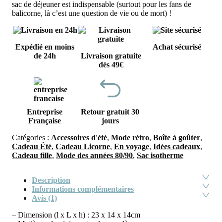
sac de déjeuner est indispensable (surtout pour les fans de
balicorne, là c’est une question de vie ou de mort) !
Expédié en moins
Achat sécurisé
de 24h
Livraison gratuite
dès 49€
Entreprise
Retour gratuit 30
Française
jours
Catégories :
Accessoires d'été
,
Mode rétro
,
Boîte à goûter
,
Cadeau Été
,
Cadeau Licorne
,
En voyage
,
Idées cadeaux
,
Cadeau fille
,
Mode des années 80/90
,
Sac isotherme
Description
Informations complémentaires
Avis (1)
– Dimension (l x L x h) : 23 x 14 x 14cm