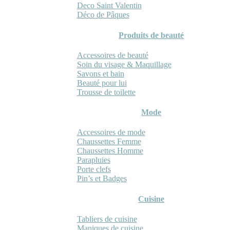
Deco Saint Valentin
Déco de Pâques
Produits de beauté
Accessoires de beauté
Soin du visage & Maquillage
Savons et bain
Beauté pour lui
Trousse de toilette
Mode
Accessoires de mode
Chaussettes Femme
Chaussettes Homme
Parapluies
Porte clefs
Pin’s et Badges
Cuisine
Tabliers de cuisine
Maniques de cuisine