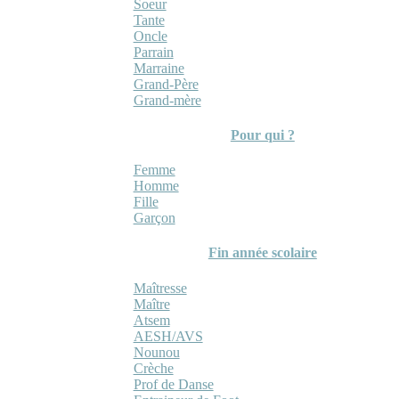
Soeur
Tante
Oncle
Parrain
Marraine
Grand-Père
Grand-mère
Pour qui ?
Femme
Homme
Fille
Garçon
Fin année scolaire
Maîtresse
Maître
Atsem
AESH/AVS
Nounou
Crèche
Prof de Danse