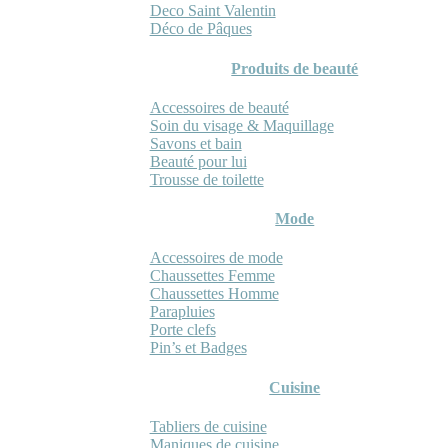
Deco Saint Valentin
Déco de Pâques
Produits de beauté
Accessoires de beauté
Soin du visage & Maquillage
Savons et bain
Beauté pour lui
Trousse de toilette
Mode
Accessoires de mode
Chaussettes Femme
Chaussettes Homme
Parapluies
Porte clefs
Pin’s et Badges
Cuisine
Tabliers de cuisine
Maniques de cuisine