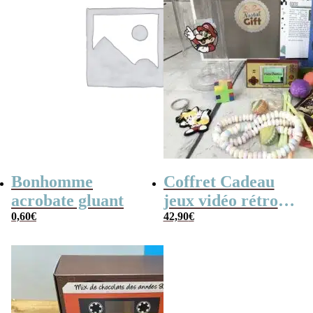
Bonhomme
Coffret Cadeau
acrobate gluant
jeux vidéo rétro
0,60
€
(avec sa console de
42,90
€
poche retro)