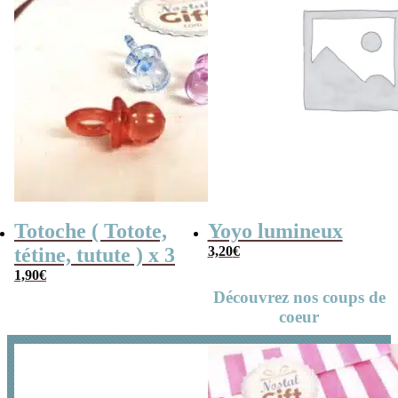
Totoche ( Totote,
Yoyo lumineux
tétine, tutute ) x 3
3,20
€
1,90
€
Découvrez nos coups de
coeur