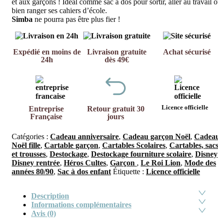
et aux garçons ! Idéal comme sac à dos pour sortir, aller au travail 
bien ranger ses cahiers d’école.
Simba
ne pourra pas être plus fier !
Expédié en moins de
Livraison gratuite
Achat sécurisé
24h
dès 49€
Licence officielle
Entreprise
Retour gratuit 30
Française
jours
Catégories :
Cadeau anniversaire
,
Cadeau garçon Noël
,
Cadea
Noël fille
,
Cartable garçon
,
Cartables Scolaires
,
Cartables, sac
et trousses
,
Destockage
,
Destockage fourniture scolaire
,
Disney
Disney rentrée
,
Héros Cultes
,
Garçon
,
Le Roi Lion
,
Mode des
années 80/90
,
Sac à dos enfant
Étiquette :
Licence officielle
Description
Informations complémentaires
Avis (0)