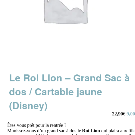
Le Roi Lion – Grand Sac à
dos / Cartable jaune
(Disney)
Le
22,90
€
9,00
prix
initi
était
Êtes-vous prêt pour la rentrée ?
22,9
Munissez-vous d’un grand sac à dos
le Roi Lion
qui plaira aux fill