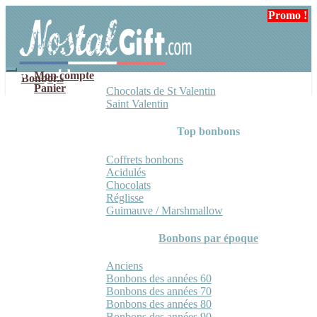
Aller
Aller
Promo !
Promo !
Promo !
à
au
la
contenu
navigation
Mon compte
Bonbons
Panier
Chocolats de St Valentin
Saint Valentin
Top bonbons
Coffrets bonbons
Acidulés
Chocolats
Réglisse
Guimauve / Marshmallow
Bonbons par époque
Anciens
Bonbons des années 60
Bonbons des années 70
Bonbons des années 80
Bonbons des années 90