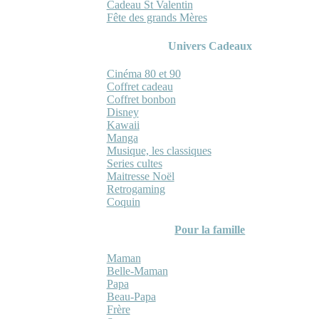
Cadeau St Valentin
Fête des grands Mères
Univers Cadeaux
Cinéma 80 et 90
Coffret cadeau
Coffret bonbon
Disney
Kawaii
Manga
Musique, les classiques
Series cultes
Maitresse Noël
Retrogaming
Coquin
Pour la famille
Maman
Belle-Maman
Papa
Beau-Papa
Frère