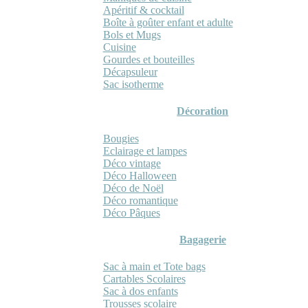
Apéritif & cocktail
Boîte à goûter enfant et adulte
Bols et Mugs
Cuisine
Gourdes et bouteilles
Décapsuleur
Sac isotherme
Décoration
Bougies
Eclairage et lampes
Déco vintage
Déco Halloween
Déco de Noël
Déco romantique
Déco Pâques
Bagagerie
Sac à main et Tote bags
Cartables Scolaires
Sac à dos enfants
Trousses scolaire