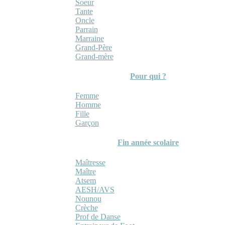
Soeur
Tante
Oncle
Parrain
Marraine
Grand-Père
Grand-mère
Pour qui ?
Femme
Homme
Fille
Garçon
Fin année scolaire
Maîtresse
Maître
Atsem
AESH/AVS
Nounou
Crèche
Prof de Danse