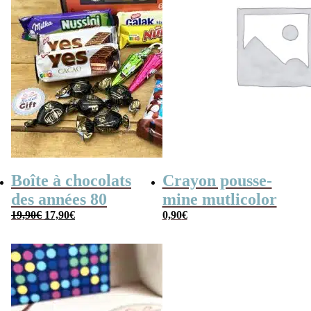
Boîte à chocolats
Crayon pousse-
des années 80
mine mutlicolor
Le
Le
19,90
€
17,90
€
0,90
€
prix
prix
initial
actuel
était :
est :
19,90€.
17,90€.