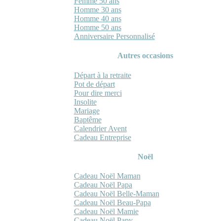
Femme 50 ans
Homme 30 ans
Homme 40 ans
Homme 50 ans
Anniversaire Personnalisé
Autres occasions
Départ à la retraite
Pot de départ
Pour dire merci
Insolite
Mariage
Baptême
Calendrier Avent
Cadeau Entreprise
Noël
Cadeau Noël Maman
Cadeau Noël Papa
Cadeau Noël Belle-Maman
Cadeau Noël Beau-Papa
Cadeau Noël Mamie
Cadeau Noël Papy