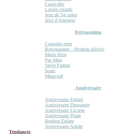
Casse-tête
Loisirs créatifs
Jeux de 54 cartes
Jeux d’exterieur
Retrogaming
Consoles retro
Retrogaming – Produits dérivés
Mario Bros
Pac-Man
Street Fighter
Sonic
Minecraft
Anniversaire
Anniversaire Enfant
Anniversaire Dinosaure
Anniversaire Licorne
Anniversaire Pirate
Bonbon Enfant
Anniversaire Adulte
Tendances