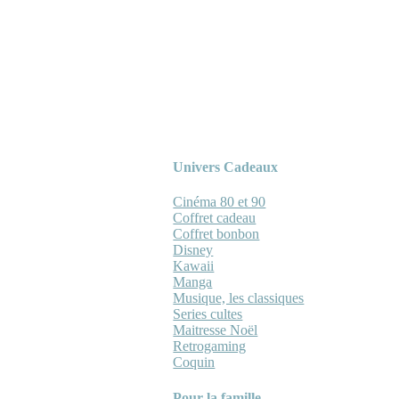
Univers Cadeaux
Cinéma 80 et 90
Coffret cadeau
Coffret bonbon
Disney
Kawaii
Manga
Musique, les classiques
Series cultes
Maitresse Noël
Retrogaming
Coquin
Pour la famille