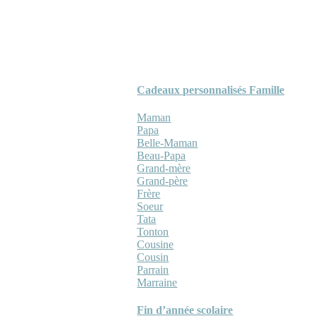
Cadeaux personnalisés Famille
Maman
Papa
Belle-Maman
Beau-Papa
Grand-mère
Grand-père
Frère
Soeur
Tata
Tonton
Cousine
Cousin
Parrain
Marraine
Fin d’année scolaire