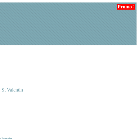
Promo !
Promo !
Promo !
 St Valentin