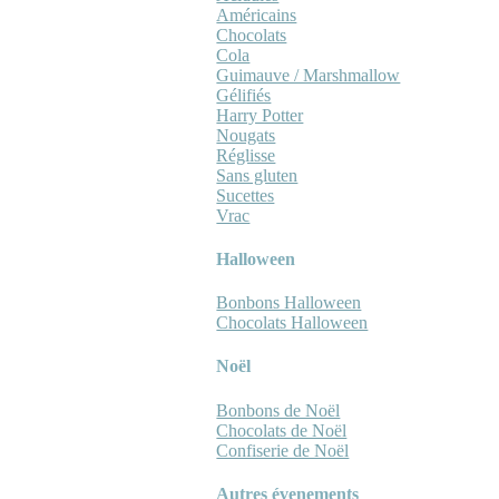
Américains
Chocolats
Cola
Guimauve / Marshmallow
Gélifiés
Harry Potter
Nougats
Réglisse
Sans gluten
Sucettes
Vrac
Halloween
Bonbons Halloween
Chocolats Halloween
Noël
Bonbons de Noël
Chocolats de Noël
Confiserie de Noël
Autres évenements