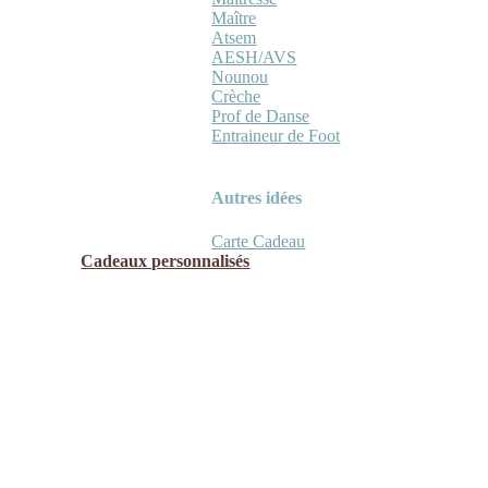
Maître
Atsem
AESH/AVS
Nounou
Crèche
Prof de Danse
Entraineur de Foot
Autres idées
Carte Cadeau
Cadeaux personnalisés