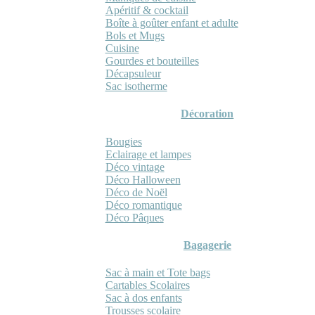
Apéritif & cocktail
Boîte à goûter enfant et adulte
Bols et Mugs
Cuisine
Gourdes et bouteilles
Décapsuleur
Sac isotherme
Décoration
Bougies
Eclairage et lampes
Déco vintage
Déco Halloween
Déco de Noël
Déco romantique
Déco Pâques
Bagagerie
Sac à main et Tote bags
Cartables Scolaires
Sac à dos enfants
Trousses scolaire