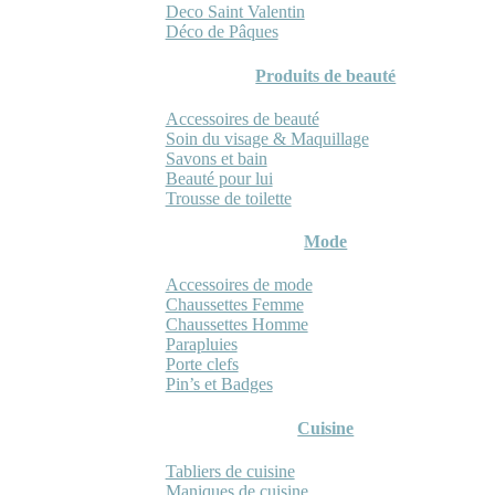
Deco Saint Valentin
Déco de Pâques
Produits de beauté
Accessoires de beauté
Soin du visage & Maquillage
Savons et bain
Beauté pour lui
Trousse de toilette
Mode
Accessoires de mode
Chaussettes Femme
Chaussettes Homme
Parapluies
Porte clefs
Pin’s et Badges
Cuisine
Tabliers de cuisine
Maniques de cuisine