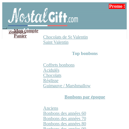
Aller
Aller
Promo !
à
au
la
contenu
navigation
Mon compte
Bonbons
Panier
Chocolats de St Valentin
Saint Valentin
Top bonbons
Coffrets bonbons
Acidulés
Chocolats
Réglisse
Guimauve / Marshmallow
Bonbons par époque
Anciens
Bonbons des années 60
Bonbons des années 70
Bonbons des années 80
Bonbons des années 90