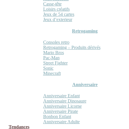
Casse-tête
Loisirs créatifs
Jeux de 54 cartes
Jeux d’exterieur
Retrogaming
Consoles retro
Retrogaming – Produits dérivés
Mario Bros
Pac-Man
Street Fighter
Sonic
Minecraft
Anniversaire
Anniversaire Enfant
Anniversaire Dinosaure
Anniversaire Licorne
Anniversaire Pirate
Bonbon Enfant
Anniversaire Adulte
Tendances