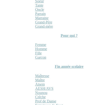
Soeur
Tante
Oncle
Parrain
Marraine
Grand-Père
Grand-mère
Pour qui ?
Femme
Homme
Fille
Garçon
Fin année scolaire
Maîtresse
Maître
Atsem
AESH/AVS
Nounou
Crèche
Prof de Danse