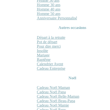
Femme 50 ans
Homme 30 ans
Homme 40 ans
Homme 50 ans
Anniversaire Personnalisé
Autres occasions
Départ à la retraite
Pot de départ
Pour dire merci
Insolite
Mariage
Baptême
Calendrier Avent
Cadeau Entreprise
Noël
Cadeau Noël Maman
Cadeau Noël Papa
Cadeau Noël Belle-Maman
Cadeau Noël Beau-Papa
Cadeau Noël Mamie
Cadeau Noël Papy