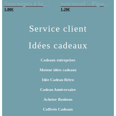
Soucoupes à la
tournesol – Pipas
poudre (x20)
1,80
€
x 3
1,20
€
Service client
Idées cadeaux
Cadeaux entreprises
Moteur idées cadeaux
Idée Cadeau Rétro
Cadeau Anniversaire
Acheter Bonbons
Coffrets Cadeaux