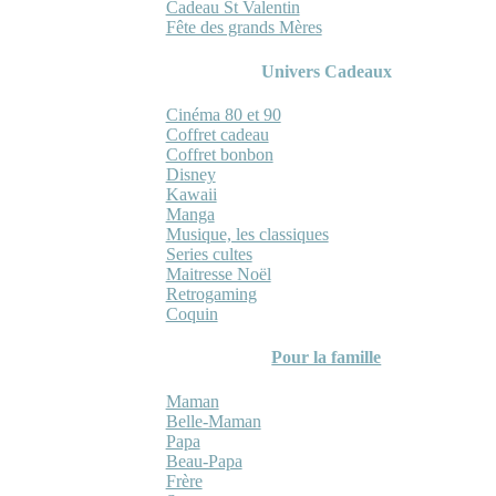
Cadeau St Valentin
Fête des grands Mères
Univers Cadeaux
Cinéma 80 et 90
Coffret cadeau
Coffret bonbon
Disney
Kawaii
Manga
Musique, les classiques
Series cultes
Maitresse Noël
Retrogaming
Coquin
Pour la famille
Maman
Belle-Maman
Papa
Beau-Papa
Frère