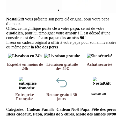
NostalGift
vous présente son porte clé original pour votre papa
d’amour.
Offrez ce magnifique
porte clé
à votre
papa
, ce roi de votre
quotidien
, pour lui témoigner votre
amour
! Il est décoré d’une
console et est destiné
aux papas des années 90
!
Il sera un cadeau original à offrir à votre papa pour son anniversair
ou même pour
la fête des pères
!
Expédié en moins de
Livraison gratuite
Achat sécurisé
24h
dès 49€
NostalGift
Entreprise
Retour gratuit 30
Française
jours
Catégories :
Cadeau Famille
,
Cadeau Noël Papa
,
Fête des pères
Idées cadeaux
,
Papa
,
Moins de 5 euros
,
Mode des années 80/90