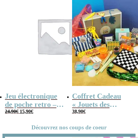
Jeu électronique
Coffret Cadeau
de poche retro –
« Jouets des
Le
Le
Console vintage
24,90
€
15,90
€
années 80 » –
38,90
€
prix
prix
initial
actuel
Cadeau Homme
était :
est :
24,90€.
15,90€.
Découvrez nos coups de coeur