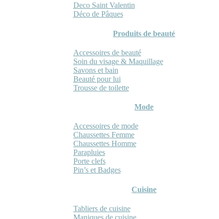
Deco Saint Valentin
Déco de Pâques
Produits de beauté
Accessoires de beauté
Soin du visage & Maquillage
Savons et bain
Beauté pour lui
Trousse de toilette
Mode
Accessoires de mode
Chaussettes Femme
Chaussettes Homme
Parapluies
Porte clefs
Pin’s et Badges
Cuisine
Tabliers de cuisine
Maniques de cuisine