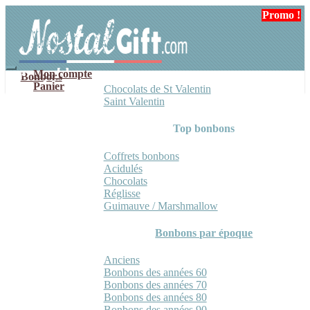
Aller
Aller
Promo !
Promo !
Promo !
à
au
la
contenu
navigation
Mon compte
Bonbons
Panier
Chocolats de St Valentin
Saint Valentin
Top bonbons
Coffrets bonbons
Acidulés
Chocolats
Réglisse
Guimauve / Marshmallow
Bonbons par époque
Anciens
Bonbons des années 60
Bonbons des années 70
Bonbons des années 80
Bonbons des années 90