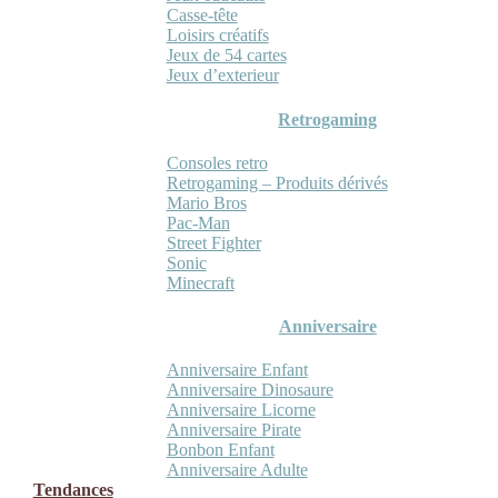
Casse-tête
Loisirs créatifs
Jeux de 54 cartes
Jeux d’exterieur
Retrogaming
Consoles retro
Retrogaming – Produits dérivés
Mario Bros
Pac-Man
Street Fighter
Sonic
Minecraft
Anniversaire
Anniversaire Enfant
Anniversaire Dinosaure
Anniversaire Licorne
Anniversaire Pirate
Bonbon Enfant
Anniversaire Adulte
Tendances