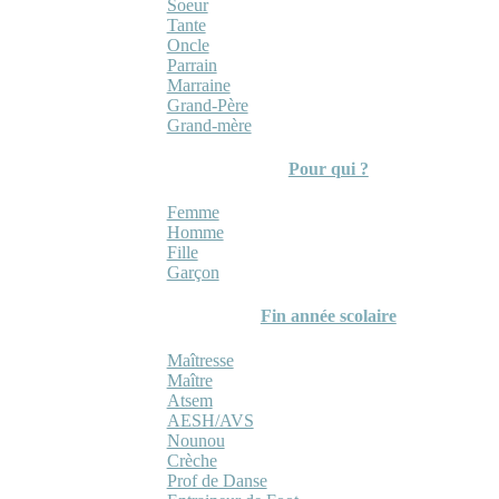
Soeur
Tante
Oncle
Parrain
Marraine
Grand-Père
Grand-mère
Pour qui ?
Femme
Homme
Fille
Garçon
Fin année scolaire
Maîtresse
Maître
Atsem
AESH/AVS
Nounou
Crèche
Prof de Danse