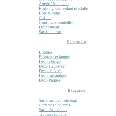
Apéritif & cocktail
Boîte à goûter enfant et adulte
Bols et Mugs
Cuisine
Gourdes et bouteilles
Décapsuleur
Sac isotherme
Décoration
Bougies
Eclairage et lampes
Déco vintage
Déco Halloween
Déco de Noël
Déco romantique
Déco Pâques
Bagagerie
Sac à main et Tote bags
Cartables Scolaires
Sac à dos enfants
Trousses scolaire