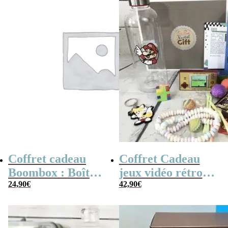
Coffret cadeau
Coffret Cadeau
Boombox : Boîte
jeux vidéo rétro
bonbons des
24,90
€
(avec sa console de
42,90
€
années 80 –
poche retro)
Coffret bonbon