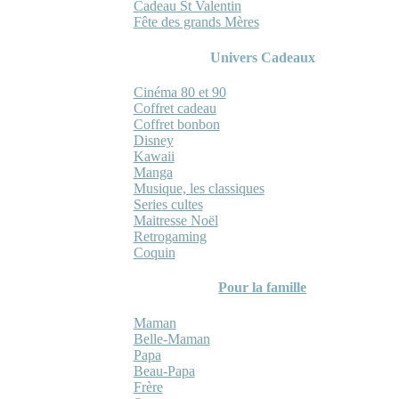
Cadeau St Valentin
Fête des grands Mères
Univers Cadeaux
Cinéma 80 et 90
Coffret cadeau
Coffret bonbon
Disney
Kawaii
Manga
Musique, les classiques
Series cultes
Maitresse Noël
Retrogaming
Coquin
Pour la famille
Maman
Belle-Maman
Papa
Beau-Papa
Frère