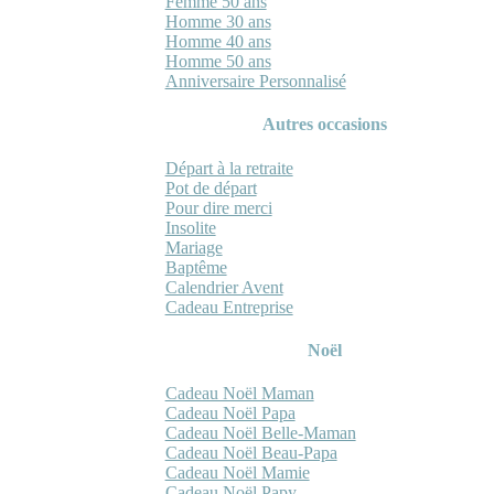
Femme 50 ans
Homme 30 ans
Homme 40 ans
Homme 50 ans
Anniversaire Personnalisé
Autres occasions
Départ à la retraite
Pot de départ
Pour dire merci
Insolite
Mariage
Baptême
Calendrier Avent
Cadeau Entreprise
Noël
Cadeau Noël Maman
Cadeau Noël Papa
Cadeau Noël Belle-Maman
Cadeau Noël Beau-Papa
Cadeau Noël Mamie
Cadeau Noël Papy