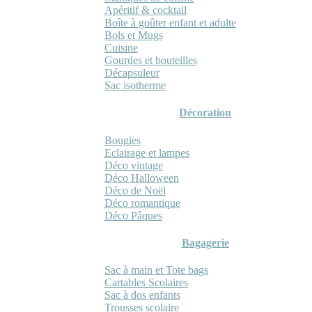
Apéritif & cocktail
Boîte à goûter enfant et adulte
Bols et Mugs
Cuisine
Gourdes et bouteilles
Décapsuleur
Sac isotherme
Décoration
Bougies
Eclairage et lampes
Déco vintage
Déco Halloween
Déco de Noël
Déco romantique
Déco Pâques
Bagagerie
Sac à main et Tote bags
Cartables Scolaires
Sac à dos enfants
Trousses scolaire