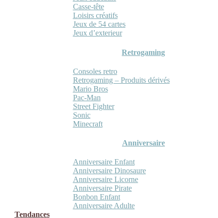
Casse-tête
Loisirs créatifs
Jeux de 54 cartes
Jeux d’exterieur
Retrogaming
Consoles retro
Retrogaming – Produits dérivés
Mario Bros
Pac-Man
Street Fighter
Sonic
Minecraft
Anniversaire
Anniversaire Enfant
Anniversaire Dinosaure
Anniversaire Licorne
Anniversaire Pirate
Bonbon Enfant
Anniversaire Adulte
Tendances