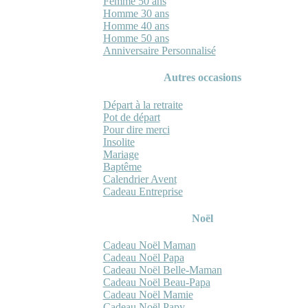
Femme 50 ans
Homme 30 ans
Homme 40 ans
Homme 50 ans
Anniversaire Personnalisé
Autres occasions
Départ à la retraite
Pot de départ
Pour dire merci
Insolite
Mariage
Baptême
Calendrier Avent
Cadeau Entreprise
Noël
Cadeau Noël Maman
Cadeau Noël Papa
Cadeau Noël Belle-Maman
Cadeau Noël Beau-Papa
Cadeau Noël Mamie
Cadeau Noël Papy