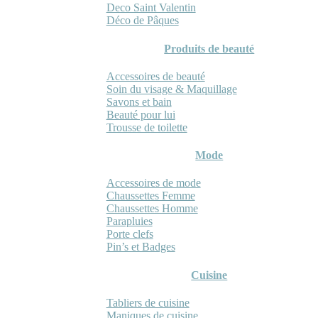
Deco Saint Valentin
Déco de Pâques
Produits de beauté
Accessoires de beauté
Soin du visage & Maquillage
Savons et bain
Beauté pour lui
Trousse de toilette
Mode
Accessoires de mode
Chaussettes Femme
Chaussettes Homme
Parapluies
Porte clefs
Pin’s et Badges
Cuisine
Tabliers de cuisine
Maniques de cuisine