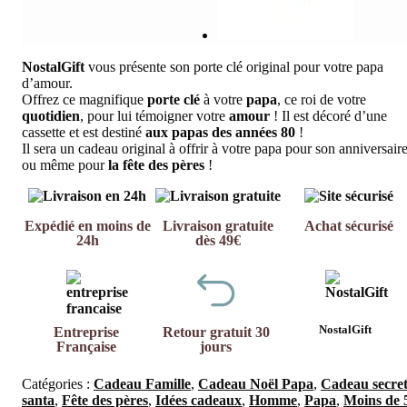
NostalGift
vous présente son porte clé original pour votre papa
d’amour.
Offrez ce magnifique
porte clé
à votre
papa
, ce roi de votre
quotidien
, pour lui témoigner votre
amour
! Il est décoré d’une
cassette et est destiné
aux papas des années 80
!
Il sera un cadeau original à offrir à votre papa pour son anniversair
ou même pour
la fête des pères
!
Expédié en moins de
Livraison gratuite
Achat sécurisé
24h
dès 49€
NostalGift
Entreprise
Retour gratuit 30
Française
jours
Catégories :
Cadeau Famille
,
Cadeau Noël Papa
,
Cadeau secre
santa
,
Fête des pères
,
Idées cadeaux
,
Homme
,
Papa
,
Moins de 