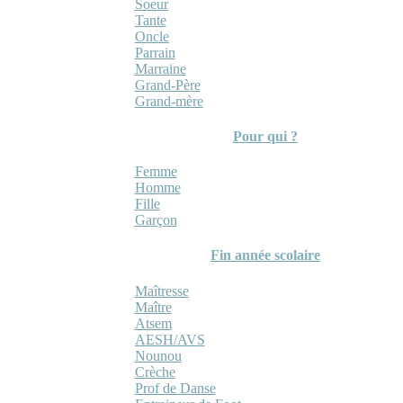
Soeur
Tante
Oncle
Parrain
Marraine
Grand-Père
Grand-mère
Pour qui ?
Femme
Homme
Fille
Garçon
Fin année scolaire
Maîtresse
Maître
Atsem
AESH/AVS
Nounou
Crèche
Prof de Danse