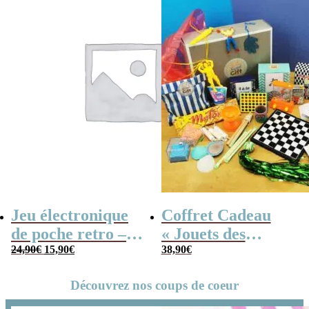
Jeu électronique
Coffret Cadeau
de poche retro –
« Jouets des
Le
Le
Console vintage
24,90
€
15,90
€
années 80 » –
38,90
€
prix
prix
initial
actuel
Cadeau Homme
était :
est :
24,90€.
15,90€.
Découvrez nos coups de coeur