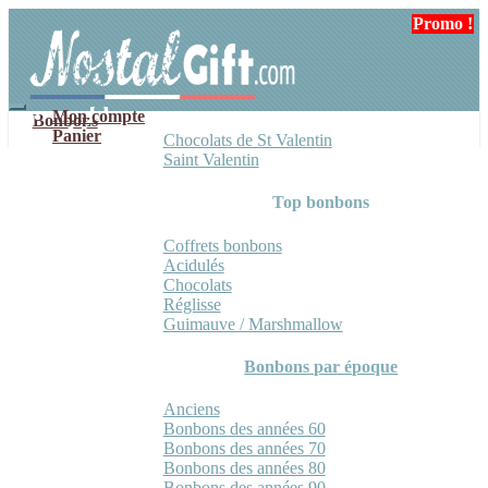
Aller
Aller
Promo !
Promo !
Promo !
à
au
la
contenu
navigation
Mon compte
Bonbons
Panier
Chocolats de St Valentin
Saint Valentin
Top bonbons
Coffrets bonbons
Acidulés
Chocolats
Réglisse
Guimauve / Marshmallow
Bonbons par époque
Anciens
Bonbons des années 60
Bonbons des années 70
Bonbons des années 80
Bonbons des années 90