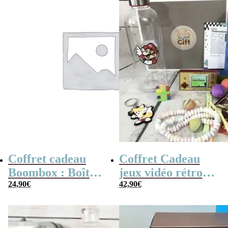
Coffret cadeau
Coffret Cadeau
Boombox : Boîte
jeux vidéo rétro
bonbons des
24,90
€
(avec sa console de
42,90
€
années 80 –
poche retro)
Coffret bonbon