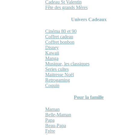
Cadeau St Valentin
Fête des grands Mères
Univers Cadeaux
Cinéma 80 et 90
Coffret cadeau
Coffret bonbon
Disney
Kawaii
Manga
Musique, les classiques
Series cultes
Maitresse Noël
Retrogaming
Coquin
Pour la famille
Maman
Belle-Maman
Papa
Beau-Papa
Frère