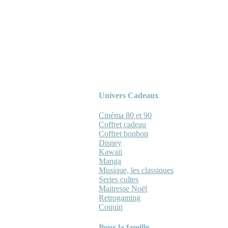
Univers Cadeaux
Cinéma 80 et 90
Coffret cadeau
Coffret bonbon
Disney
Kawaii
Manga
Musique, les classiques
Series cultes
Maitresse Noël
Retrogaming
Coquin
Pour la famille