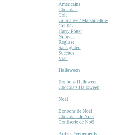
Américains
Chocolats
Cola
Guimauve / Marshmallow
Gélifiés
Harry Potter
Nougats
Réglisse
Sans gluten
Sucettes
Vrac
Halloween
Bonbons Halloween
Chocolats Halloween
Noël
Bonbons de Noël
Chocolats de Noël
Confiserie de Noël
Autres évenements