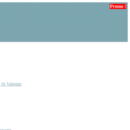
Promo !
Promo !
Promo !
Promo !
 St Valentin