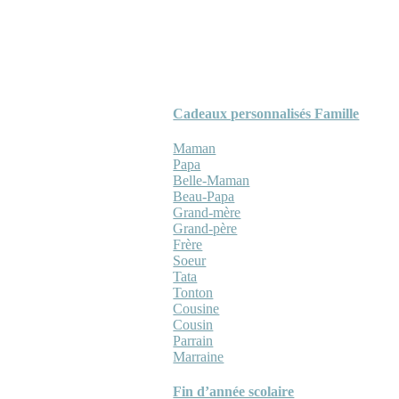
Cadeaux personnalisés Famille
Maman
Papa
Belle-Maman
Beau-Papa
Grand-mère
Grand-père
Frère
Soeur
Tata
Tonton
Cousine
Cousin
Parrain
Marraine
Fin d’année scolaire