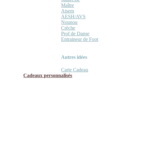
Maître
Atsem
AESH/AVS
Nounou
Crèche
Prof de Danse
Entraineur de Foot
Autres idées
Carte Cadeau
Cadeaux personnalisés