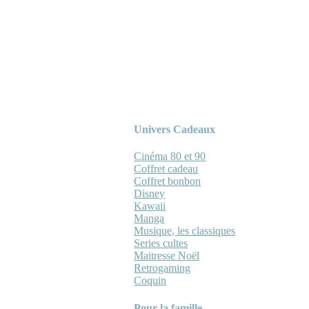
Univers Cadeaux
Cinéma 80 et 90
Coffret cadeau
Coffret bonbon
Disney
Kawaii
Manga
Musique, les classiques
Series cultes
Maitresse Noël
Retrogaming
Coquin
Pour la famille