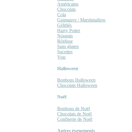
Américains
Chocolats
Cola
Guimauve / Marshmallow
Gélifiés
Harry Potter
Nougats
Réglisse
Sans gluten
Sucettes
Vrac
Halloween
Bonbons Halloween
Chocolats Halloween
Noël
Bonbons de Noël
Chocolats de Noël
Confiserie de Noël
Autres évenements