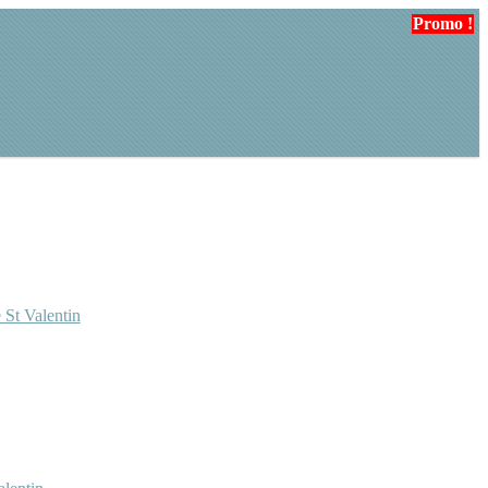
Promo !
Promo !
 St Valentin