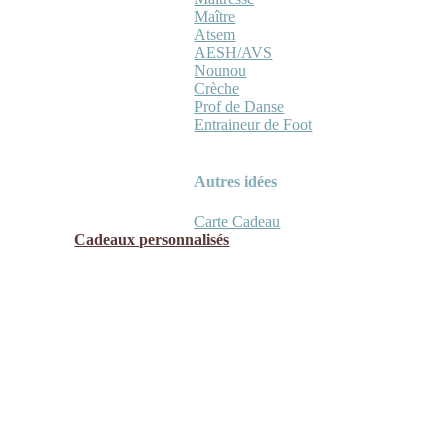
Maître
Atsem
AESH/AVS
Nounou
Crèche
Prof de Danse
Entraineur de Foot
Autres idées
Carte Cadeau
Cadeaux personnalisés