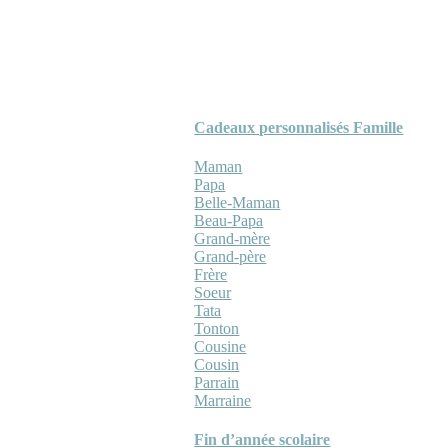
Cadeaux personnalisés Famille
Maman
Papa
Belle-Maman
Beau-Papa
Grand-mère
Grand-père
Frère
Soeur
Tata
Tonton
Cousine
Cousin
Parrain
Marraine
Fin d’année scolaire