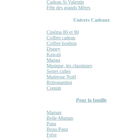
Cadeau St Valentin
Fête des grands Mères
Univers Cadeaux
Cinéma 80 et 90
Coffret cadeau
Coffret bonbon
Disney
Kawaii
Manga
Musique, les classiques
Series cultes
Maitresse Noël
Retrogaming
Coquin
Pour la famille
Maman
Belle-Maman
Papa
Beau-Papa
Frère