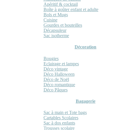
Apéritif & cocktail
Boîte à goûter enfant et adulte
Bols et Mugs
Cuisine
Gourdes et bouteilles
Décapsuleur
Sac isotherme
Décoration
Bougies
Eclairage et lampes
Déco vintage
Déco Halloween
Déco de Noël
Déco romantique
Déco Pâques
Bagagerie
Sac à main et Tote bags
Cartables Scolaires
Sac à dos enfants
Trousses scolaire