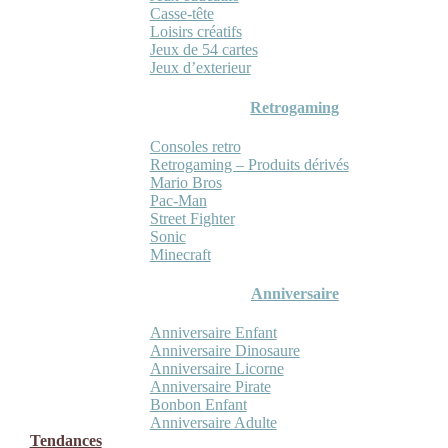
Casse-tête
Loisirs créatifs
Jeux de 54 cartes
Jeux d’exterieur
Retrogaming
Consoles retro
Retrogaming – Produits dérivés
Mario Bros
Pac-Man
Street Fighter
Sonic
Minecraft
Anniversaire
Anniversaire Enfant
Anniversaire Dinosaure
Anniversaire Licorne
Anniversaire Pirate
Bonbon Enfant
Anniversaire Adulte
Tendances