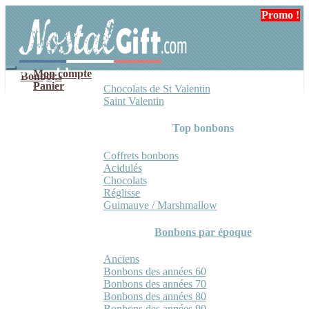
Aller
Aller
Promo !
à
au
la
contenu
navigation
Mon compte
Bonbons
Panier
Chocolats de St Valentin
Saint Valentin
Top bonbons
Coffrets bonbons
Acidulés
Chocolats
Réglisse
Guimauve / Marshmallow
Bonbons par époque
Anciens
Bonbons des années 60
Bonbons des années 70
Bonbons des années 80
Bonbons des années 90