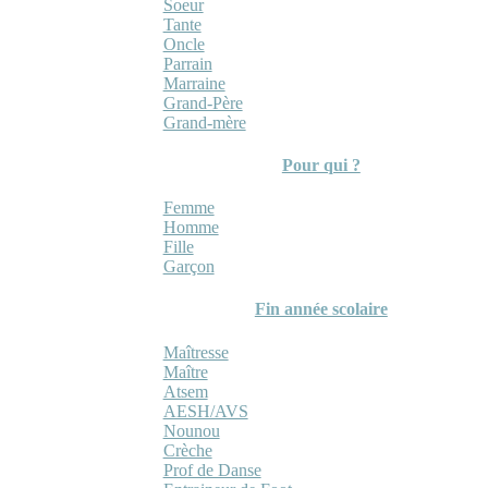
Soeur
Tante
Oncle
Parrain
Marraine
Grand-Père
Grand-mère
Pour qui ?
Femme
Homme
Fille
Garçon
Fin année scolaire
Maîtresse
Maître
Atsem
AESH/AVS
Nounou
Crèche
Prof de Danse