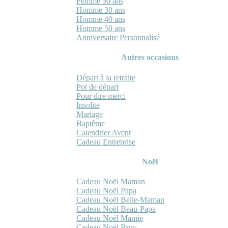
Femme 50 ans
Homme 30 ans
Homme 40 ans
Homme 50 ans
Anniversaire Personnalisé
Autres occasions
Départ à la retraite
Pot de départ
Pour dire merci
Insolite
Mariage
Baptême
Calendrier Avent
Cadeau Entreprise
Noël
Cadeau Noël Maman
Cadeau Noël Papa
Cadeau Noël Belle-Maman
Cadeau Noël Beau-Papa
Cadeau Noël Mamie
Cadeau Noël Papy