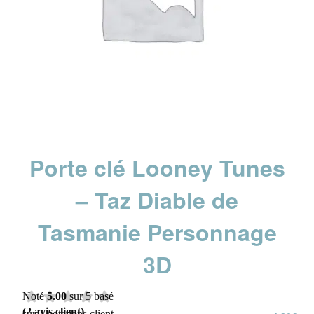
Porte clé Looney Tunes
– Taz Diable de
Tasmanie Personnage
3D
Noté
5.00
sur 5 basé
(
2
avis client)
sur
2
notations client