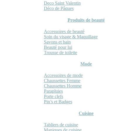
Deco Saint Valentin
Déco de Pâques
Produits de beauté
Accessoires de beauté
Soin du visage & Maquillage
Savons et bain
Beauté pour lui
Trousse de toilette
Mode
Accessoires de mode
Chaussettes Femme
Chaussettes Homme
Parapluies
Porte clefs
Pin’s et Badges
Cuisine
Tabliers de cuisine
Maniques de cuisine